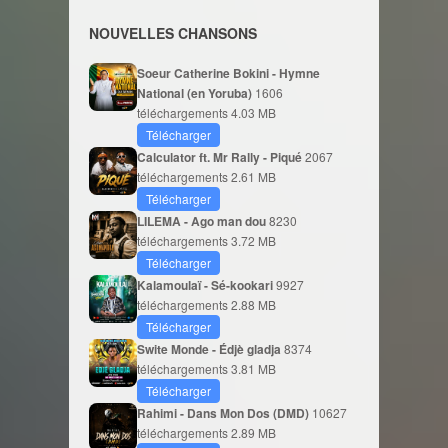
NOUVELLES CHANSONS
Soeur Catherine Bokini - Hymne
National (en Yoruba)
1606
téléchargements
4.03 MB
Télécharger
Calculator ft. Mr Rally - Piqué
2067
téléchargements
2.61 MB
Télécharger
LILEMA - Ago man dou
8230
téléchargements
3.72 MB
Télécharger
Kalamoulaï - Sé-kookari
9927
téléchargements
2.88 MB
Télécharger
Swite Monde - Édjè gladja
8374
téléchargements
3.81 MB
Télécharger
Rahimi - Dans Mon Dos (DMD)
10627
téléchargements
2.89 MB