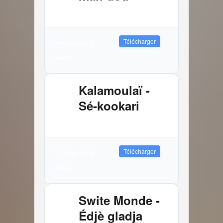
3.72 MB
8230 Téléchargements
Télécharger
24 juillet 2026
Audio
Kalamoulaï -
Sé-kookari
2.88 MB
9927 Téléchargements
Télécharger
22 juillet 2026
Audio
Swite Monde -
Édjè gladja