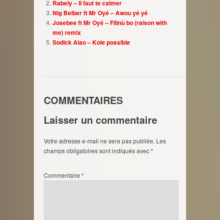
Rabely – Il faut te calmer
Nig Beiber ft Mr Oyé – Awou yé yé
Josebee ft Mr Oyé – Filinù bo (raison with
me) remix
Sodick Alao – Kole possible
COMMENTAIRES
Laisser un commentaire
Votre adresse e-mail ne sera pas publiée.
Les
champs obligatoires sont indiqués avec
*
Commentaire
*