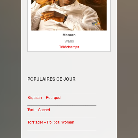
Maman
Waris
Télécharger
POPULAIRES CE JOUR
________________________________
Bisjasan – Pourquoi
________________________________
Tyaf – Sachet
________________________________
Torstader – Political Woman
________________________________