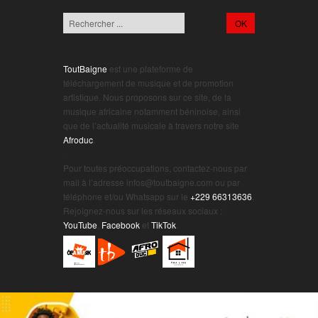
ToutBaigne
est une plateforme de
téléchargement de musique et de promotion
artistique. Nous proposons sur ce site, de la
musique africaine notamment béninoise, ainsi
que de l’actualité musicale à travers notre site
Afroduc
.
.
Pour toutes préoccupations, contactez-nous par
mail à l’adresse infos@toutbaigne.com ou par
téléphone et/ou Whatsapp sur le
+229 66313636
.
Rejoignez-nous sur les réseaux sociaux :
YouTube
,
Facebook
et
TikTok
.