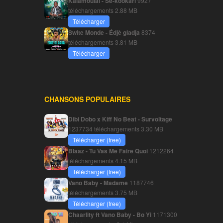
Kalamoulaï - Sé-kookari
9927
téléchargements
2.88 MB
Télécharger
Swite Monde - Édjè gladja
8374
téléchargements
3.81 MB
Télécharger
CHANSONS POPULAIRES
Dibi Dobo x Kiff No Beat - Survoltage
1237734 téléchargements
3.30 MB
Télécharger (free)
Blaaz - Tu Vas Me Faire Quoi
1212264
téléchargements
4.15 MB
Télécharger (free)
Vano Baby - Madame
1187746
téléchargements
3.75 MB
Télécharger (free)
Chaarlity ft Vano Baby - Bo Yi
1171300