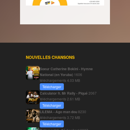
NOUVELLES CHANSONS
Soeur Catherine Bokini - Hymne
National (en Yoruba)
1606
téléchargements
4.03 MB
Télécharger
Calculator ft. Mr Rally - Piqué
2067
téléchargements
2.61 MB
Télécharger
LILEMA - Ago man dou
8230
téléchargements
3.72 MB
Télécharger