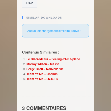
RAP
SIMILAR DOWNLOADS
Aucun téléchargement similaire trouvé !
Contenus Similaires :
Le Discréditeur – Feeling d’Ama-piano
Morray Wilson – Ma vie
Serge Bijou – Nouvelle Vie
Team Ya’Mo – Chemin
Team Ya’Mo – I.N.C.TS
3 COMMENTAIRES