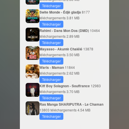
Télécharger
Swite Monde - Édjè gladja
8177
téléchargements
3.81 MB
Télécharger
Rahimi - Dans Mon Dos (DMD)
10464
téléchargements
2.89 MB
Télécharger
Mayasso - Akuntè Chalélé
13878
téléchargements
3.50 MB
Télécharger
Waris - Maman
11844
téléchargements
2.62 MB
Télécharger
Kiff Boy Solagnon - Souffrance
12983
téléchargements
3.70 MB
Télécharger
Ras Manga SHARIPUTRA - Le Chaman
13803 téléchargements
4.54 MB
Télécharger