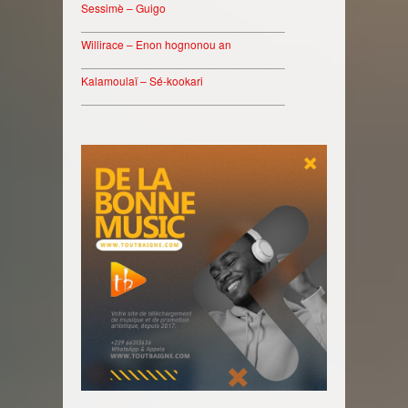
Sessimè – Guigo
________________________________
Willirace – Enon hognonou an
________________________________
Kalamoulaï – Sé-kookari
________________________________