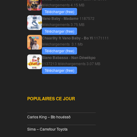
téléchargements
4.15 MB
Télécharger (free)
Vano Baby - Madame
1187572
téléchargements
3.75 MB
Télécharger (free)
Chaarlity ft Vano Baby - Bo Yi
1171111
téléchargements
3.1 Mb
Télécharger (free)
Siano Babassa - Nan Déwékpo
1137213 téléchargements
3.07 MB
Télécharger (free)
POPULAIRES CE JOUR
________________________________
Carlos King – Bb houéssô
________________________________
Sima – Carrefour Toyota
________________________________