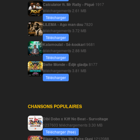
Calculator ft. Mr Rally - Piqué
1917
téléchargements
2.61 MB
Télécharger
LILEMA - Ago man dou
7820
téléchargements
3.72 MB
Télécharger
Kalamoulaï - Sé-kookari
9681
téléchargements
2.88 MB
Télécharger
Swite Monde - Édjè gladja
8177
téléchargements
3.81 MB
Télécharger
CHANSONS POPULAIRES
Dibi Dobo x Kiff No Beat - Survoltage
1237603 téléchargements
3.30 MB
Télécharger (free)
Blaaz - Tu Vas Me Faire Quoi
1212088