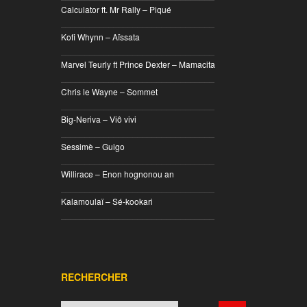
Calculator ft. Mr Rally – Piqué
________________________________
Kofi Whynn – Aïssata
________________________________
Marvel Teurly ft Prince Dexter – Mamacita
________________________________
Chris le Wayne – Sommet
________________________________
Big-Neriva – Viô vivi
________________________________
Sessimè – Guigo
________________________________
Willirace – Enon hognonou an
________________________________
Kalamoulaï – Sé-kookari
________________________________
RECHERCHER