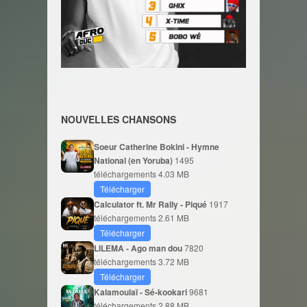
NOUVELLES CHANSONS
Soeur Catherine Bokini - Hymne
National (en Yoruba)
1495
téléchargements
4.03 MB
Télécharger
Calculator ft. Mr Rally - Piqué
1917
téléchargements
2.61 MB
Télécharger
LILEMA - Ago man dou
7820
téléchargements
3.72 MB
Télécharger
Kalamoulaï - Sé-kookari
9681
téléchargements
2.88 MB