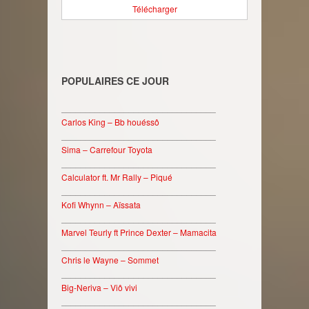
Télécharger
POPULAIRES CE JOUR
________________________________
Carlos King – Bb houéssô
________________________________
Sima – Carrefour Toyota
________________________________
Calculator ft. Mr Rally – Piqué
________________________________
Kofi Whynn – Aïssata
________________________________
Marvel Teurly ft Prince Dexter – Mamacita
________________________________
Chris le Wayne – Sommet
________________________________
Big-Neriva – Viô vivi
________________________________