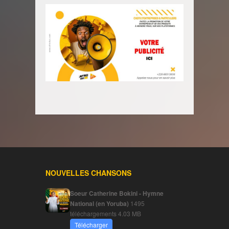
NOUVELLES CHANSONS
Soeur Catherine Bokini - Hymne
National (en Yoruba)
1495
téléchargements
4.03 MB
Télécharger