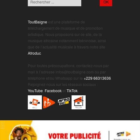
ToutBaigne
est une plateforme de
téléchargement de musique et de promotion
artistique. Nous proposons sur ce site, de la
musique africaine notamment béninoise, ainsi
que de l’actualité musicale à travers notre site
Afroduc
.
.
Pour toutes préoccupations, contactez-nous par
mail à l’adresse infos@toutbaigne.com ou par
téléphone et/ou Whatsapp sur le
+229 66313636
.
Rejoignez-nous sur les réseaux sociaux :
YouTube
,
Facebook
et
TikTok
.