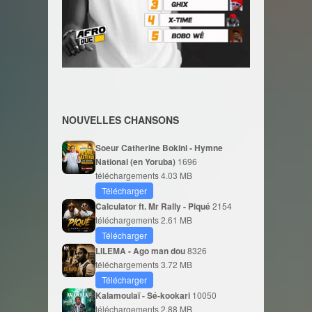
NOUVELLES CHANSONS
Soeur Catherine Bokini - Hymne
National (en Yoruba)
1696
téléchargements
4.03 MB
Télécharger
Calculator ft. Mr Rally - Piqué
2154
téléchargements
2.61 MB
Télécharger
LILEMA - Ago man dou
8326
téléchargements
3.72 MB
Télécharger
Kalamoulaï - Sé-kookari
10050
téléchargements
2.88 MB