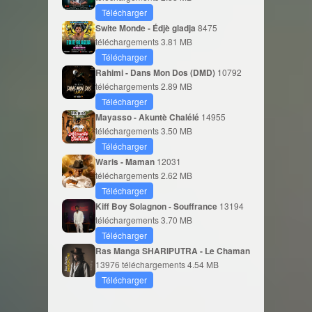
Télécharger
Swite Monde - Édjè gladja
8475
téléchargements
3.81 MB
Télécharger
Rahimi - Dans Mon Dos (DMD)
10792
téléchargements
2.89 MB
Télécharger
Mayasso - Akuntè Chalélé
14955
téléchargements
3.50 MB
Télécharger
Waris - Maman
12031
téléchargements
2.62 MB
Télécharger
Kiff Boy Solagnon - Souffrance
13194
téléchargements
3.70 MB
Télécharger
Ras Manga SHARIPUTRA - Le Chaman
13976 téléchargements
4.54 MB
Télécharger