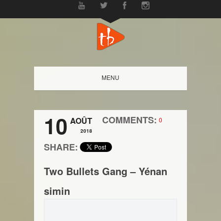
MENU
10
COMMENTS:
AOÛT
0
2018
SHARE:
Two Bullets Gang – Yénan
simin