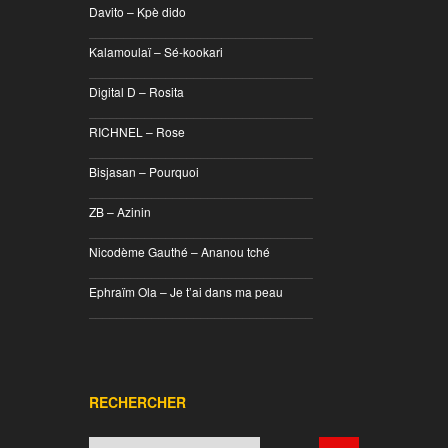
Davito – Kpè dido
________________________________
Kalamoulaï – Sé-kookari
________________________________
Digital D – Rosita
________________________________
RICHNEL – Rose
________________________________
Bisjasan – Pourquoi
________________________________
ZB – Azinin
________________________________
Nicodème Gauthé – Ananou tché
________________________________
Ephraïm Ola – Je t’ai dans ma peau
________________________________
RECHERCHER