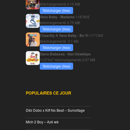
téléchargements
4.15 MB
Télécharger (free)
Vano Baby - Madame
1187802
téléchargements
3.75 MB
Télécharger (free)
Chaarlity ft Vano Baby - Bo Yi
1171362
téléchargements
3.1 Mb
Télécharger (free)
Siano Babassa - Nan Déwékpo
1137447 téléchargements
3.07 MB
Télécharger (free)
POPULAIRES CE JOUR
________________________________
Dibi Dobo x Kiff No Beat – Survoltage
________________________________
Mich 2 Boy – Azé wè
________________________________