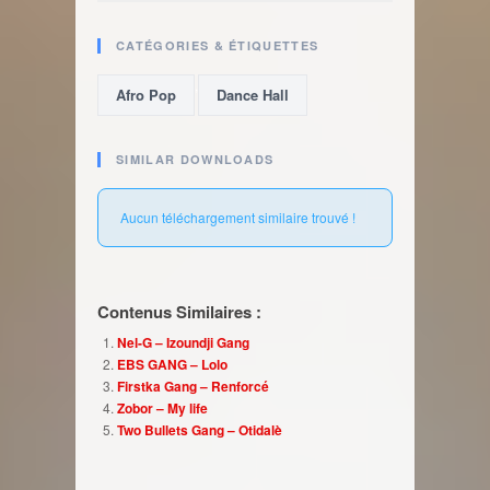
CATÉGORIES & ÉTIQUETTES
,
Afro Pop
Dance Hall
SIMILAR DOWNLOADS
Aucun téléchargement similaire trouvé !
Contenus Similaires :
Nel-G – Izoundji Gang
EBS GANG – Lolo
Firstka Gang – Renforcé
Zobor – My life
Two Bullets Gang – Otidalè