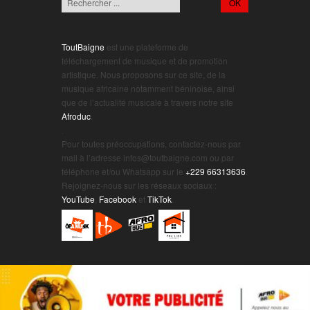
ToutBaigne
est une plateforme de
téléchargement de musique et de promotion
artistique. Nous proposons sur ce site, de la
musique africaine notamment béninoise, ainsi
que de l’actualité musicale à travers notre site
Afroduc
.
.
Pour toutes préoccupations, contactez-nous par
mail à l’adresse infos@toutbaigne.com ou par
téléphone et/ou Whatsapp sur le
+229 66313636
.
Rejoignez-nous sur les réseaux sociaux :
YouTube
,
Facebook
et
TikTok
.