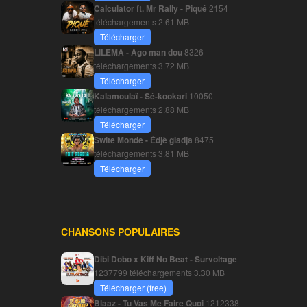
Calculator ft. Mr Rally - Piqué
2154
téléchargements
2.61 MB
Télécharger
LILEMA - Ago man dou
8326
téléchargements
3.72 MB
Télécharger
Kalamoulaï - Sé-kookari
10050
téléchargements
2.88 MB
Télécharger
Swite Monde - Édjè gladja
8475
téléchargements
3.81 MB
Télécharger
CHANSONS POPULAIRES
Dibi Dobo x Kiff No Beat - Survoltage
1237799 téléchargements
3.30 MB
Télécharger (free)
Blaaz - Tu Vas Me Faire Quoi
1212338