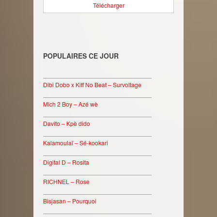
Télécharger
POPULAIRES CE JOUR
________________________________
Dibi Dobo x Kiff No Beat – Survoltage
________________________________
Mich 2 Boy – Azé wè
________________________________
Davito – Kpè dido
________________________________
Kalamoulaï – Sé-kookari
________________________________
Digital D – Rosita
________________________________
RICHNEL – Rose
________________________________
Bisjasan – Pourquoi
________________________________