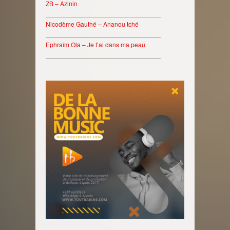
ZB – Azinin
________________________________
Nicodème Gauthé – Ananou tché
________________________________
Ephraïm Ola – Je t’ai dans ma peau
________________________________