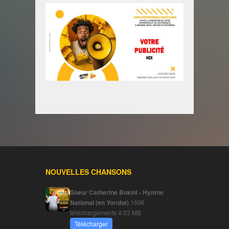
NOUVELLES CHANSONS
Soeur Catherine Bokini - Hymne
National (en Yoruba)
1696
téléchargements
4.03 MB
Télécharger