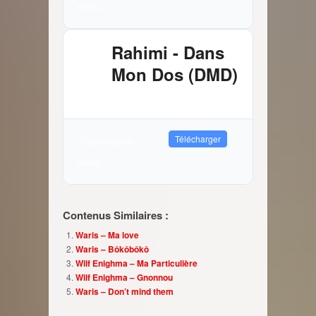
Audio
Rahimi - Dans
Mon Dos (DMD)
2.89 MB
10606 Téléchargements
Télécharger
17 juillet 2026
Audio
Contenus Similaires :
Waris – Ma love
Waris – Bôkôbôkô
Wilf Enighma – Ma Particulière
Wilf Enighma – Gnonnou
Waris – Don’t mind them