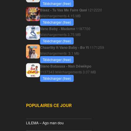
Télécharger (free)
Blaaz - Tu Vas Me Faire Quoi
1212220
téléchargements
4.15 MB
Télécharger (free)
Vano Baby - Madame
1187700
téléchargements
3.75 MB
Télécharger (free)
Chaarlity ft Vano Baby - Bo Yi
1171259
téléchargements
3.1 Mb
Télécharger (free)
Siano Babassa - Nan Déwékpo
1137343 téléchargements
3.07 MB
Télécharger (free)
POPULAIRES CE JOUR
________________________________
LILEMA – Ago man dou
________________________________