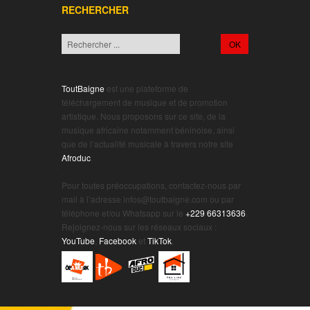
RECHERCHER
ToutBaigne
est une plateforme de
téléchargement de musique et de promotion
artistique. Nous proposons sur ce site, de la
musique africaine notamment béninoise, ainsi
que de l’actualité musicale à travers notre site
Afroduc
.
.
Pour toutes préoccupations, contactez-nous par
mail à l’adresse infos@toutbaigne.com ou par
téléphone et/ou Whatsapp sur le
+229 66313636
.
Rejoignez-nous sur les réseaux sociaux :
YouTube
,
Facebook
et
TikTok
.