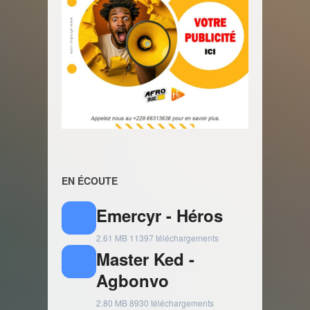
EN ÉCOUTE
Emercyr - Héros
2.61 MB
11397 téléchargements
Master Ked -
Agbonvo
2.80 MB
8930 téléchargements