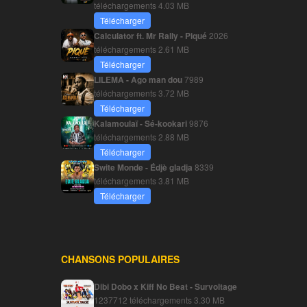
téléchargements
4.03 MB
Télécharger
Calculator ft. Mr Rally - Piqué
2026
téléchargements
2.61 MB
Télécharger
LILEMA - Ago man dou
7989
téléchargements
3.72 MB
Télécharger
Kalamoulaï - Sé-kookari
9876
téléchargements
2.88 MB
Télécharger
Swite Monde - Édjè gladja
8339
téléchargements
3.81 MB
Télécharger
CHANSONS POPULAIRES
Dibi Dobo x Kiff No Beat - Survoltage
1237712 téléchargements
3.30 MB