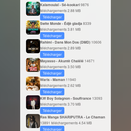
Kalamoulaï - Sé-kookari
9876
téléchargements
2.88 MB
Télécharger
Swite Monde - Édjè gladja
8339
téléchargements
3.81 MB
Télécharger
Rahimi - Dans Mon Dos (DMD)
10606
téléchargements
2.89 MB
Télécharger
Mayasso - Akuntè Chalélé
14671
téléchargements
3.50 MB
Télécharger
Waris - Maman
11940
téléchargements
2.62 MB
Télécharger
Kiff Boy Solagnon - Souffrance
13093
téléchargements
3.70 MB
Télécharger
Ras Manga SHARIPUTRA - Le Chaman
13891 téléchargements
4.54 MB
Télécharger