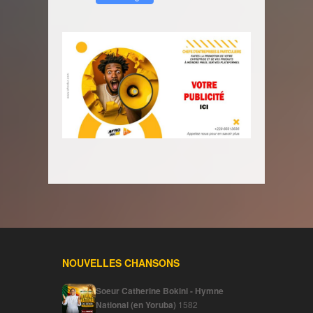
NOUVELLES CHANSONS
Soeur Catherine Bokini - Hymne
National (en Yoruba)
1582