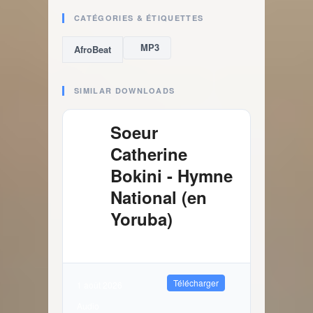
CATÉGORIES & ÉTIQUETTES
MP3
AfroBeat
SIMILAR DOWNLOADS
Soeur
Catherine
Bokini - Hymne
National (en
Yoruba)
4.03 MB
1582 Téléchargements
Télécharger
1 août 2026
Audio