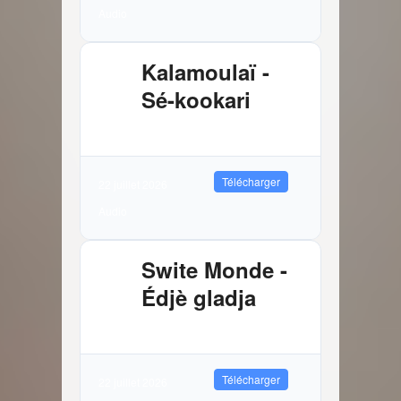
Audio
Kalamoulaï -
Sé-kookari
2.88 MB
9876 Téléchargements
Télécharger
22 juillet 2026
Audio
Swite Monde -
Édjè gladja
3.81 MB
8339 Téléchargements
Télécharger
22 juillet 2026