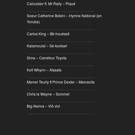
Calculator ft. Mr Rally – Piqué
________________________________
Soeur Catherine Bokini – Hymne National (en
Yoruba)
________________________________
Carlos King – Bb houéssô
________________________________
Kalamoulaï – Sé-kookari
________________________________
Sima – Carrefour Toyota
________________________________
Kofi Whynn – Aïssata
________________________________
Marvel Teurly ft Prince Dexter – Mamacita
________________________________
Chris le Wayne – Sommet
________________________________
Big-Neriva – Viô vivi
________________________________