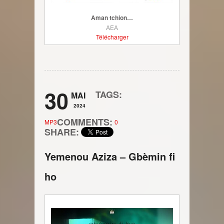
Aman tchion…
AEA
Télécharger
30
TAGS:
MAI
2024
COMMENTS:
MP3
0
SHARE:
Yemenou Aziza – Gbèmin fi
ho