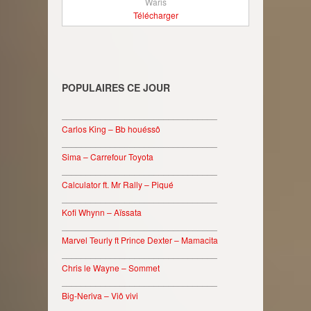
Waris
Télécharger
POPULAIRES CE JOUR
________________________________
Carlos King – Bb houéssô
________________________________
Sima – Carrefour Toyota
________________________________
Calculator ft. Mr Rally – Piqué
________________________________
Kofi Whynn – Aïssata
________________________________
Marvel Teurly ft Prince Dexter – Mamacita
________________________________
Chris le Wayne – Sommet
________________________________
Big-Neriva – Viô vivi
________________________________