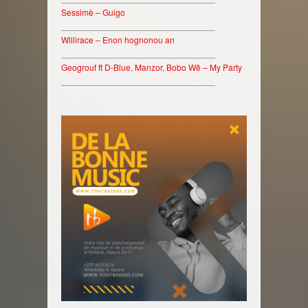
Sessimè – Guigo
________________________________
Willirace – Enon hognonou an
________________________________
Geogrouf ft D-Blue, Manzor, Bobo Wê – My Party
________________________________