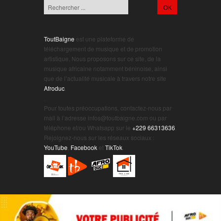
ToutBaigne
est une plateforme de
téléchargement de musique et de promotion
artistique. Nous proposons sur ce site, de la
musique africaine notamment béninoise, ainsi
que de l’actualité musicale à travers notre site
Afroduc
.
.
Pour toutes préoccupations, contactez-nous par
mail à l’adresse infos@toutbaigne.com ou par
téléphone et/ou Whatsapp sur le
+229 66313636
.
Rejoignez-nous sur les réseaux sociaux :
YouTube
,
Facebook
et
TikTok
.