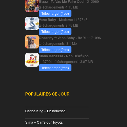
Blaaz - Tu Vas Me Faire Quoi
1212060
téléchargements
4.15 MB
Télécharger (free)
Vano Baby - Madame
1187545
téléchargements
3.75 MB
Télécharger (free)
Chaarlity ft Vano Baby - Bo Yi
1171096
téléchargements
3.1 Mb
Télécharger (free)
Siano Babassa - Nan Déwékpo
1137201 téléchargements
3.07 MB
Télécharger (free)
POPULAIRES CE JOUR
________________________________
Carlos King – Bb houéssô
________________________________
Sima – Carrefour Toyota