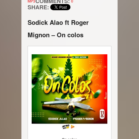
COMMENTS:
MP3
0
SHARE:
Sodick Alao ft Roger
Mignon – On colos