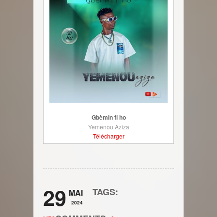
Gbèmin fi ho
Yemenou Aziza
Télécharger
29
TAGS:
MAI
2024