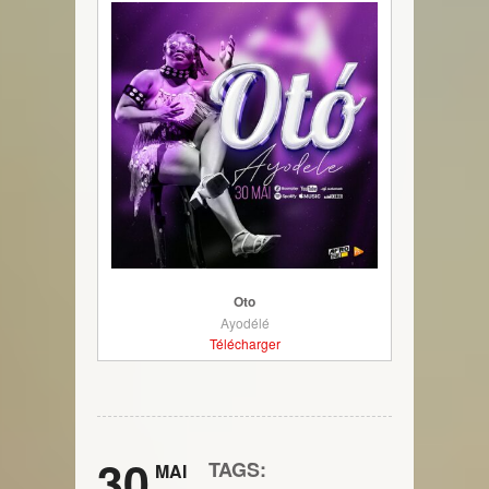
Oto
Ayodélé
Télécharger
30
TAGS:
MAI