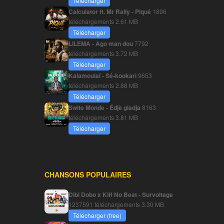
Télécharger
Calculator ft. Mr Rally - Piqué
1896
téléchargements
2.61 MB
Télécharger
LILEMA - Ago man dou
7792
téléchargements
3.72 MB
Télécharger
Kalamoulaï - Sé-kookari
9653
téléchargements
2.88 MB
Télécharger
Swite Monde - Édjè gladja
8163
téléchargements
3.81 MB
Télécharger
CHANSONS POPULAIRES
Dibi Dobo x Kiff No Beat - Survoltage
1237591 téléchargements
3.30 MB
Télécharger (free)