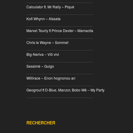
________________________________
Calculator ft. Mr Rally – Piqué
________________________________
Kofi Whynn – Aïssata
________________________________
Marvel Teurly ft Prince Dexter – Mamacita
________________________________
Chris le Wayne – Sommet
________________________________
Big-Neriva – Viô vivi
________________________________
Sessimè – Guigo
________________________________
Willirace – Enon hognonou an
________________________________
Geogrouf ft D-Blue, Manzor, Bobo Wê – My Party
________________________________
RECHERCHER