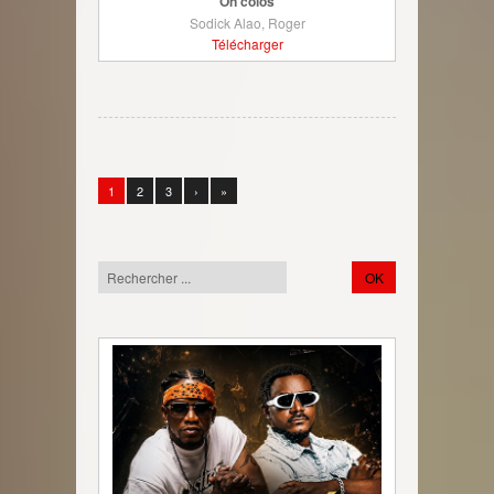
On colos
Sodick Alao, Roger
Télécharger
1
2
3
›
»