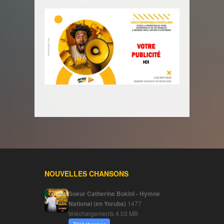
NOUVELLES CHANSONS
Soeur Catherine Bokini - Hymne
National (en Yoruba)
1477
téléchargements
4.03 MB