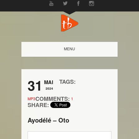
MENU
31
TAGS:
MAI
2024
COMMENTS:
MP3
1
SHARE:
Ayodélé – Oto