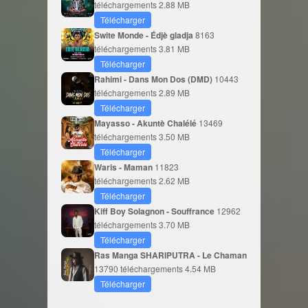
téléchargements
2.88 MB
Télécharger
Swite Monde - Édjè gladja
8163
téléchargements
3.81 MB
Télécharger
Rahimi - Dans Mon Dos (DMD)
10443
téléchargements
2.89 MB
Télécharger
Mayasso - Akuntè Chalélé
13469
téléchargements
3.50 MB
Télécharger
Waris - Maman
11823
téléchargements
2.62 MB
Télécharger
Kiff Boy Solagnon - Souffrance
12962
téléchargements
3.70 MB
Télécharger
Ras Manga SHARIPUTRA - Le Chaman
13790 téléchargements
4.54 MB
Télécharger