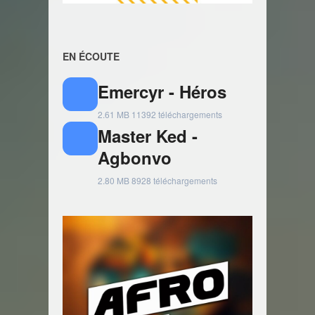
EN ÉCOUTE
Emercyr - Héros
2.61 MB
11392 téléchargements
Master Ked -
Agbonvo
2.80 MB
8928 téléchargements