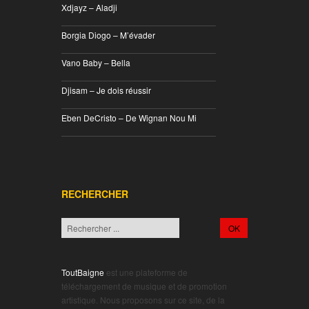
Xdjayz – Aladji
________________________________
Borgia Diogo – M’évader
________________________________
Vano Baby – Bella
________________________________
Djisam – Je dois réussir
________________________________
Eben DeCristo – De Wignan Nou Mi
________________________________
RECHERCHER
ToutBaigne
est une plateforme de
téléchargement de musique et de promotion
artistique. Nous proposons sur ce site, de la