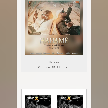
Habamé

Christo 2Millions..