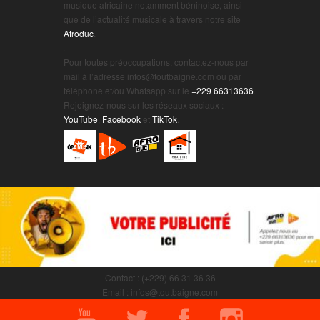
musique africaine notamment béninoise, ainsi
que de l’actualité musicale à travers notre site
Afroduc
.
.
Pour toutes préoccupations, contactez-nous par
mail à l’adresse infos@toutbaigne.com ou par
téléphone et/ou Whatsapp sur le
+229 66313636
.
Rejoignez-nous sur les réseaux sociaux :
YouTube
,
Facebook
et
TikTok
.
Contact : (+229) 66 31 36 36
Email : infos@toutbaigne.com