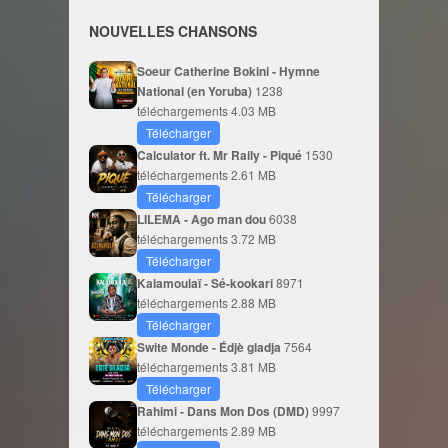
NOUVELLES CHANSONS
Soeur Catherine Bokini - Hymne
National (en Yoruba)
1238
téléchargements
4.03 MB
Télécharger
Calculator ft. Mr Rally - Piqué
1530
téléchargements
2.61 MB
Télécharger
LILEMA - Ago man dou
6038
téléchargements
3.72 MB
Télécharger
Kalamoulaï - Sé-kookari
8971
téléchargements
2.88 MB
Télécharger
Swite Monde - Édjè gladja
7564
téléchargements
3.81 MB
Télécharger
Rahimi - Dans Mon Dos (DMD)
9997
téléchargements
2.89 MB