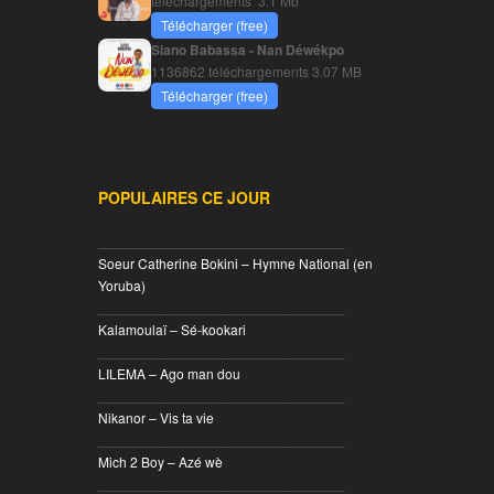
téléchargements
3.1 Mb
Télécharger (free)
Siano Babassa - Nan Déwékpo
1136862 téléchargements
3.07 MB
Télécharger (free)
POPULAIRES CE JOUR
________________________________
Soeur Catherine Bokini – Hymne National (en
Yoruba)
________________________________
Kalamoulaï – Sé-kookari
________________________________
LILEMA – Ago man dou
________________________________
Nikanor – Vis ta vie
________________________________
Mich 2 Boy – Azé wè
________________________________