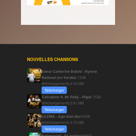
NOUVELLES CHANSONS
Soeur Catherine Bokini - Hymne
National (en Yoruba)
1238
téléchargements
4.03 MB
Télécharger
Calculator ft. Mr Rally - Piqué
1530
téléchargements
2.61 MB
Télécharger
LILEMA - Ago man dou
6038
téléchargements
3.72 MB
Télécharger
Kalamoulaï - Sé-kookari
8971