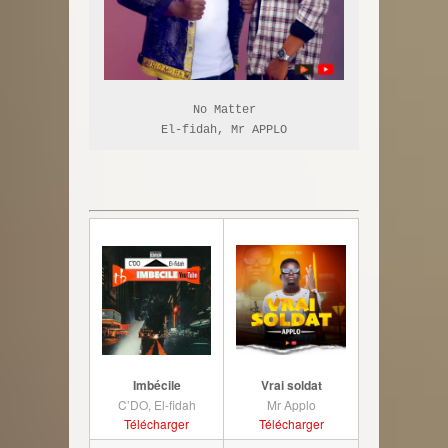
No Matter

El-fidah, Mr APPLO
Imbécile
Vrai soldat
C’DO, El-fidah
Mr Applo
Télécharger
Télécharger