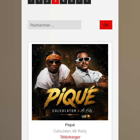
‹
1
2
3
4
5
›
»
Piqué
Calculator, Mr Rally
Télécharger