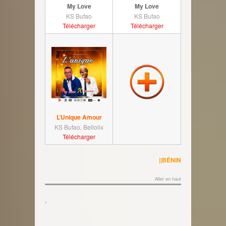
My Love
My Love
KS Bufao
KS Bufao
Télécharger
Télécharger
L’Unique Amour
KS Bufao, Bellolix
Télécharger
||BÉNIN
Aller en haut
.