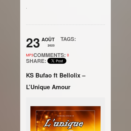
.
23
TAGS:
AOÛT
2023
COMMENTS:
MP3
0
SHARE:
KS Bufao ft Bellolix –
L’Unique Amour