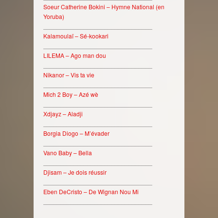
Soeur Catherine Bokini – Hymne National (en
Yoruba)
________________________________
Kalamoulaï – Sé-kookari
________________________________
LILEMA – Ago man dou
________________________________
Nikanor – Vis ta vie
________________________________
Mich 2 Boy – Azé wè
________________________________
Xdjayz – Aladji
________________________________
Borgia Diogo – M’évader
________________________________
Vano Baby – Bella
________________________________
Djisam – Je dois réussir
________________________________
Eben DeCristo – De Wignan Nou Mi
________________________________