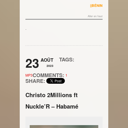
||BÉNIN
Aller en haut
.
23
TAGS:
AOÛT
2023
COMMENTS:
MP3
1
SHARE:
Christo 2Millions ft
Nuckle’R – Habamé