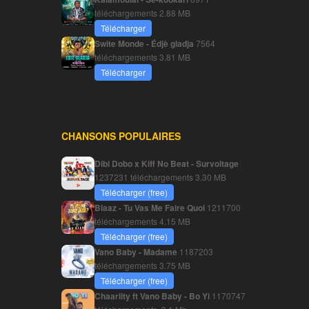
téléchargements
2.88 MB
Télécharger
Swite Monde - Édjè gladja
7564
téléchargements
3.81 MB
Télécharger
CHANSONS POPULAIRES
Dibi Dobo x Kiff No Beat - Survoltage
1237231 téléchargements
3.30 MB
Télécharger (free)
Blaaz - Tu Vas Me Faire Quoi
1211700
téléchargements
4.15 MB
Télécharger (free)
Vano Baby - Madame
1187203
téléchargements
3.75 MB
Télécharger (free)
Chaarlity ft Vano Baby - Bo Yi
1170747