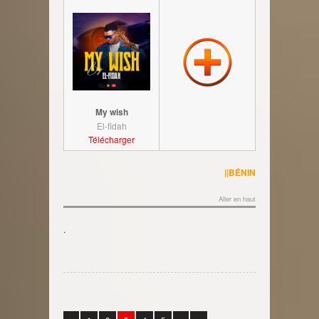
My wish
El-fidah
Télécharger
||BÉNIN
Aller en haut
.