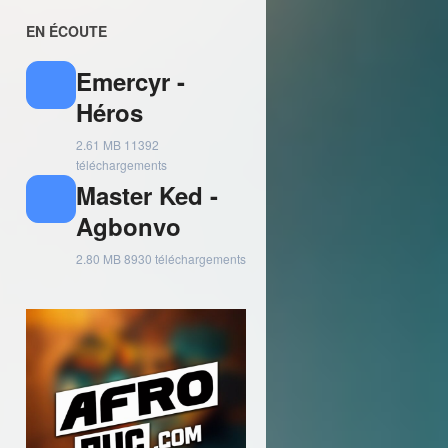
EN ÉCOUTE
Emercyr -
Héros
2.61 MB
11392
téléchargements
Master Ked -
Agbonvo
2.80 MB
8930 téléchargements