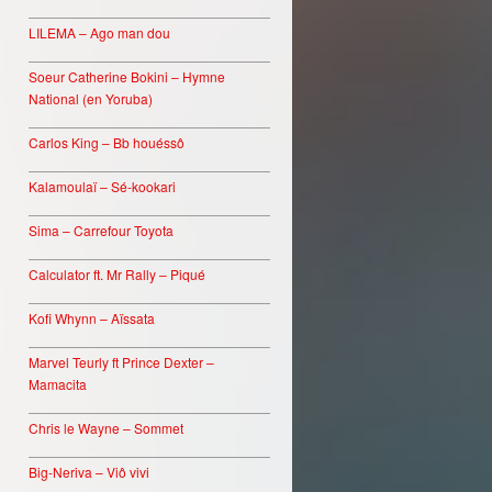
________________________________
LILEMA – Ago man dou
________________________________
Soeur Catherine Bokini – Hymne
National (en Yoruba)
________________________________
Carlos King – Bb houéssô
________________________________
Kalamoulaï – Sé-kookari
________________________________
Sima – Carrefour Toyota
________________________________
Calculator ft. Mr Rally – Piqué
________________________________
Kofi Whynn – Aïssata
________________________________
Marvel Teurly ft Prince Dexter –
Mamacita
________________________________
Chris le Wayne – Sommet
________________________________
Big-Neriva – Viô vivi