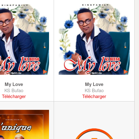
My Love
My Love
KS Bufao
KS Bufao
Télécharger
Télécharger