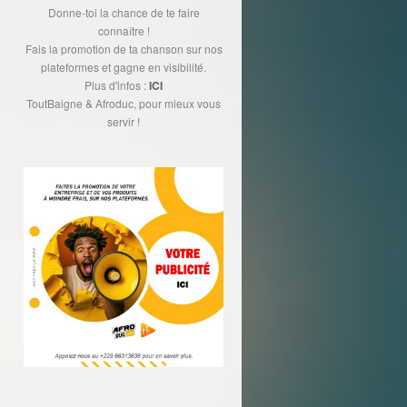
Donne-toi la chance de te faire
connaître !
Fais la promotion de ta chanson sur nos
plateformes et gagne en visibilité.
Plus d'infos :
ICI
ToutBaigne & Afroduc, pour mieux vous
servir !