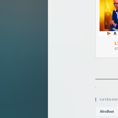
L
KS
.
CATÉGORI
AfroBeat