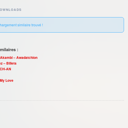
DOWNLOADS
hargement similaire trouvé !
ilaires :
t Akambi – Awadatchion
z – Billets
 CH-AN
 My Love