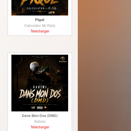
Piqué
Calculator, Mr Rally
Télécharger
Dans Mon Dos (DMD)
Rahimi
Télécharger