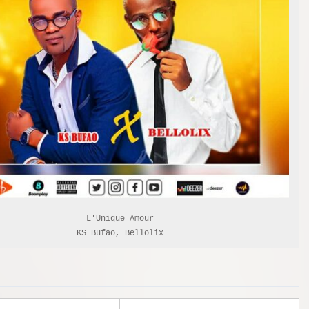
L'Unique Amour

KS Bufao, Bellolix