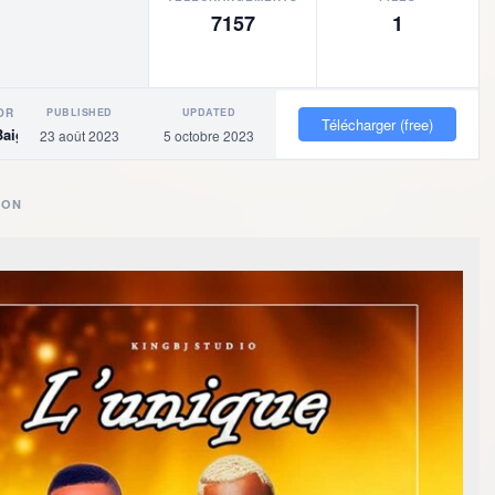
7157
1
PUBLISHED
UPDATED
OR
Télécharger (free)
Baigne
23 août 2023
5 octobre 2023
ION