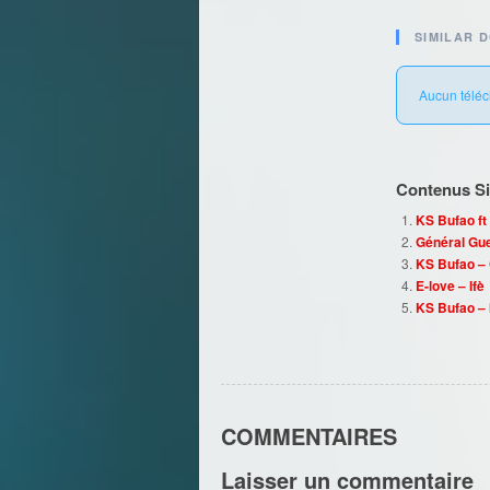
SIMILAR 
Aucun téléc
Contenus Sim
KS Bufao f
Général Gue
KS Bufao –
E-love – Ifè
KS Bufao –
COMMENTAIRES
Laisser un commentaire