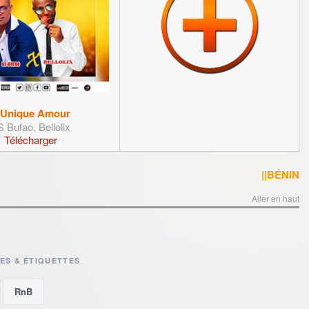
'Unique Amour
 Bufao, Bellolix
Télécharger
||BÉNIN
Aller en haut
ES & ÉTIQUETTES
,
RnB