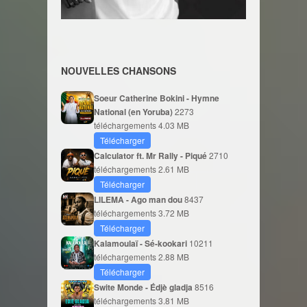
NOUVELLES CHANSONS
Soeur Catherine Bokini - Hymne
National (en Yoruba)
2273
téléchargements
4.03 MB
Télécharger
Calculator ft. Mr Rally - Piqué
2710
téléchargements
2.61 MB
Télécharger
LILEMA - Ago man dou
8437
téléchargements
3.72 MB
Télécharger
Kalamoulaï - Sé-kookari
10211
téléchargements
2.88 MB
Télécharger
Swite Monde - Édjè gladja
8516
téléchargements
3.81 MB