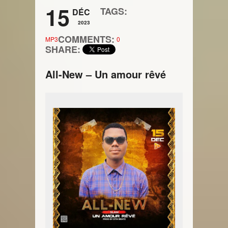
15
TAGS:
DÉC
2023
COMMENTS:
MP3
0
SHARE:
All-New – Un amour rêvé