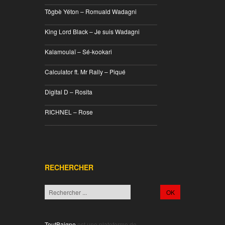
________________________________
Tôgbè Yéton – Romuald Wadagni
________________________________
King Lord Black – Je suis Wadagni
________________________________
Kalamoulaï – Sé-kookari
________________________________
Calculator ft. Mr Rally – Piqué
________________________________
Digital D – Rosita
________________________________
RICHNEL – Rose
________________________________
RECHERCHER
ToutBaigne
est une plateforme de