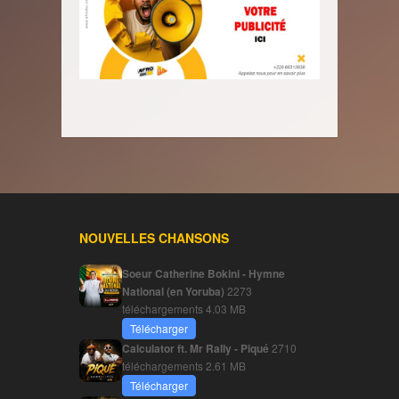
NOUVELLES CHANSONS
Soeur Catherine Bokini - Hymne
National (en Yoruba)
2273
téléchargements
4.03 MB
Télécharger
Calculator ft. Mr Rally - Piqué
2710
téléchargements
2.61 MB
Télécharger