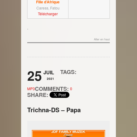
Fille d’Afrique
Caress, Fatou
Télécharger
.
Aller en haut
25
TAGS:
JUIL
2021
COMMENTS:
MP3
0
SHARE:
Trichna-DS – Papa