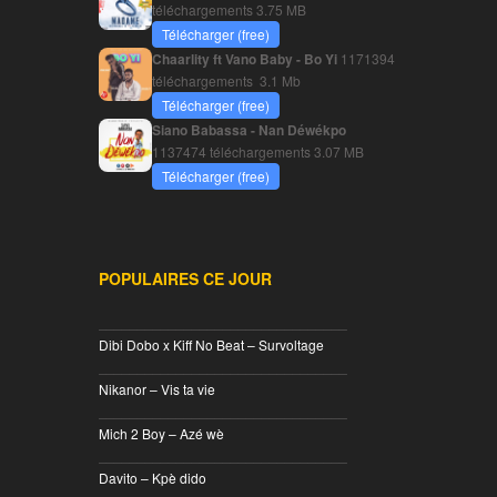
téléchargements
3.75 MB
Télécharger (free)
Chaarlity ft Vano Baby - Bo Yi
1171394
téléchargements
3.1 Mb
Télécharger (free)
Siano Babassa - Nan Déwékpo
1137474 téléchargements
3.07 MB
Télécharger (free)
POPULAIRES CE JOUR
________________________________
Dibi Dobo x Kiff No Beat – Survoltage
________________________________
Nikanor – Vis ta vie
________________________________
Mich 2 Boy – Azé wè
________________________________
Davito – Kpè dido