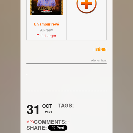
Un amour rêvé
All-New
Télécharger
||BÉNIN
Aller en haut
.
31
TAGS:
OCT
2021
COMMENTS:
MP3
1
SHARE: