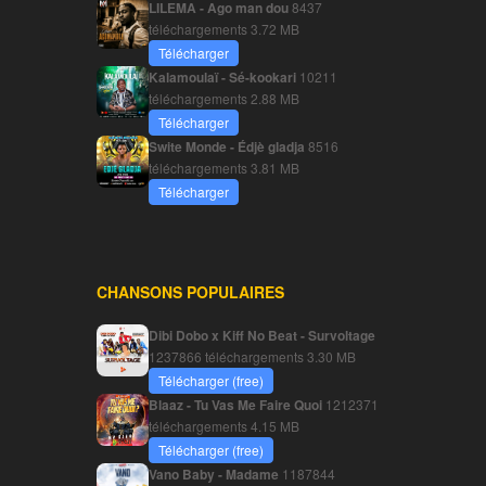
LILEMA - Ago man dou
8437
téléchargements
3.72 MB
Télécharger
Kalamoulaï - Sé-kookari
10211
téléchargements
2.88 MB
Télécharger
Swite Monde - Édjè gladja
8516
téléchargements
3.81 MB
Télécharger
CHANSONS POPULAIRES
Dibi Dobo x Kiff No Beat - Survoltage
1237866 téléchargements
3.30 MB
Télécharger (free)
Blaaz - Tu Vas Me Faire Quoi
1212371
téléchargements
4.15 MB
Télécharger (free)
Vano Baby - Madame
1187844