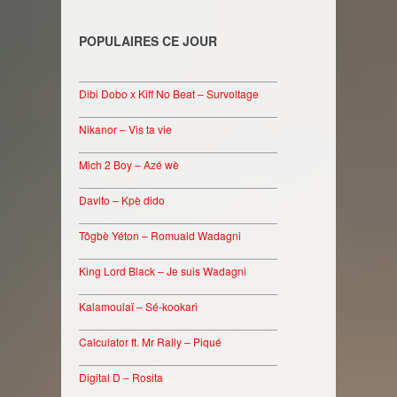
POPULAIRES CE JOUR
________________________________
Dibi Dobo x Kiff No Beat – Survoltage
________________________________
Nikanor – Vis ta vie
________________________________
Mich 2 Boy – Azé wè
________________________________
Davito – Kpè dido
________________________________
Tôgbè Yéton – Romuald Wadagni
________________________________
King Lord Black – Je suis Wadagni
________________________________
Kalamoulaï – Sé-kookari
________________________________
Calculator ft. Mr Rally – Piqué
________________________________
Digital D – Rosita
________________________________