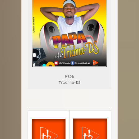
Papa

Trichna-DS