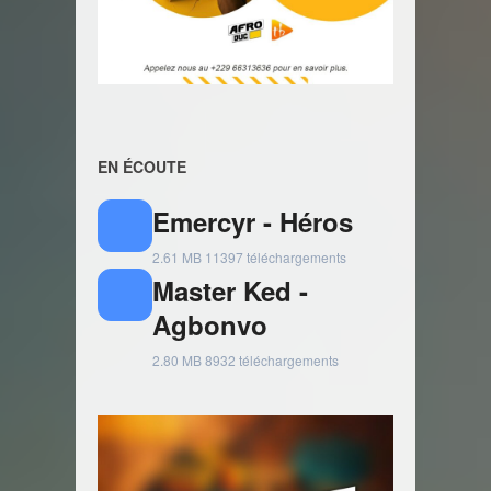
EN ÉCOUTE
Emercyr - Héros
2.61 MB
11397 téléchargements
Master Ked -
Agbonvo
2.80 MB
8932 téléchargements