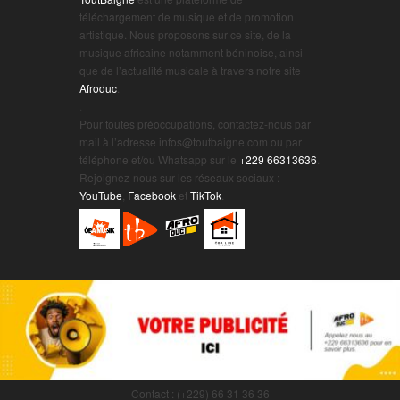
téléchargement de musique et de promotion
artistique. Nous proposons sur ce site, de la
musique africaine notamment béninoise, ainsi
que de l’actualité musicale à travers notre site
Afroduc
.
.
Pour toutes préoccupations, contactez-nous par
mail à l’adresse infos@toutbaigne.com ou par
téléphone et/ou Whatsapp sur le
+229 66313636
.
Rejoignez-nous sur les réseaux sociaux :
YouTube
,
Facebook
et
TikTok
.
Contact : (+229) 66 31 36 36