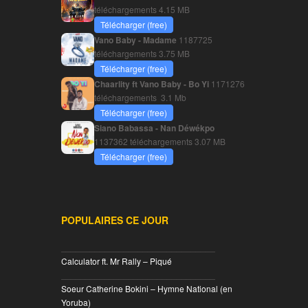
téléchargements
4.15 MB
Télécharger (free)
Vano Baby - Madame
1187725
téléchargements
3.75 MB
Télécharger (free)
Chaarlity ft Vano Baby - Bo Yi
1171276
téléchargements
3.1 Mb
Télécharger (free)
Siano Babassa - Nan Déwékpo
1137362 téléchargements
3.07 MB
Télécharger (free)
POPULAIRES CE JOUR
________________________________
Calculator ft. Mr Rally – Piqué
________________________________
Soeur Catherine Bokini – Hymne National (en
Yoruba)