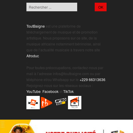
ToutBaigne
est une plateforme de
téléchargement de musique et de promotion
artistique. Nous proposons sur ce site, de la
musique africaine notamment béninoise, ainsi
que de l’actualité musicale à travers notre site
Afroduc
.
.
Pour toutes préoccupations, contactez-nous par
mail à l’adresse infos@toutbaigne.com ou par
téléphone et/ou Whatsapp sur le
+229 66313636
.
Rejoignez-nous sur les réseaux sociaux :
YouTube
,
Facebook
et
TikTok
.