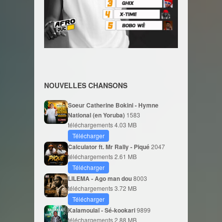
NOUVELLES CHANSONS
Soeur Catherine Bokini - Hymne
National (en Yoruba)
1583
téléchargements
4.03 MB
Télécharger
Calculator ft. Mr Rally - Piqué
2047
téléchargements
2.61 MB
Télécharger
LILEMA - Ago man dou
8003
téléchargements
3.72 MB
Télécharger
Kalamoulaï - Sé-kookari
9899
téléchargements
2.88 MB