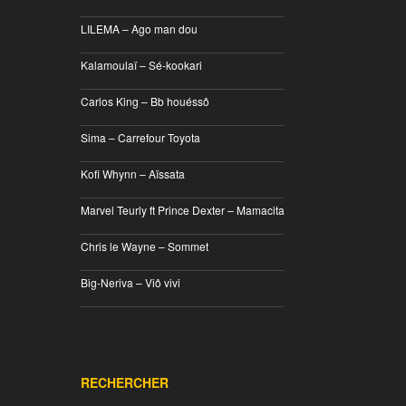
________________________________
LILEMA – Ago man dou
________________________________
Kalamoulaï – Sé-kookari
________________________________
Carlos King – Bb houéssô
________________________________
Sima – Carrefour Toyota
________________________________
Kofi Whynn – Aïssata
________________________________
Marvel Teurly ft Prince Dexter – Mamacita
________________________________
Chris le Wayne – Sommet
________________________________
Big-Neriva – Viô vivi
________________________________
RECHERCHER