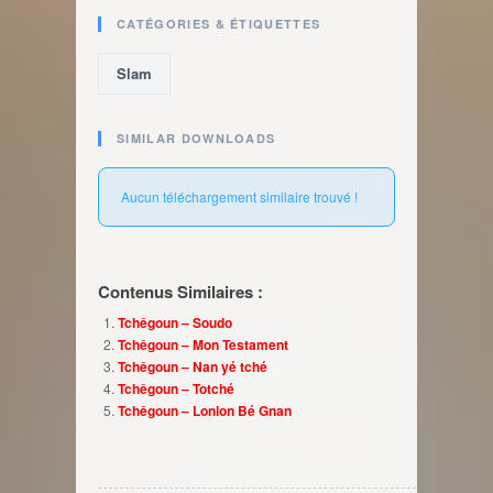
CATÉGORIES & ÉTIQUETTES
Slam
SIMILAR DOWNLOADS
Aucun téléchargement similaire trouvé !
Contenus Similaires :
Tchêgoun – Soudo
Tchêgoun – Mon Testament
Tchêgoun – Nan yé tché
Tchêgoun – Totché
Tchêgoun – Lonlon Bé Gnan