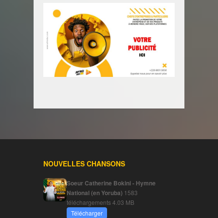
NOUVELLES CHANSONS
Soeur Catherine Bokini - Hymne
National (en Yoruba)
1583
téléchargements
4.03 MB
Télécharger