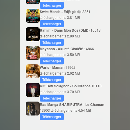
Télécharger
Swite Monde - Édjè gladja
8351
téléchargements
3.81 MB
Télécharger
Rahimi - Dans Mon Dos (DMD)
10613
téléchargements
2.89 MB
Télécharger
Mayasso - Akuntè Chalélé
14866
téléchargements
3.50 MB
Télécharger
Waris - Maman
11962
téléchargements
2.62 MB
Télécharger
Kiff Boy Solagnon - Souffrance
13110
téléchargements
3.70 MB
Télécharger
Ras Manga SHARIPUTRA - Le Chaman
13903 téléchargements
4.54 MB
Télécharger