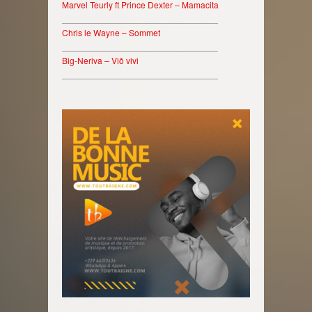
Marvel Teurly ft Prince Dexter – Mamacita
________________________________
Chris le Wayne – Sommet
________________________________
Big-Neriva – Viô vivi
________________________________