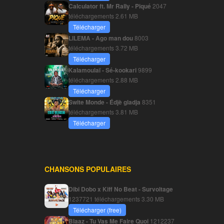
Calculator ft. Mr Rally - Piqué
2047
téléchargements
2.61 MB
Télécharger
LILEMA - Ago man dou
8003
téléchargements
3.72 MB
Télécharger
Kalamoulaï - Sé-kookari
9899
téléchargements
2.88 MB
Télécharger
Swite Monde - Édjè gladja
8351
téléchargements
3.81 MB
Télécharger
CHANSONS POPULAIRES
Dibi Dobo x Kiff No Beat - Survoltage
1237721 téléchargements
3.30 MB
Télécharger (free)
Blaaz - Tu Vas Me Faire Quoi
1212237