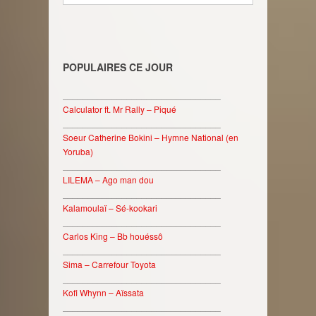
POPULAIRES CE JOUR
________________________________
Calculator ft. Mr Rally – Piqué
________________________________
Soeur Catherine Bokini – Hymne National (en
Yoruba)
________________________________
LILEMA – Ago man dou
________________________________
Kalamoulaï – Sé-kookari
________________________________
Carlos King – Bb houéssô
________________________________
Sima – Carrefour Toyota
________________________________
Kofi Whynn – Aïssata
________________________________