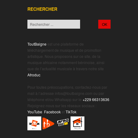
RECHERCHER
ToutBaigne
est une plateforme de
téléchargement de musique et de promotion
artistique. Nous proposons sur ce site, de la
musique africaine notamment béninoise, ainsi
que de l’actualité musicale à travers notre site
Afroduc
.
.
Pour toutes préoccupations, contactez-nous par
mail à l’adresse infos@toutbaigne.com ou par
téléphone et/ou Whatsapp sur le
+229 66313636
.
Rejoignez-nous sur les réseaux sociaux :
YouTube
,
Facebook
et
TikTok
.