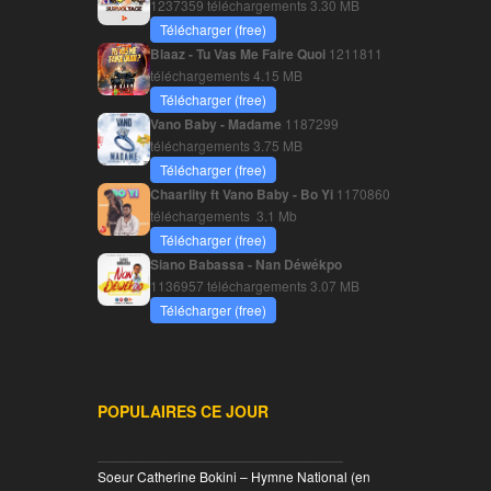
1237359 téléchargements
3.30 MB
Télécharger (free)
Blaaz - Tu Vas Me Faire Quoi
1211811
téléchargements
4.15 MB
Télécharger (free)
Vano Baby - Madame
1187299
téléchargements
3.75 MB
Télécharger (free)
Chaarlity ft Vano Baby - Bo Yi
1170860
téléchargements
3.1 Mb
Télécharger (free)
Siano Babassa - Nan Déwékpo
1136957 téléchargements
3.07 MB
Télécharger (free)
POPULAIRES CE JOUR
________________________________
Soeur Catherine Bokini – Hymne National (en