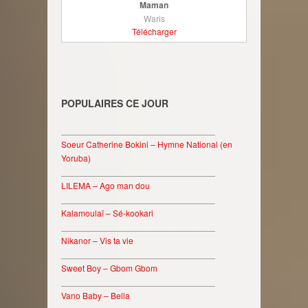
Maman
Waris
Télécharger
POPULAIRES CE JOUR
________________________________
Soeur Catherine Bokini – Hymne National (en
Yoruba)
________________________________
LILEMA – Ago man dou
________________________________
Kalamoulaï – Sé-kookari
________________________________
Nikanor – Vis ta vie
________________________________
Sweet Boy – Gbom Gbom
________________________________
Vano Baby – Bella