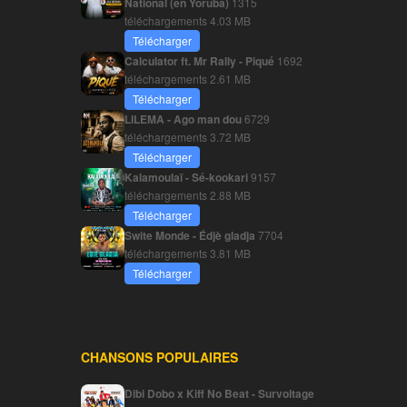
National (en Yoruba)
1315
téléchargements
4.03 MB
Télécharger
Calculator ft. Mr Rally - Piqué
1692
téléchargements
2.61 MB
Télécharger
LILEMA - Ago man dou
6729
téléchargements
3.72 MB
Télécharger
Kalamoulaï - Sé-kookari
9157
téléchargements
2.88 MB
Télécharger
Swite Monde - Édjè gladja
7704
téléchargements
3.81 MB
Télécharger
CHANSONS POPULAIRES
Dibi Dobo x Kiff No Beat - Survoltage