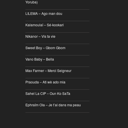
Yoruba)
________________________________
LILEMA – Ago man dou
________________________________
Kalamoulaï – Sé-kookari
________________________________
Nikanor – Vis ta vie
________________________________
Sweet Boy – Gbom Gbom
________________________________
Vano Baby – Bella
________________________________
Max Farmer – Merci Seigneur
________________________________
Praouda – Ati wè ado mia
________________________________
Sahel La CIP – Oun Ko SaTa
________________________________
Ephraïm Ola – Je t’ai dans ma peau
________________________________