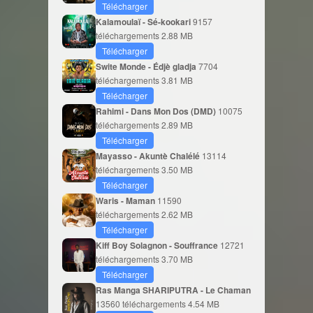
Télécharger
Kalamoulaï - Sé-kookari
9157
téléchargements
2.88 MB
Télécharger
Swite Monde - Édjè gladja
7704
téléchargements
3.81 MB
Télécharger
Rahimi - Dans Mon Dos (DMD)
10075
téléchargements
2.89 MB
Télécharger
Mayasso - Akuntè Chalélé
13114
téléchargements
3.50 MB
Télécharger
Waris - Maman
11590
téléchargements
2.62 MB
Télécharger
Kiff Boy Solagnon - Souffrance
12721
téléchargements
3.70 MB
Télécharger
Ras Manga SHARIPUTRA - Le Chaman
13560 téléchargements
4.54 MB