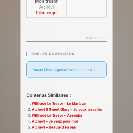
Mon trésor
Atchêvi
Télécharger
.
Aller en haut
SIMILAR DOWNLOADS
Aucun téléchargement similaire trouvé !
Contenus Similaires :
Willirace Le Trésor – Le Mariage
Atchêvi ft Sweet Glory – Je veux travailler
Willirace Le Trésor – Assouka
Atchêvi – Je veux pour moi
Atchêvi – Beauté d’en bas