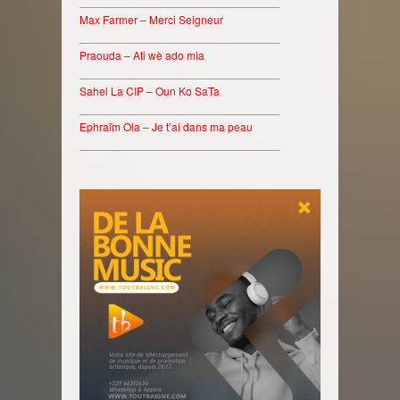
________________________________
Max Farmer – Merci Seigneur
________________________________
Praouda – Ati wè ado mia
________________________________
Sahel La CIP – Oun Ko SaTa
________________________________
Ephraïm Ola – Je t’ai dans ma peau
________________________________