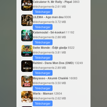
Calculator ft. Mr Rally - Piqué
3863
téléchargements
2.61 MB
Télécharger
LILEMA - Ago man dou
9306
téléchargements
3.72 MB
Télécharger
Kalamoulaï - Sé-kookari
11192
téléchargements
2.88 MB
Télécharger
Swite Monde - Édjè gladja
9322
téléchargements
3.81 MB
Télécharger
Rahimi - Dans Mon Dos (DMD)
13249
téléchargements
2.89 MB
Télécharger
Mayasso - Akuntè Chalélé
16083
téléchargements
3.50 MB
Télécharger
Waris - Maman
12604
téléchargements
2.62 MB
Télécharger