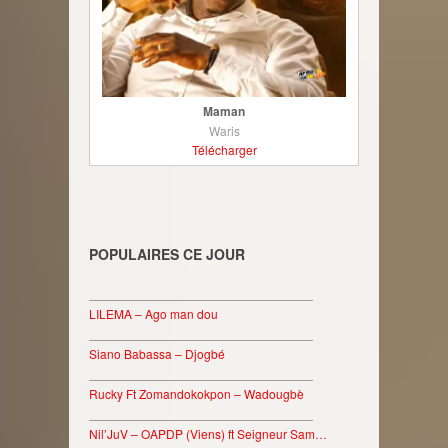
Maman
Waris
Télécharger
POPULAIRES CE JOUR
________________________________
LILEMA – Ago man dou
________________________________
Siano Babassa – Djogbé
________________________________
Rucky Ft Zomandokokpon – Wadougbè
________________________________
Nil’JuV – OAPDP (Viens) ft Seigneur Sam…