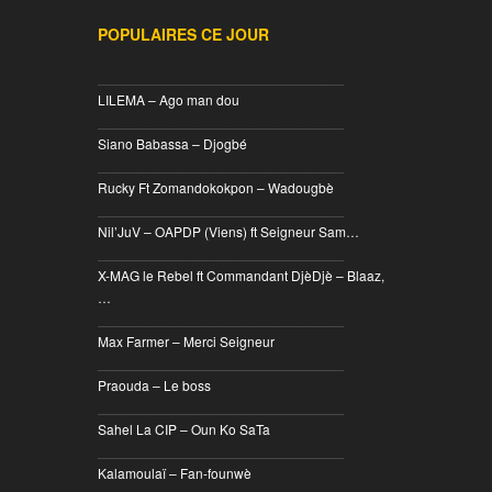
POPULAIRES CE JOUR
________________________________
LILEMA – Ago man dou
________________________________
Siano Babassa – Djogbé
________________________________
Rucky Ft Zomandokokpon – Wadougbè
________________________________
Nil’JuV – OAPDP (Viens) ft Seigneur Sam…
________________________________
X-MAG le Rebel ft Commandant DjèDjè – Blaaz,
…
________________________________
Max Farmer – Merci Seigneur
________________________________
Praouda – Le boss
________________________________
Sahel La CIP – Oun Ko SaTa
________________________________
Kalamoulaï – Fan-founwè