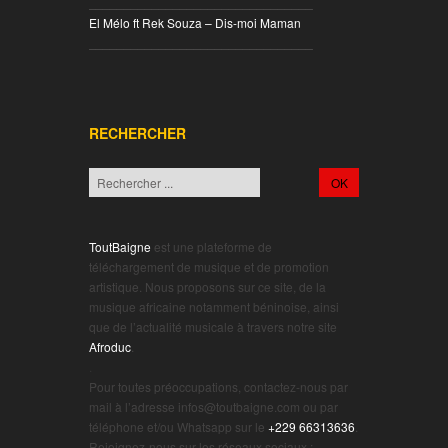
________________________________
El Mélo ft Rek Souza – Dis-moi Maman
________________________________
RECHERCHER
ToutBaigne
est une plateforme de
téléchargement de musique et de promotion
artistique. Nous proposons sur ce site, de la
musique africaine notamment béninoise, ainsi
que de l’actualité musicale à travers notre site
Afroduc
.
.
Pour toutes préoccupations, contactez-nous par
mail à l’adresse infos@toutbaigne.com ou par
téléphone et/ou Whatsapp sur le
+229 66313636
.
Rejoignez-nous sur les réseaux sociaux :