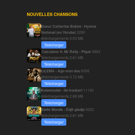
NOUVELLES CHANSONS
Soeur Catherine Bokini - Hymne
National (en Yoruba)
3280
téléchargements
4.03 MB
Télécharger
Calculator ft. Mr Rally - Piqué
3863
téléchargements
2.61 MB
Télécharger
LILEMA - Ago man dou
9306
téléchargements
3.72 MB
Télécharger
Kalamoulaï - Sé-kookari
11192
téléchargements
2.88 MB
Télécharger
Swite Monde - Édjè gladja
9322
téléchargements
3.81 MB
Télécharger