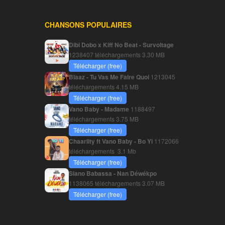
CHANSONS POPULAIRES
Dibi Dobo x Kiff No Beat - Survoltage
1238407 téléchargements
3.30 MB
Télécharger (free)
Blaaz - Tu Vas Me Faire Quoi
1213045
téléchargements
4.15 MB
Télécharger (free)
Vano Baby - Madame
1188497
téléchargements
3.75 MB
Télécharger (free)
Chaarlity ft Vano Baby - Bo Yi
1172066
téléchargements
3.1 Mb
Télécharger (free)
Siano Babassa - Nan Déwékpo
1138065 téléchargements
3.07 MB
Télécharger (free)