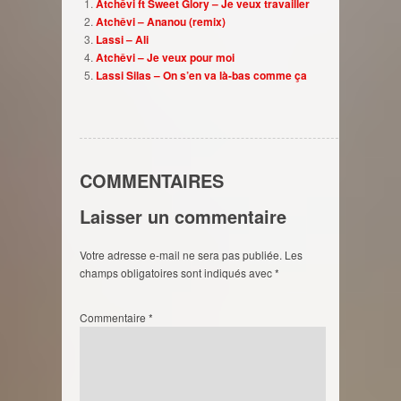
Atchêvi ft Sweet Glory – Je veux travailler
Atchêvi – Ananou (remix)
Lassi – Ali
Atchêvi – Je veux pour moi
Lassi Silas – On s’en va là-bas comme ça
COMMENTAIRES
Laisser un commentaire
Votre adresse e-mail ne sera pas publiée.
Les
champs obligatoires sont indiqués avec
*
Commentaire
*