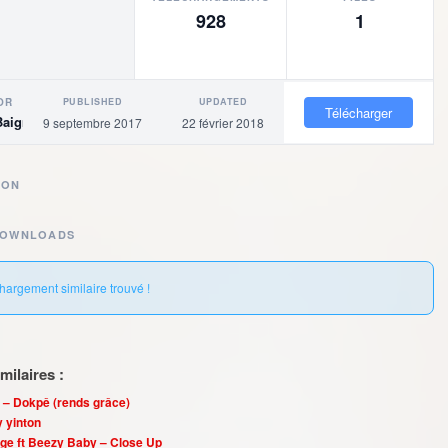
928
1
PUBLISHED
UPDATED
OR
Télécharger
Baigne
9 septembre 2017
22 février 2018
ION
DOWNLOADS
hargement similaire trouvé !
ilaires :
 – Dokpê (rends grâce)
y yinton
ge ft Beezy Baby – Close Up