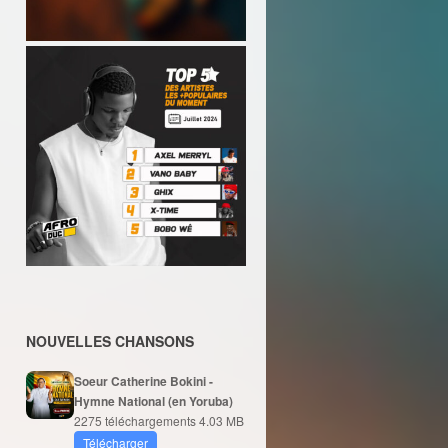
NOUVELLES CHANSONS
Soeur Catherine Bokini -
Hymne National (en Yoruba)
2275 téléchargements
4.03 MB
Télécharger