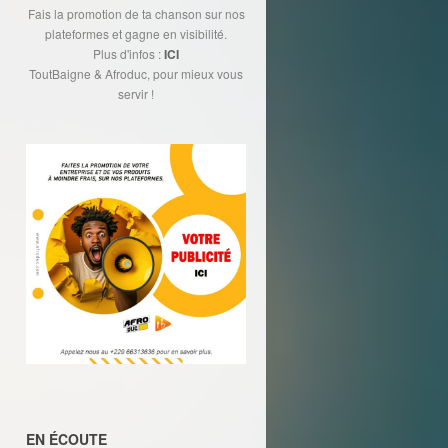
Fais la promotion de ta chanson sur nos
plateformes et gagne en visibilité.
Plus d'infos :
ICI
ToutBaigne & Afroduc, pour mieux vous
servir !
EN ÉCOUTE