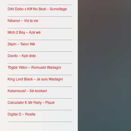
________________________________
Dibi Dobo x Kiff No Beat – Survoltage
________________________________
Nikanor – Vis ta vie
________________________________
Mich 2 Boy – Azé wè
________________________________
2kpin – Talon Wè
________________________________
Davito – Kpè dido
________________________________
Tôgbè Yéton – Romuald Wadagni
________________________________
King Lord Black – Je suis Wadagni
________________________________
Kalamoulaï – Sé-kookari
________________________________
Calculator ft. Mr Rally – Piqué
________________________________
Digital D – Rosita
________________________________