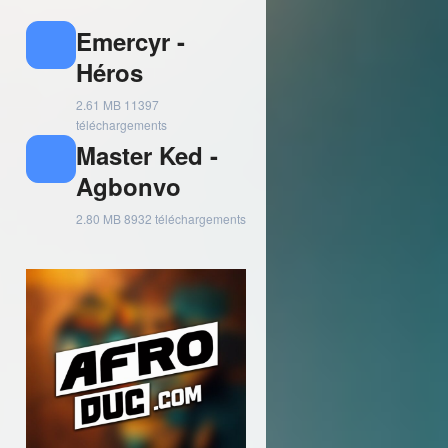
Emercyr -
Héros
2.61 MB
11397
téléchargements
Master Ked -
Agbonvo
2.80 MB
8932 téléchargements