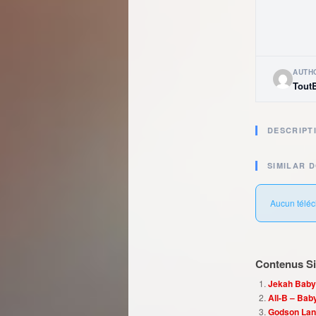
AUTH
Tout
DESCRIPT
SIMILAR 
Aucun téléc
Contenus Sim
Jekah Baby
All-B – Bab
Godson Lan