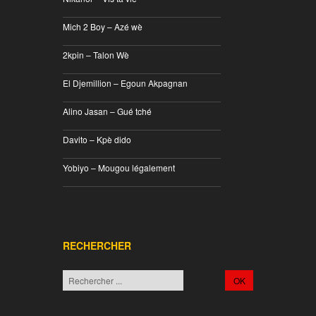
________________________________
Mich 2 Boy – Azé wè
________________________________
2kpin – Talon Wè
________________________________
El Djemillion – Egoun Akpagnan
________________________________
Alino Jasan – Gué tché
________________________________
Davito – Kpè dido
________________________________
Yobiyo – Mougou légalement
________________________________
RECHERCHER