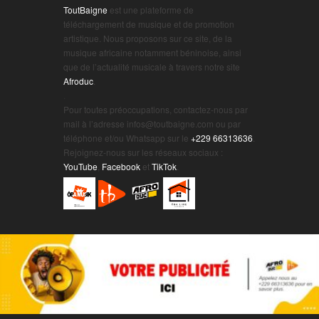
ToutBaigne
est une plateforme de
téléchargement de musique et de promotion
artistique. Nous proposons sur ce site, de la
musique africaine notamment béninoise, ainsi
que de l’actualité musicale à travers notre site
Afroduc
.
.
Pour toutes préoccupations, contactez-nous par
mail à l’adresse infos@toutbaigne.com ou par
téléphone et/ou Whatsapp sur le
+229 66313636
.
Rejoignez-nous sur les réseaux sociaux :
YouTube
,
Facebook
et
TikTok
.