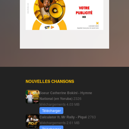
NOUVELLES CHANSONS
Soeur Catherine Bokini - Hymne
National (en Yoruba)
2326
téléchargements
4.03 MB
Télécharger
Calculator ft. Mr Rally - Piqué
2763
téléchargements
2.61 MB
Télécharger