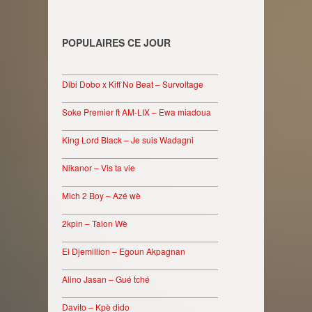
POPULAIRES CE JOUR
________________________________
Dibi Dobo x Kiff No Beat – Survoltage
________________________________
Soke Premier ft AM-LIX – Ewa miadoua
________________________________
King Lord Black – Je suis Wadagni
________________________________
Nikanor – Vis ta vie
________________________________
Mich 2 Boy – Azé wè
________________________________
2kpin – Talon Wè
________________________________
El Djemillion – Egoun Akpagnan
________________________________
Alino Jasan – Gué tché
________________________________
Davito – Kpè dido