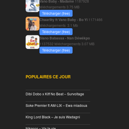
Vano Baby - Madame
1187928
téléchargements
3.75 MB
Télécharger (free)
Chaarlity ft Vano Baby - Bo Yi
1171466
téléchargements
3.1 Mb
Télécharger (free)
Siano Babassa - Nan Déwékpo
1137532 téléchargements
3.07 MB
Télécharger (free)
POPULAIRES CE JOUR
________________________________
Dibi Dobo x Kiff No Beat – Survoltage
________________________________
Soke Premier ft AM-LIX – Ewa miadoua
________________________________
King Lord Black – Je suis Wadagni
________________________________
Nikanor – Vis ta vie