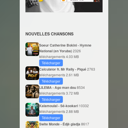
NOUVELLES CHANSONS
Soeur Catherine Bokini - Hymne
National (en Yoruba)
2326
téléchargements
4.03 MB
Télécharger
Calculator ft. Mr Rally - Piqué
2763
téléchargements
2.61 MB
Télécharger
LILEMA - Ago man dou
8534
téléchargements
3.72 MB
Télécharger
Kalamoulaï - Sé-kookari
10332
téléchargements
2.88 MB
Télécharger
Swite Monde - Édjè gladja
8617