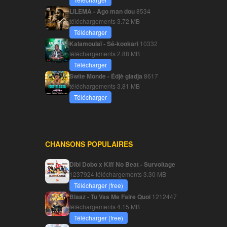
LILEMA - Ago man dou
8534
téléchargements
3.72 MB
Télécharger
Kalamoulaï - Sé-kookari
10332
téléchargements
2.88 MB
Télécharger
Swite Monde - Édjè gladja
8617
téléchargements
3.81 MB
Télécharger
CHANSONS POPULAIRES
Dibi Dobo x Kiff No Beat - Survoltage
1237924 téléchargements
3.30 MB
Télécharger (free)
Blaaz - Tu Vas Me Faire Quoi
1212447
téléchargements
4.15 MB
Télécharger (free)