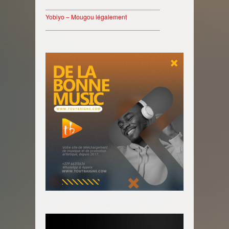
________________________________
Yobiyo – Mougou légalement
________________________________