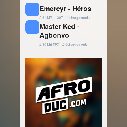
Emercyr - Héros
2.61 MB
11397 téléchargements
Master Ked -
Agbonvo
2.80 MB
8931 téléchargements