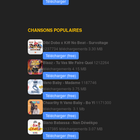
Télécharger
CHANSONS POPULAIRES
Dibi Dobo x Kiff No Beat - Survoltage
1237734 téléchargements
3.30 MB
Télécharger (free)
Blaaz - Tu Vas Me Faire Quoi
1212264
téléchargements
4.15 MB
Télécharger (free)
Vano Baby - Madame
1187746
téléchargements
3.75 MB
Télécharger (free)
Chaarlity ft Vano Baby - Bo Yi
1171300
téléchargements
3.1 Mb
Télécharger (free)
Siano Babassa - Nan Déwékpo
1137385 téléchargements
3.07 MB
Télécharger (free)