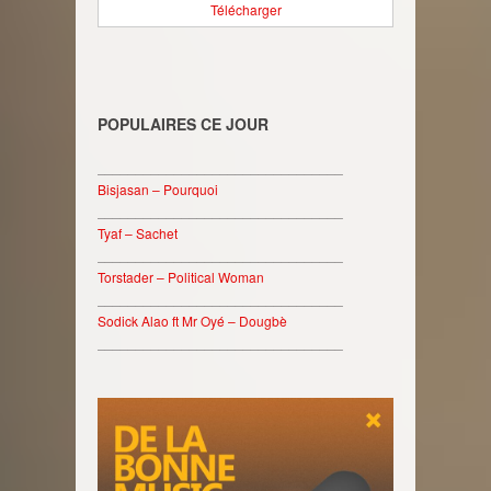
Télécharger
POPULAIRES CE JOUR
________________________________
Bisjasan – Pourquoi
________________________________
Tyaf – Sachet
________________________________
Torstader – Political Woman
________________________________
Sodick Alao ft Mr Oyé – Dougbè
________________________________