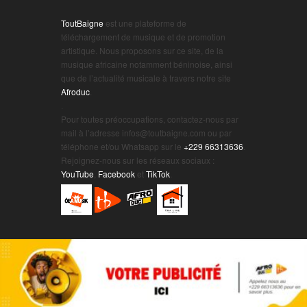
ToutBaigne
est une plateforme de
téléchargement de musique et de promotion
artistique. Nous proposons sur ce site, de la
musique africaine notamment béninoise, ainsi
que de l’actualité musicale à travers notre site
Afroduc
.
.
Pour toutes préoccupations, contactez-nous par
mail à l’adresse infos@toutbaigne.com ou par
téléphone et/ou Whatsapp sur le
+229 66313636
.
Rejoignez-nous sur les réseaux sociaux :
YouTube
,
Facebook
et
TikTok
.