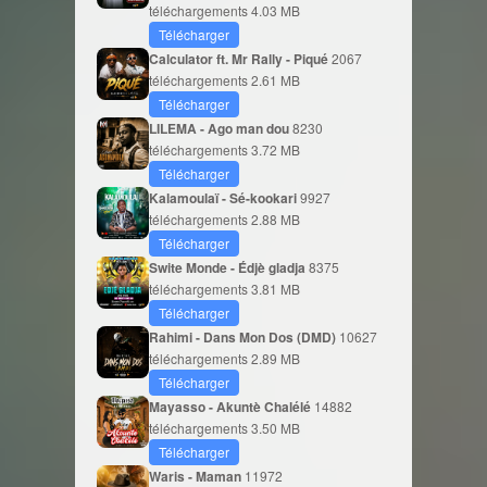
téléchargements
4.03 MB
Télécharger
Calculator ft. Mr Rally - Piqué
2067
téléchargements
2.61 MB
Télécharger
LILEMA - Ago man dou
8230
téléchargements
3.72 MB
Télécharger
Kalamoulaï - Sé-kookari
9927
téléchargements
2.88 MB
Télécharger
Swite Monde - Édjè gladja
8375
téléchargements
3.81 MB
Télécharger
Rahimi - Dans Mon Dos (DMD)
10627
téléchargements
2.89 MB
Télécharger
Mayasso - Akuntè Chalélé
14882
téléchargements
3.50 MB
Télécharger
Waris - Maman
11972