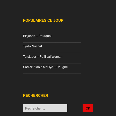
POPULAIRES CE JOUR
________________________________
Bisjasan – Pourquoi
________________________________
Tyaf – Sachet
________________________________
Torstader – Political Woman
________________________________
Sodick Alao ft Mr Oyé – Dougbè
________________________________
RECHERCHER