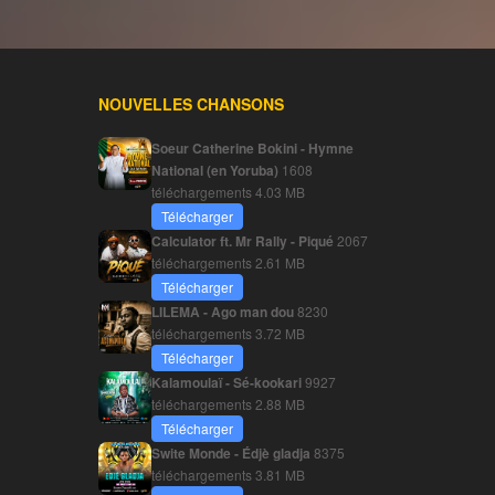
NOUVELLES CHANSONS
Soeur Catherine Bokini - Hymne
National (en Yoruba)
1608
téléchargements
4.03 MB
Télécharger
Calculator ft. Mr Rally - Piqué
2067
téléchargements
2.61 MB
Télécharger
LILEMA - Ago man dou
8230
téléchargements
3.72 MB
Télécharger
Kalamoulaï - Sé-kookari
9927
téléchargements
2.88 MB
Télécharger
Swite Monde - Édjè gladja
8375
téléchargements
3.81 MB