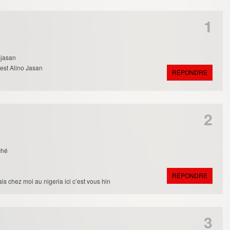
1
sjasan
est Alino Jasan
RÉPONDRE
2
ché
RÉPONDRE
is chez moi au nigeria ici c’est vous hin
3