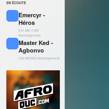
EN ÉCOUTE
Emercyr -
Héros
2.61 MB
11399
téléchargements
Master Ked -
Agbonvo
2.80 MB
8933 téléchargements