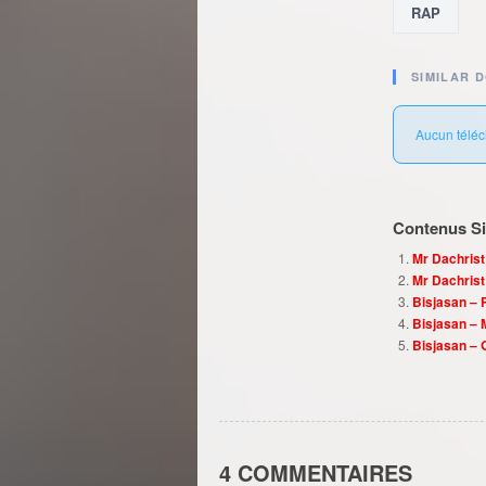
RAP
SIMILAR 
Aucun téléc
Contenus Sim
Mr Dachrist
Mr Dachrist
Bisjasan – 
Bisjasan – 
Bisjasan – 
4 COMMENTAIRES