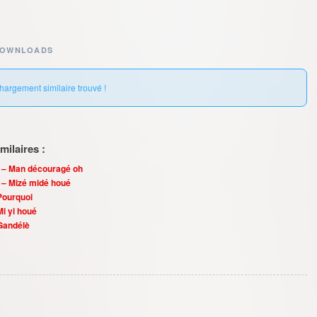
DOWNLOADS
hargement similaire trouvé !
ilaires :
 – Man découragé oh
 – Mizé midé houé
Pourquoi
Mi yi houé
Gandélè