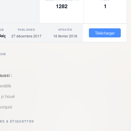
1282
1
PUBLISHED
UPDATED
OR
Télécharger
Baigne
27 décembre 2017
16 février 2018
ION
aussi :
andélè
 yi houé
ourquoi
ES & ÉTIQUETTES