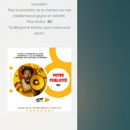
connaître !
Fais la promotion de ta chanson sur nos
plateformes et gagne en visibilité.
Plus d'infos :
ICI
ToutBaigne & Afroduc, pour mieux vous
servir !