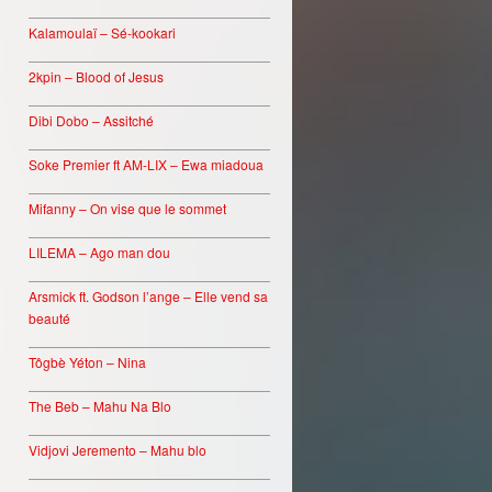
________________________________
Kalamoulaï – Sé-kookari
________________________________
2kpin – Blood of Jesus
________________________________
Dibi Dobo – Assitché
________________________________
Soke Premier ft AM-LIX – Ewa miadoua
________________________________
Mifanny – On vise que le sommet
________________________________
LILEMA – Ago man dou
________________________________
Arsmick ft. Godson l’ange – Elle vend sa
beauté
________________________________
Tôgbè Yéton – Nina
________________________________
The Beb – Mahu Na Blo
________________________________
Vidjovi Jeremento – Mahu blo
________________________________