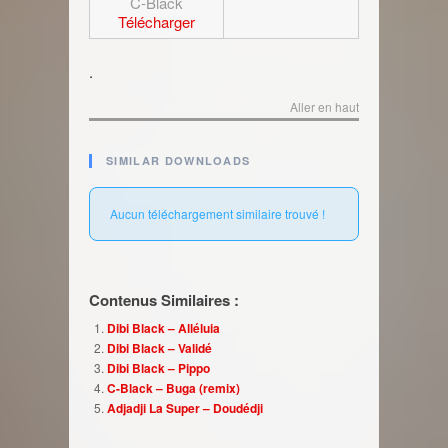
C-Black
Télécharger
.
Aller en haut
SIMILAR DOWNLOADS
Aucun téléchargement similaire trouvé !
Contenus Similaires :
Dibi Black – Alléluia
Dibi Black – Validé
Dibi Black – Pippo
C-Black – Buga (remix)
Adjadji La Super – Doudédji