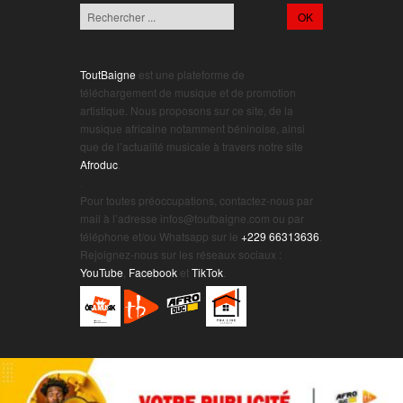
ToutBaigne
est une plateforme de
téléchargement de musique et de promotion
artistique. Nous proposons sur ce site, de la
musique africaine notamment béninoise, ainsi
que de l’actualité musicale à travers notre site
Afroduc
.
.
Pour toutes préoccupations, contactez-nous par
mail à l’adresse infos@toutbaigne.com ou par
téléphone et/ou Whatsapp sur le
+229 66313636
.
Rejoignez-nous sur les réseaux sociaux :
YouTube
,
Facebook
et
TikTok
.