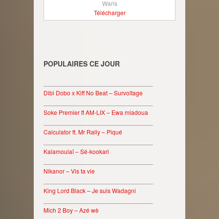
Waris
Télécharger
POPULAIRES CE JOUR
________________________________
Dibi Dobo x Kiff No Beat – Survoltage
________________________________
Soke Premier ft AM-LIX – Ewa miadoua
________________________________
Calculator ft. Mr Rally – Piqué
________________________________
Kalamoulaï – Sé-kookari
________________________________
Nikanor – Vis ta vie
________________________________
King Lord Black – Je suis Wadagni
________________________________
Mich 2 Boy – Azé wè