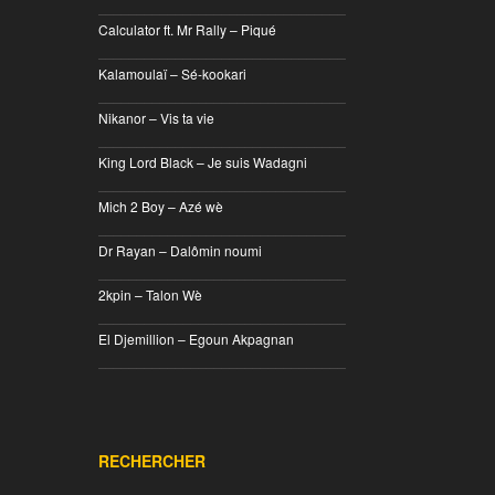
________________________________
Calculator ft. Mr Rally – Piqué
________________________________
Kalamoulaï – Sé-kookari
________________________________
Nikanor – Vis ta vie
________________________________
King Lord Black – Je suis Wadagni
________________________________
Mich 2 Boy – Azé wè
________________________________
Dr Rayan – Dalômin noumi
________________________________
2kpin – Talon Wè
________________________________
El Djemillion – Egoun Akpagnan
________________________________
RECHERCHER