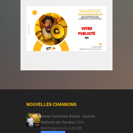
NOUVELLES CHANSONS
Soeur Catherine Bokini - Hymne
National (en Yoruba)
2360
téléchargements
4.03 MB