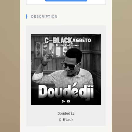
DESCRIPTION
Doudédji

C-Black