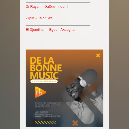
________________________________
Dr Rayan – Dalômin noumi
________________________________
2kpin – Talon Wè
________________________________
El Djemillion – Egoun Akpagnan
________________________________