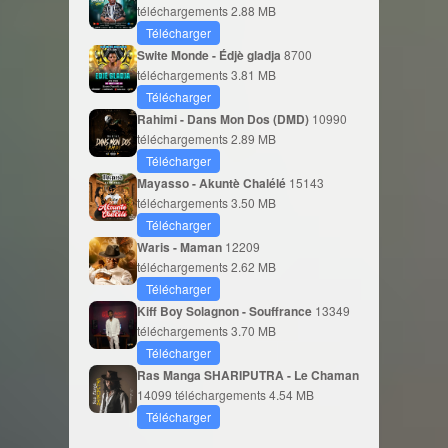
téléchargements
2.88 MB
Télécharger
Swite Monde - Édjè gladja
8700
téléchargements
3.81 MB
Télécharger
Rahimi - Dans Mon Dos (DMD)
10990
téléchargements
2.89 MB
Télécharger
Mayasso - Akuntè Chalélé
15143
téléchargements
3.50 MB
Télécharger
Waris - Maman
12209
téléchargements
2.62 MB
Télécharger
Kiff Boy Solagnon - Souffrance
13349
téléchargements
3.70 MB
Télécharger
Ras Manga SHARIPUTRA - Le Chaman
14099 téléchargements
4.54 MB
Télécharger