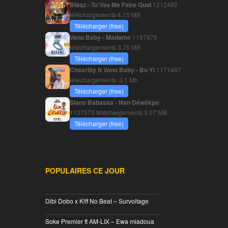
Blaaz - Tu Vas Me Faire Quoi
1212482
téléchargements
4.15 MB
Télécharger (free)
Vano Baby - Madame
1187976
téléchargements
3.75 MB
Télécharger (free)
Chaarlity ft Vano Baby - Bo Yi
1171497
téléchargements
3.1 Mb
Télécharger (free)
Siano Babassa - Nan Déwékpo
1137573 téléchargements
3.07 MB
Télécharger (free)
POPULAIRES CE JOUR
________________________________
Dibi Dobo x Kiff No Beat – Survoltage
________________________________
Soke Premier ft AM-LIX – Ewa miadoua