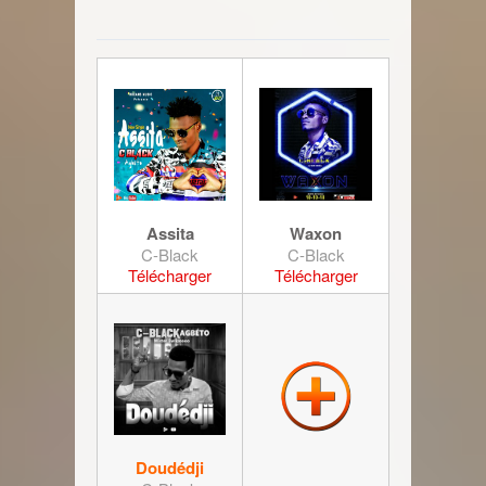
Assita
Waxon
C-Black
C-Black
Télécharger
Télécharger
Doudédji