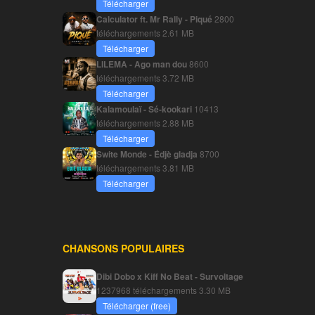
Télécharger
Calculator ft. Mr Rally - Piqué
2800
téléchargements
2.61 MB
Télécharger
LILEMA - Ago man dou
8600
téléchargements
3.72 MB
Télécharger
Kalamoulaï - Sé-kookari
10413
téléchargements
2.88 MB
Télécharger
Swite Monde - Édjè gladja
8700
téléchargements
3.81 MB
Télécharger
CHANSONS POPULAIRES
Dibi Dobo x Kiff No Beat - Survoltage
1237968 téléchargements
3.30 MB
Télécharger (free)