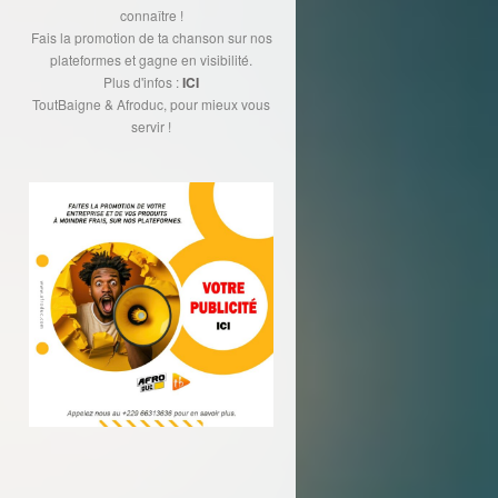
connaître !
Fais la promotion de ta chanson sur nos
plateformes et gagne en visibilité.
Plus d'infos :
ICI
ToutBaigne & Afroduc, pour mieux vous
servir !