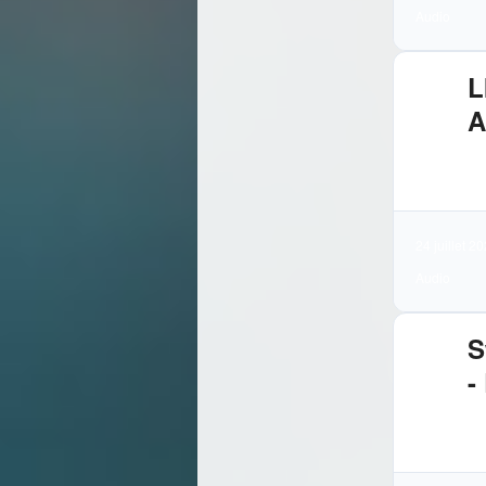
Audio
L
A
3.
Té
24 juillet 2
Audio
S
-
3.
Té