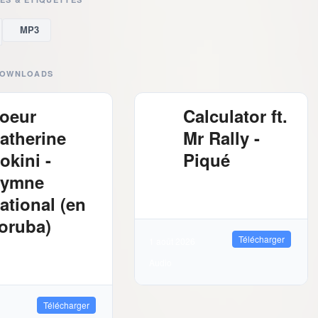
MP3
DOWNLOADS
oeur
Calculator ft.
atherine
Mr Rally -
okini -
Piqué
ymne
2.61 MB
1929
Téléchargements
ational (en
oruba)
Télécharger
1 août 2026
03 MB
1506
Audio
léchargements
Télécharger