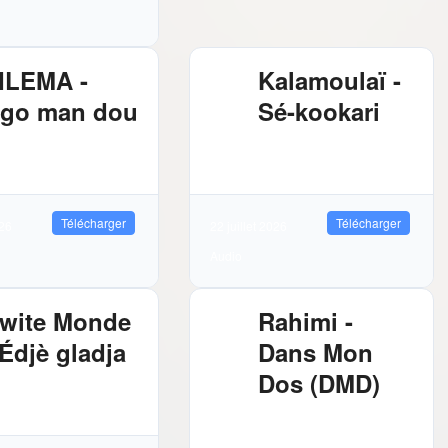
ILEMA -
Kalamoulaï -
go man dou
Sé-kookari
72 MB
7857
2.88 MB
9723
léchargements
Téléchargements
Télécharger
Télécharger
026
22 juillet 2026
Audio
wite Monde
Rahimi -
 Édjè gladja
Dans Mon
Dos (DMD)
81 MB
8213
léchargements
2.89 MB
10495
Téléchargements