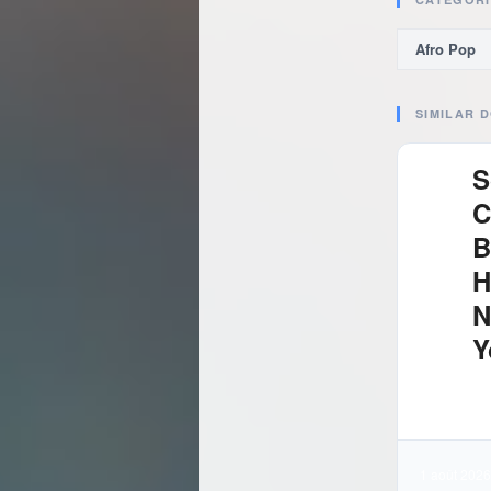
Afro Pop
SIMILAR 
S
C
B
H
N
Y
4.
Té
1 août 2026