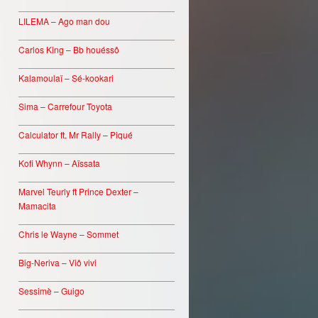
________________________________
LILEMA – Ago man dou
________________________________
Carlos King – Bb houéssô
________________________________
Kalamoulaï – Sé-kookari
________________________________
Sima – Carrefour Toyota
________________________________
Calculator ft. Mr Rally – Piqué
________________________________
Kofi Whynn – Aïssata
________________________________
Marvel Teurly ft Prince Dexter –
Mamacita
________________________________
Chris le Wayne – Sommet
________________________________
Big-Neriva – Viô vivi
________________________________
Sessimè – Guigo
________________________________