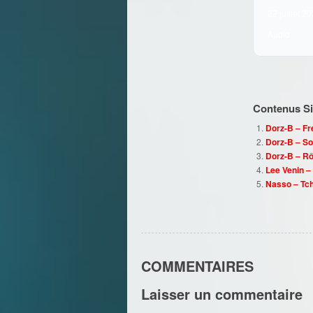
22 juillet 2
Audio
Contenus Sim
Dorz-B – Fr
Dorz-B – So
Dorz-B – R
Lee Venin –
Nasso – Tc
COMMENTAIRES
Laisser un commentaire