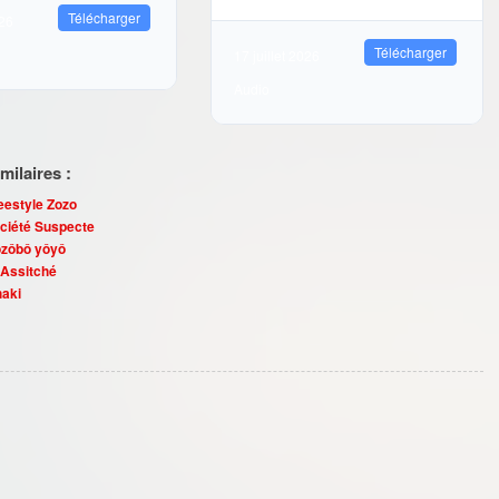
Télécharger
026
Télécharger
17 juillet 2026
Audio
ilaires :
eestyle Zozo
ciété Suspecte
ôzôbô yôyô
 Assitché
haki