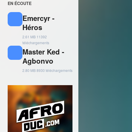
EN ÉCOUTE
Emercyr -
Héros
2.61 MB
11392
téléchargements
Master Ked -
Agbonvo
2.80 MB
8930 téléchargements