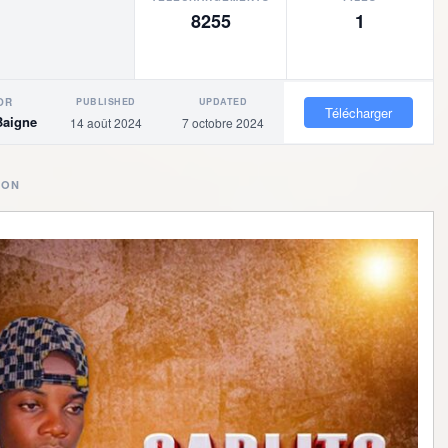
8255
1
PUBLISHED
UPDATED
OR
Télécharger
Baigne
14 août 2024
7 octobre 2024
ION