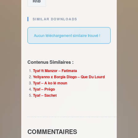
RnB
SIMILAR DOWNLOADS
Aucun téléchargement similaire trouvé !
Contenus Similaires :
Tyaf ft Manzor – Fatimata
Yeliyanno x Borgia Diogo – Que Du Lourd
Tyaf – A ko lê moun
Tyaf – Prégo
Tyaf – Sachet
COMMENTAIRES