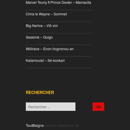
Marvel Teurly ft Prince Dexter – Mamacita
________________________________
Chris le Wayne – Sommet
________________________________
Big-Neriva – Viô vivi
________________________________
Sessimè – Guigo
________________________________
Willirace – Enon hognonou an
________________________________
Kalamoulaï – Sé-kookari
________________________________
RECHERCHER
ToutBaigne
est une plateforme de