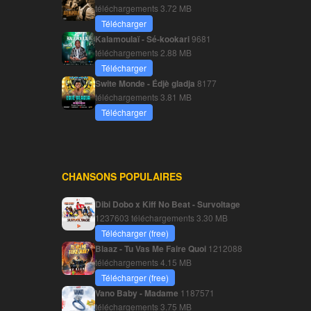
téléchargements
3.72 MB
Télécharger
Kalamoulaï - Sé-kookari
9681
téléchargements
2.88 MB
Télécharger
Swite Monde - Édjè gladja
8177
téléchargements
3.81 MB
Télécharger
CHANSONS POPULAIRES
Dibi Dobo x Kiff No Beat - Survoltage
1237603 téléchargements
3.30 MB
Télécharger (free)
Blaaz - Tu Vas Me Faire Quoi
1212088
téléchargements
4.15 MB
Télécharger (free)
Vano Baby - Madame
1187571
téléchargements
3.75 MB