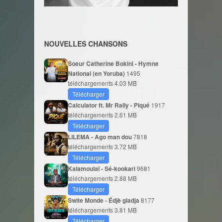
NOUVELLES CHANSONS
Soeur Catherine Bokini - Hymne
National (en Yoruba)
1495
téléchargements
4.03 MB
Télécharger
Calculator ft. Mr Rally - Piqué
1917
téléchargements
2.61 MB
Télécharger
LILEMA - Ago man dou
7818
téléchargements
3.72 MB
Télécharger
Kalamoulaï - Sé-kookari
9681
téléchargements
2.88 MB
Télécharger
Swite Monde - Édjè gladja
8177
téléchargements
3.81 MB
Télécharger