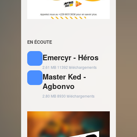
EN ÉCOUTE
Emercyr - Héros
2.61 MB
11392 téléchargements
Master Ked -
Agbonvo
2.80 MB
8930 téléchargements