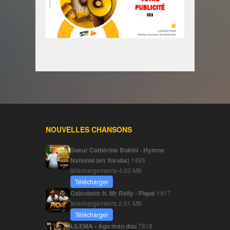
NOUVELLES CHANSONS
Soeur Catherine Bokini - Hymne
National (en Yoruba)
1495
téléchargements
4.03 MB
Télécharger
Calculator ft. Mr Rally - Piqué
1917
téléchargements
2.61 MB
Télécharger
LILEMA - Ago man dou
7818