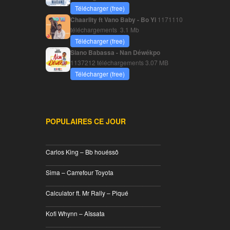
Télécharger (free)
Chaarlity ft Vano Baby - Bo Yi
1171110
téléchargements
3.1 Mb
Télécharger (free)
Siano Babassa - Nan Déwékpo
1137212 téléchargements
3.07 MB
Télécharger (free)
POPULAIRES CE JOUR
________________________________
Carlos King – Bb houéssô
________________________________
Sima – Carrefour Toyota
________________________________
Calculator ft. Mr Rally – Piqué
________________________________
Kofi Whynn – Aïssata
________________________________