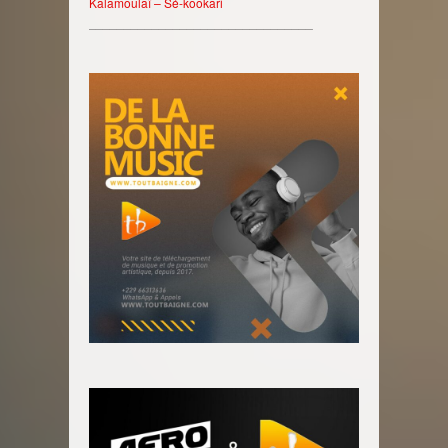
Kalamoulaï – Sé-kookari
________________________________