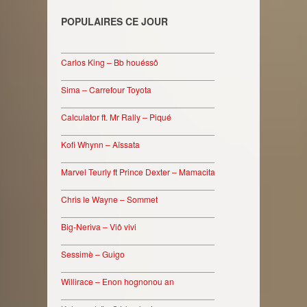
POPULAIRES CE JOUR
________________________________
Carlos King – Bb houéssô
________________________________
Sima – Carrefour Toyota
________________________________
Calculator ft. Mr Rally – Piqué
________________________________
Kofi Whynn – Aïssata
________________________________
Marvel Teurly ft Prince Dexter – Mamacita
________________________________
Chris le Wayne – Sommet
________________________________
Big-Neriva – Viô vivi
________________________________
Sessimè – Guigo
________________________________
Willirace – Enon hognonou an
________________________________