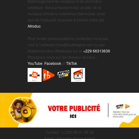
téléchargement de musique et de promotion
artistique. Nous proposons sur ce site, de la
musique africaine notamment béninoise, ainsi
que de l’actualité musicale à travers notre site
Afroduc
.
.
Pour toutes préoccupations, contactez-nous par
mail à l’adresse infos@toutbaigne.com ou par
téléphone et/ou Whatsapp sur le
+229 66313636
.
Rejoignez-nous sur les réseaux sociaux :
YouTube
,
Facebook
et
TikTok
.
Contact : (+229) 66 31 36 36
Email : infos@toutbaigne.com