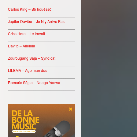
________________________________
Carlos King – Bb houéssô
________________________________
Jupiter Davibe – Je N’y Arrive Pas
________________________________
Criss Hero – Le travail
________________________________
Davito – Alléluia
________________________________
Zourougang Saja – Syndicat
________________________________
LILEMA – Ago man dou
________________________________
Romaric Sêgla – Ndago Yaowa
________________________________