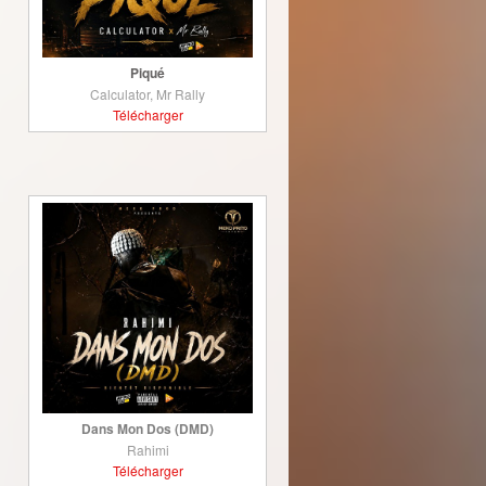
Piqué
Calculator, Mr Rally
Télécharger
Dans Mon Dos (DMD)
Rahimi
Télécharger