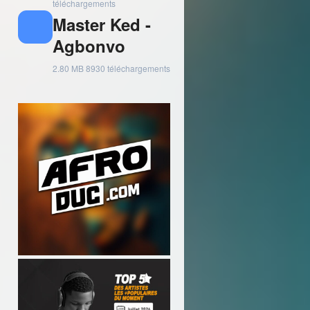
téléchargements
Master Ked -
Agbonvo
2.80 MB
8930 téléchargements