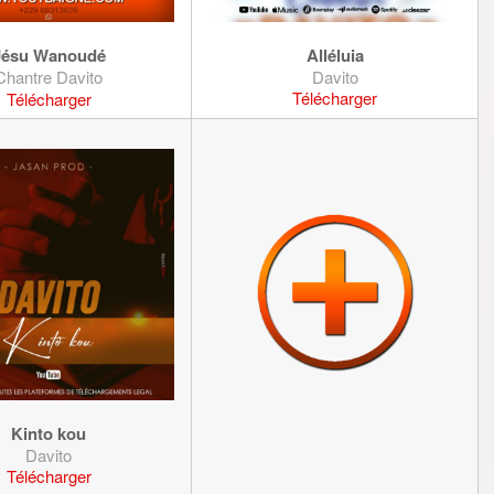
Jésu Wanoudé
Alléluia
Chantre Davito
Davito
Télécharger
Télécharger
Kinto kou
Davito
Télécharger