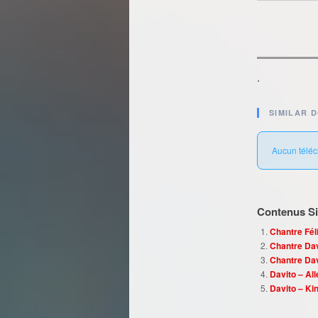
.
SIMILAR 
Aucun téléc
Contenus Sim
Chantre Féli
Chantre Dav
Chantre Da
Davito – All
Davito – Ki