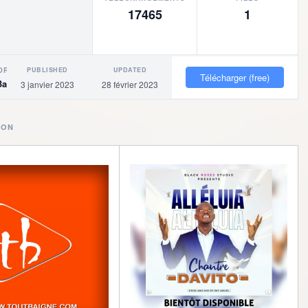
17465
1
PUBLISHED
UPDATED
OR
Télécharger (free)
Baigne
3 janvier 2023
28 février 2023
ION