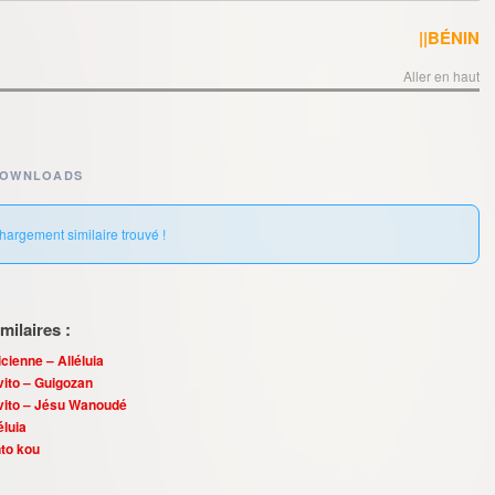
||BÉNIN
Aller en haut
DOWNLOADS
hargement similaire trouvé !
ilaires :
cienne – Alléluia
ito – Guigozan
vito – Jésu Wanoudé
éluia
nto kou