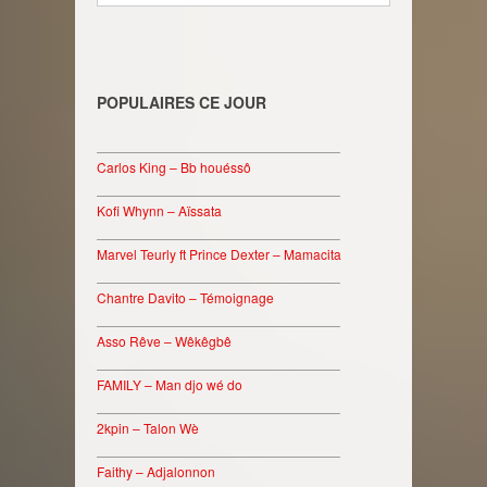
POPULAIRES CE JOUR
________________________________
Carlos King – Bb houéssô
________________________________
Kofi Whynn – Aïssata
________________________________
Marvel Teurly ft Prince Dexter – Mamacita
________________________________
Chantre Davito – Témoignage
________________________________
Asso Rêve – Wêkêgbê
________________________________
FAMILY – Man djo wé do
________________________________
2kpin – Talon Wè
________________________________
Faithy – Adjalonnon