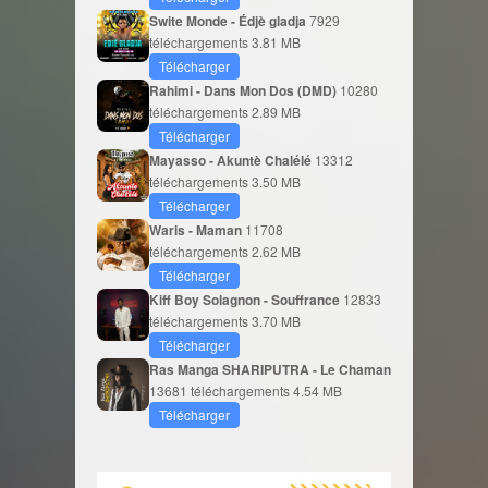
Swite Monde - Édjè gladja
7929
téléchargements
3.81 MB
Télécharger
Rahimi - Dans Mon Dos (DMD)
10280
téléchargements
2.89 MB
Télécharger
Mayasso - Akuntè Chalélé
13312
téléchargements
3.50 MB
Télécharger
Waris - Maman
11708
téléchargements
2.62 MB
Télécharger
Kiff Boy Solagnon - Souffrance
12833
téléchargements
3.70 MB
Télécharger
Ras Manga SHARIPUTRA - Le Chaman
13681 téléchargements
4.54 MB
Télécharger