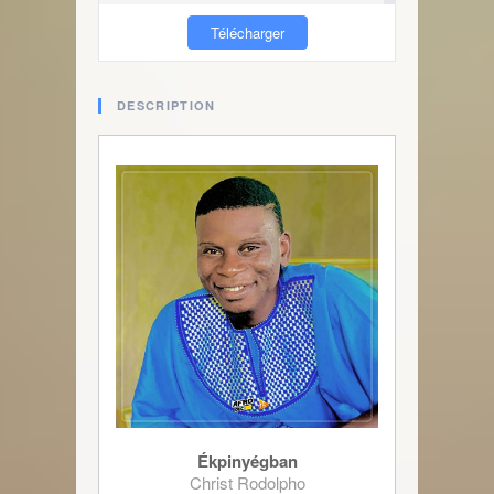
Télécharger
DESCRIPTION
Ékpinyégban
Christ Rodolpho