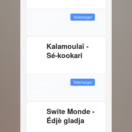
Télécharger
24 juillet 2026
Audio
Kalamoulaï -
Sé-kookari
2.88 MB
9943 Téléchargements
Télécharger
22 juillet 2026
Audio
Swite Monde -
Édjè gladja
3.81 MB
8385 Téléchargements