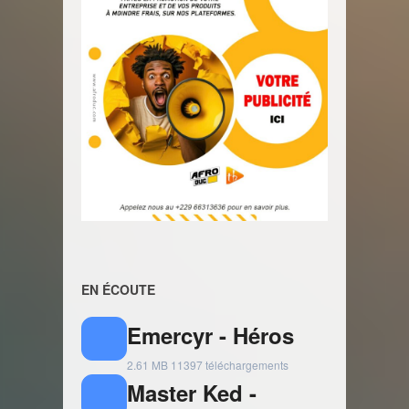
EN ÉCOUTE
Emercyr - Héros
2.61 MB
11397 téléchargements
Master Ked -