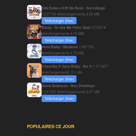
Dibi Dobo x Kiff No Beat - Survoltage
1237740 téléchargements
3.30 MB
Télécharger (free)
Blaaz - Tu Vas Me Faire Quoi
1212278
téléchargements
4.15 MB
Télécharger (free)
Vano Baby - Madame
1187750
téléchargements
3.75 MB
Télécharger (free)
Chaarlity ft Vano Baby - Bo Yi
1171307
téléchargements
3.1 Mb
Télécharger (free)
Siano Babassa - Nan Déwékpo
1137397 téléchargements
3.07 MB
Télécharger (free)
POPULAIRES CE JOUR