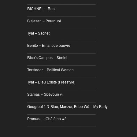
________________________________
RICHNEL – Rose
________________________________
Bisjasan – Pourquoi
________________________________
Tyaf – Sachet
________________________________
Benito – Enfant de pauvre
________________________________
Rico’s Campos – Sènini
________________________________
Torstader – Political Woman
________________________________
Tyaf – Dieu Existe (Freestyle)
________________________________
Stamas – Gbévoun vi
________________________________
Geogrouf ft D-Blue, Manzor, Bobo Wê – My Party
________________________________
Praouda – Gbêtô ho wê
________________________________