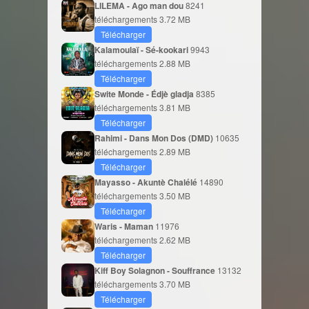
LILEMA - Ago man dou
8241
téléchargements
3.72 MB
Télécharger
Kalamoulaï - Sé-kookari
9943
téléchargements
2.88 MB
Télécharger
Swite Monde - Édjè gladja
8385
téléchargements
3.81 MB
Télécharger
Rahimi - Dans Mon Dos (DMD)
10635
téléchargements
2.89 MB
Télécharger
Mayasso - Akuntè Chalélé
14890
téléchargements
3.50 MB
Télécharger
Waris - Maman
11976
téléchargements
2.62 MB
Télécharger
Kiff Boy Solagnon - Souffrance
13132
téléchargements
3.70 MB
Télécharger