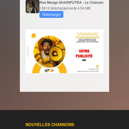
Ras Manga SHARIPUTRA - Le Chaman
13919 téléchargements
4.54 MB
Télécharger
NOUVELLES CHANSONS