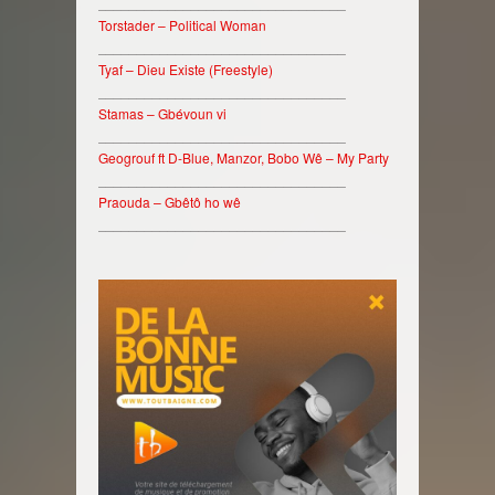
________________________________
Torstader – Political Woman
________________________________
Tyaf – Dieu Existe (Freestyle)
________________________________
Stamas – Gbévoun vi
________________________________
Geogrouf ft D-Blue, Manzor, Bobo Wê – My Party
________________________________
Praouda – Gbêtô ho wê
________________________________