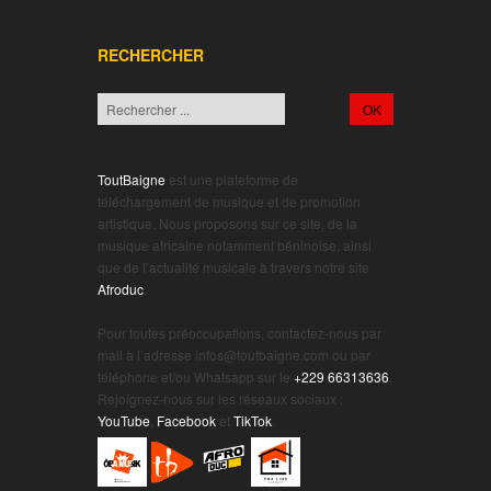
RECHERCHER
ToutBaigne
est une plateforme de
téléchargement de musique et de promotion
artistique. Nous proposons sur ce site, de la
musique africaine notamment béninoise, ainsi
que de l’actualité musicale à travers notre site
Afroduc
.
.
Pour toutes préoccupations, contactez-nous par
mail à l’adresse infos@toutbaigne.com ou par
téléphone et/ou Whatsapp sur le
+229 66313636
.
Rejoignez-nous sur les réseaux sociaux :
YouTube
,
Facebook
et
TikTok
.