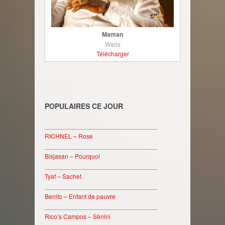
Maman
Waris
Télécharger
POPULAIRES CE JOUR
________________________________
RICHNEL – Rose
________________________________
Bisjasan – Pourquoi
________________________________
Tyaf – Sachet
________________________________
Benito – Enfant de pauvre
________________________________
Rico’s Campos – Sènini