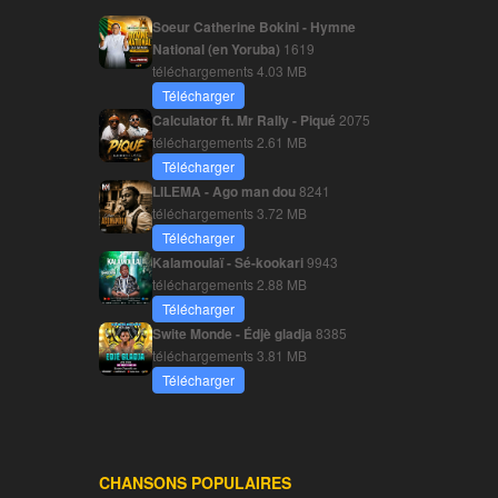
Soeur Catherine Bokini - Hymne
National (en Yoruba)
1619
téléchargements
4.03 MB
Télécharger
Calculator ft. Mr Rally - Piqué
2075
téléchargements
2.61 MB
Télécharger
LILEMA - Ago man dou
8241
téléchargements
3.72 MB
Télécharger
Kalamoulaï - Sé-kookari
9943
téléchargements
2.88 MB
Télécharger
Swite Monde - Édjè gladja
8385
téléchargements
3.81 MB
Télécharger
CHANSONS POPULAIRES