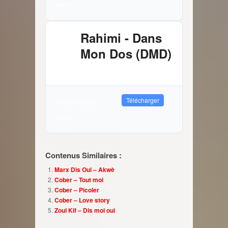
Audio
Rahimi - Dans
Mon Dos (DMD)
2.89 MB
9846 Téléchargements
Télécharger
17 juillet 2026
Audio
Contenus Similaires :
Marx Dis Oui – Akwè
Cober – Tout moi
Cober – Picoler
Cober – Love story
Zoul Kif – Dis moi oui