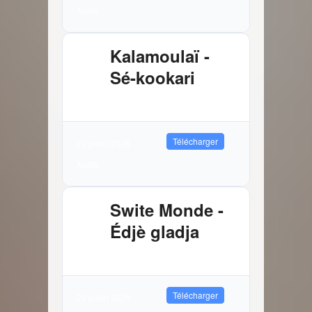
Audio
Kalamoulaï -
Sé-kookari
2.88 MB
8700 Téléchargements
Télécharger
22 juillet 2026
Audio
Swite Monde -
Édjè gladja
3.81 MB
7353 Téléchargements
Télécharger
22 juillet 2026