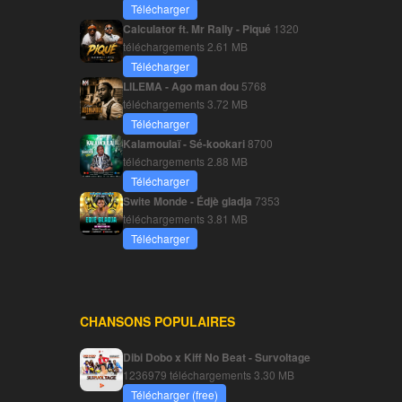
Télécharger
Calculator ft. Mr Rally - Piqué
1320
téléchargements
2.61 MB
Télécharger
LILEMA - Ago man dou
5768
téléchargements
3.72 MB
Télécharger
Kalamoulaï - Sé-kookari
8700
téléchargements
2.88 MB
Télécharger
Swite Monde - Édjè gladja
7353
téléchargements
3.81 MB
Télécharger
CHANSONS POPULAIRES
Dibi Dobo x Kiff No Beat - Survoltage
1236979 téléchargements
3.30 MB
Télécharger (free)