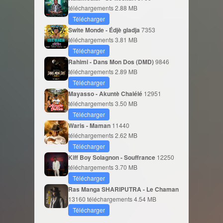
téléchargements
2.88 MB
Télécharger
Swite Monde - Édjè gladja
7353
téléchargements
3.81 MB
Télécharger
Rahimi - Dans Mon Dos (DMD)
9846
téléchargements
2.89 MB
Télécharger
Mayasso - Akuntè Chalélé
12951
téléchargements
3.50 MB
Télécharger
Waris - Maman
11440
téléchargements
2.62 MB
Télécharger
Kiff Boy Solagnon - Souffrance
12250
téléchargements
3.70 MB
Télécharger
Ras Manga SHARIPUTRA - Le Chaman
13160 téléchargements
4.54 MB
Télécharger