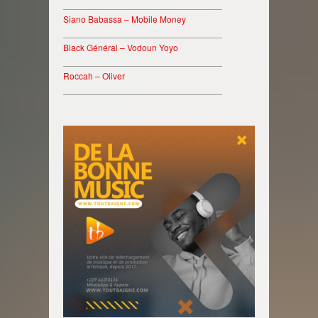
________________________________
Siano Babassa – Mobile Money
________________________________
Black Général – Vodoun Yoyo
________________________________
Roccah – Oliver
________________________________