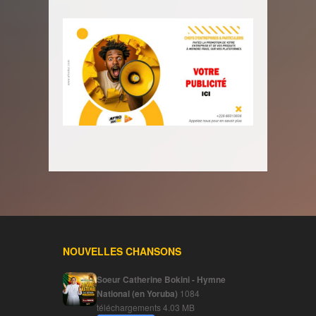
NOUVELLES CHANSONS
Soeur Catherine Bokini - Hymne
National (en Yoruba)
1084
téléchargements
4.03 MB