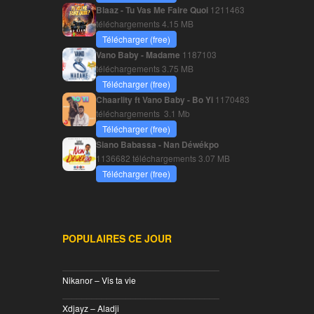
Blaaz - Tu Vas Me Faire Quoi
1211463
téléchargements
4.15 MB
Télécharger (free)
Vano Baby - Madame
1187103
téléchargements
3.75 MB
Télécharger (free)
Chaarlity ft Vano Baby - Bo Yi
1170483
téléchargements
3.1 Mb
Télécharger (free)
Siano Babassa - Nan Déwékpo
1136682 téléchargements
3.07 MB
Télécharger (free)
POPULAIRES CE JOUR
________________________________
Nikanor – Vis ta vie
________________________________
Xdjayz – Aladji