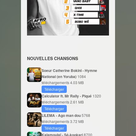
NOUVELLES CHANSONS
Soeur Catherine Bokini - Hymne
National (en Yoruba)
1084
téléchargements
4.03 MB
Télécharger
Calculator ft. Mr Rally - Piqué
1320
téléchargements
2.61 MB
Télécharger
LILEMA - Ago man dou
5768
téléchargements
3.72 MB
Télécharger
Kalamoulaï - Sé-kookari
8700