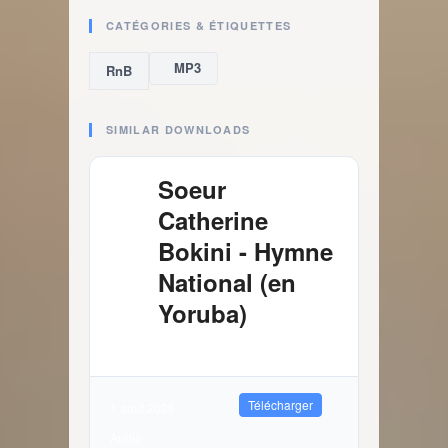
CATÉGORIES & ÉTIQUETTES
MP3
RnB
SIMILAR DOWNLOADS
Soeur
Catherine
Bokini - Hymne
National (en
Yoruba)
4.03 MB
1084 Téléchargements
Télécharger
1 août 2026
Audio