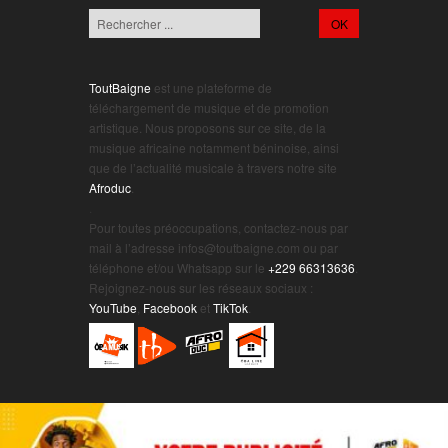
ToutBaigne
est une plateforme de
téléchargement de musique et de promotion
artistique. Nous proposons sur ce site, de la
musique africaine notamment béninoise, ainsi
que de l’actualité musicale à travers notre site
Afroduc
.
.
Pour toutes préoccupations, contactez-nous par
mail à l’adresse infos@toutbaigne.com ou par
téléphone et/ou Whatsapp sur le
+229 66313636
.
Rejoignez-nous sur les réseaux sociaux :
YouTube
,
Facebook
et
TikTok
.