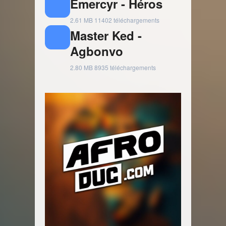
Emercyr - Héros
2.61 MB
11402 téléchargements
Master Ked -
Agbonvo
2.80 MB
8935 téléchargements