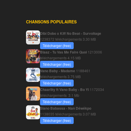
CHANSONS POPULAIRES
Dibi Dobo x Kiff No Beat - Survoltage
1238372 téléchargements
3.30 MB
Télécharger (free)
Blaaz - Tu Vas Me Faire Quoi
1213006
téléchargements
4.15 MB
Télécharger (free)
Vano Baby - Madame
1188461
téléchargements
3.75 MB
Télécharger (free)
Chaarlity ft Vano Baby - Bo Yi
1172034
téléchargements
3.1 Mb
Télécharger (free)
Siano Babassa - Nan Déwékpo
1138035 téléchargements
3.07 MB
Télécharger (free)