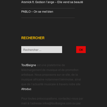
Arsmick ft. Godson l’ange – Elle vend sa beauté
________________________________
PABLO – On se met bien
________________________________
RECHERCHER
ToutBaigne
est une plateforme de
téléchargement de musique et de promotion
artistique. Nous proposons sur ce site, de la
musique africaine notamment béninoise, ainsi
que de l’actualité musicale à travers notre site
Afroduc
.
.
Pour toutes préoccupations, contactez-nous par
mail à l’adresse infos@toutbaigne.com ou par