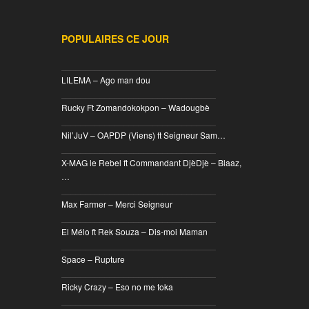
POPULAIRES CE JOUR
________________________________
LILEMA – Ago man dou
________________________________
Rucky Ft Zomandokokpon – Wadougbè
________________________________
Nil’JuV – OAPDP (Viens) ft Seigneur Sam…
________________________________
X-MAG le Rebel ft Commandant DjèDjè – Blaaz,
…
________________________________
Max Farmer – Merci Seigneur
________________________________
El Mélo ft Rek Souza – Dis-moi Maman
________________________________
Space – Rupture
________________________________
Ricky Crazy – Eso no me toka
________________________________