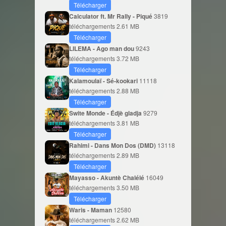
Télécharger
Calculator ft. Mr Rally - Piqué
3819
téléchargements
2.61 MB
Télécharger
LILEMA - Ago man dou
9243
téléchargements
3.72 MB
Télécharger
Kalamoulaï - Sé-kookari
11118
téléchargements
2.88 MB
Télécharger
Swite Monde - Édjè gladja
9279
téléchargements
3.81 MB
Télécharger
Rahimi - Dans Mon Dos (DMD)
13118
téléchargements
2.89 MB
Télécharger
Mayasso - Akuntè Chalélé
16049
téléchargements
3.50 MB
Télécharger
Waris - Maman
12580
téléchargements
2.62 MB