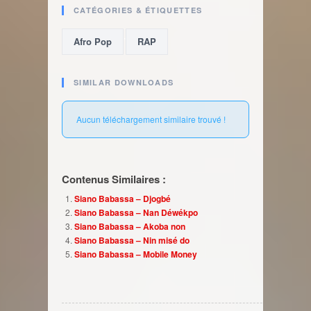
CATÉGORIES & ÉTIQUETTES
,
Afro Pop
RAP
SIMILAR DOWNLOADS
Aucun téléchargement similaire trouvé !
Contenus Similaires :
Siano Babassa – Djogbé
Siano Babassa – Nan Déwékpo
Siano Babassa – Akoba non
Siano Babassa – Nin misé do
Siano Babassa – Mobile Money