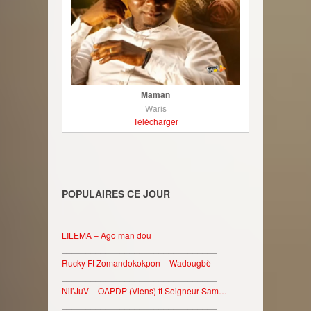
Maman
Waris
Télécharger
POPULAIRES CE JOUR
________________________________
LILEMA – Ago man dou
________________________________
Rucky Ft Zomandokokpon – Wadougbè
________________________________
Nil’JuV – OAPDP (Viens) ft Seigneur Sam…
________________________________