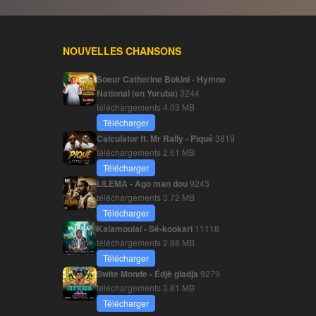
NOUVELLES CHANSONS
Soeur Catherine Bokini - Hymne
National (en Yoruba)
3244
téléchargements
4.03 MB
Télécharger
Calculator ft. Mr Rally - Piqué
3819
téléchargements
2.61 MB
Télécharger
LILEMA - Ago man dou
9243
téléchargements
3.72 MB
Télécharger
Kalamoulaï - Sé-kookari
11118
téléchargements
2.88 MB
Télécharger
Swite Monde - Édjè gladja
9279
téléchargements
3.81 MB
Télécharger