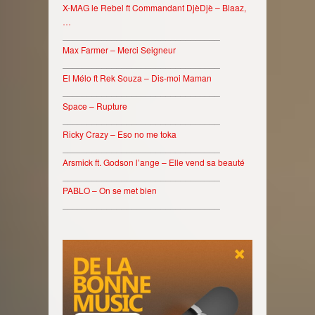
X-MAG le Rebel ft Commandant DjèDjè – Blaaz,
…
________________________________
Max Farmer – Merci Seigneur
________________________________
El Mélo ft Rek Souza – Dis-moi Maman
________________________________
Space – Rupture
________________________________
Ricky Crazy – Eso no me toka
________________________________
Arsmick ft. Godson l’ange – Elle vend sa beauté
________________________________
PABLO – On se met bien
________________________________