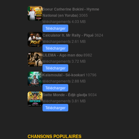
Soeur Catherine Bokini - Hymne
National (en Yoruba)
3065
téléchargements
4.03 MB
Télécharger
Calculator ft. Mr Rally - Piqué
3624
téléchargements
2.61 MB
Télécharger
LILEMA - Ago man dou
8982
téléchargements
3.72 MB
Télécharger
Kalamoulaï - Sé-kookari
10796
téléchargements
2.88 MB
Télécharger
Swite Monde - Édjè gladja
9034
téléchargements
3.81 MB
Télécharger
CHANSONS POPULAIRES