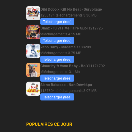
Dibi Dobo x Kiff No Beat - Survoltage
1238174 téléchargements
3.30 MB
Télécharger (free)
Blaaz - Tu Vas Me Faire Quoi
1212725
téléchargements
4.15 MB
Télécharger (free)
Vano Baby - Madame
1188209
téléchargements
3.75 MB
Télécharger (free)
Chaarlity ft Vano Baby - Bo Yi
1171792
téléchargements
3.1 Mb
Télécharger (free)
Siano Babassa - Nan Déwékpo
1137804 téléchargements
3.07 MB
Télécharger (free)
POPULAIRES CE JOUR