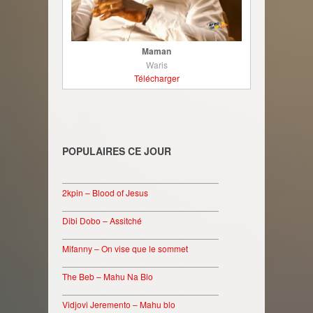
Maman
Waris
Télécharger
POPULAIRES CE JOUR
________________________________
2kpin – Blood of Jesus
________________________________
Dibi Dobo – Assitché
________________________________
Mifanny – On vise que le sommet
________________________________
The Beb – Mahu Na Blo
________________________________
Vidjovi Jeremento – Mahu blo