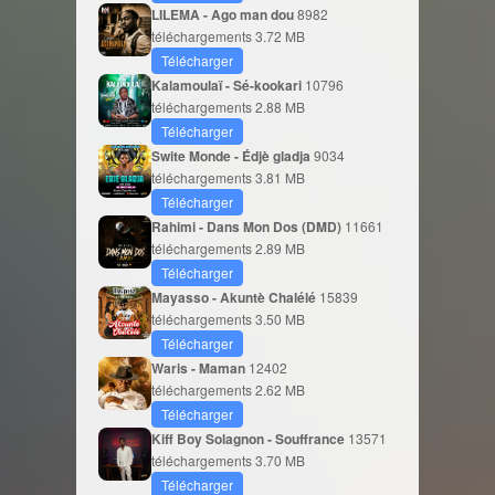
LILEMA - Ago man dou
8982
téléchargements
3.72 MB
Télécharger
Kalamoulaï - Sé-kookari
10796
téléchargements
2.88 MB
Télécharger
Swite Monde - Édjè gladja
9034
téléchargements
3.81 MB
Télécharger
Rahimi - Dans Mon Dos (DMD)
11661
téléchargements
2.89 MB
Télécharger
Mayasso - Akuntè Chalélé
15839
téléchargements
3.50 MB
Télécharger
Waris - Maman
12402
téléchargements
2.62 MB
Télécharger
Kiff Boy Solagnon - Souffrance
13571
téléchargements
3.70 MB
Télécharger