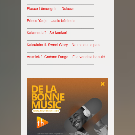
________________________________
Elasco Lômongnin – Dokoun
________________________________
Prince Yadjo – Juste béninois
________________________________
Kalamoulaï – Sé-kookari
________________________________
Kalculator ft. Sweet Glory – Ne me quitte pas
________________________________
Arsmick ft. Godson l’ange – Elle vend sa beauté
________________________________