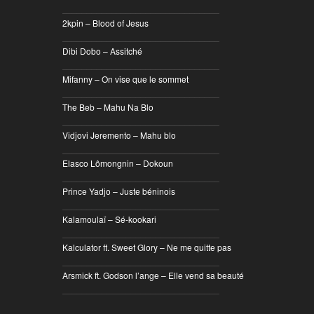
________________________________
2kpin – Blood of Jesus
________________________________
Dibi Dobo – Assitché
________________________________
Mifanny – On vise que le sommet
________________________________
The Beb – Mahu Na Blo
________________________________
Vidjovi Jeremento – Mahu blo
________________________________
Elasco Lômongnin – Dokoun
________________________________
Prince Yadjo – Juste béninois
________________________________
Kalamoulaï – Sé-kookari
________________________________
Kalculator ft. Sweet Glory – Ne me quitte pas
________________________________
Arsmick ft. Godson l’ange – Elle vend sa beauté
________________________________