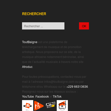
RECHERCHER
ToutBaigne
est une plateforme de
téléchargement de musique et de promotion
artistique. Nous proposons sur ce site, de la
musique africaine notamment béninoise, ainsi
que de l’actualité musicale à travers notre site
Afroduc
.
.
Pour toutes préoccupations, contactez-nous par
mail à l’adresse infos@toutbaigne.com ou par
téléphone et/ou Whatsapp sur le
+229 66313636
.
Rejoignez-nous sur les réseaux sociaux :
YouTube
,
Facebook
et
TikTok
.