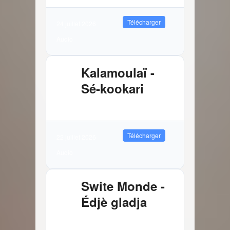
Télécharger
24 juillet 2026
Audio
Kalamoulaï -
Sé-kookari
2.88 MB
10796 Téléchargements
Télécharger
22 juillet 2026
Audio
Swite Monde -
Édjè gladja
3.81 MB
9034 Téléchargements