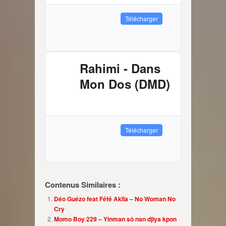
Télécharger
22 juillet 2026
Audio
Rahimi - Dans
Mon Dos (DMD)
2.89 MB
11661 Téléchargements
Télécharger
17 juillet 2026
Audio
Contenus Similaires :
Déo Guézo feat Féfé Akïla – No Woman No
Cry
Momo Boy 229 – Yinman sô nan djiya kpon