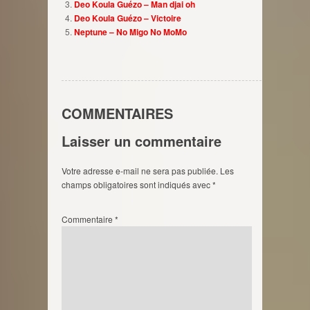
Deo Koula Guézo – Man djai oh
Deo Koula Guézo – Victoire
Neptune – No Migo No MoMo
COMMENTAIRES
Laisser un commentaire
Votre adresse e-mail ne sera pas publiée.
Les
champs obligatoires sont indiqués avec
*
Commentaire
*