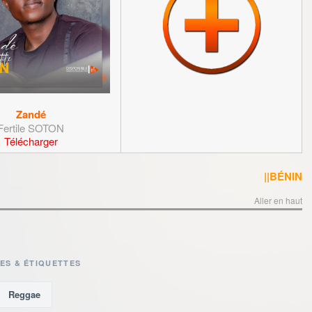
Zandé
Fertile SOTON
Télécharger
||BÉNIN
Aller en haut
ES & ÉTIQUETTES
Reggae