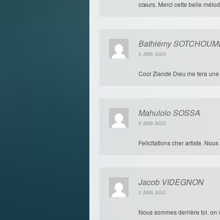
cœurs. Merci cette belle mélod
Bathlémy SOTCHOUM
3 ANS AGO
Cool Ziandé Dieu me fera une
Mahulolo SOSSA
3 ANS AGO
Felicitations cher artiste. Nou
Jacob VIDEGNON
3 ANS AGO
Nous sommes derrière toi. on 