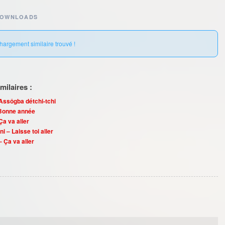
DOWNLOADS
hargement similaire trouvé !
ilaires :
ssôgba détchi-tchi
 Bonne année
a va aller
i – Laisse toi aller
 Ça va aller