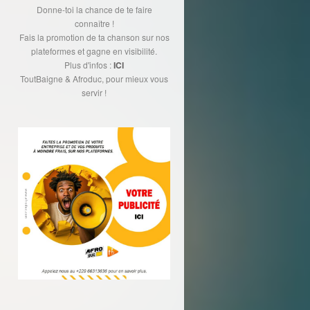
Donne-toi la chance de te faire
connaître !
Fais la promotion de ta chanson sur nos
plateformes et gagne en visibilité.
Plus d'infos :
ICI
ToutBaigne & Afroduc, pour mieux vous
servir !