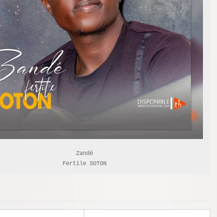
Zandé

Fertile SOTON