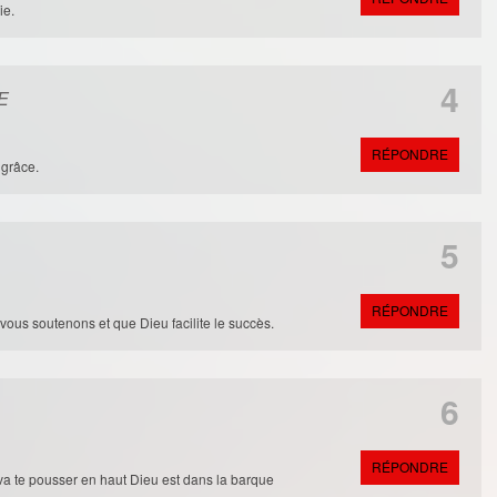
ie.
4
E
RÉPONDRE
 grâce.
5
RÉPONDRE
s vous soutenons et que Dieu facilite le succès.
6
RÉPONDRE
va te pousser en haut Dieu est dans la barque