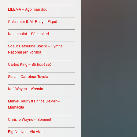
________________________________
LILEMA – Ago man dou
________________________________
Calculator ft. Mr Rally – Piqué
________________________________
Kalamoulaï – Sé-kookari
________________________________
Soeur Catherine Bokini – Hymne
National (en Yoruba)
________________________________
Carlos King – Bb houéssô
________________________________
Sima – Carrefour Toyota
________________________________
Kofi Whynn – Aïssata
________________________________
Marvel Teurly ft Prince Dexter –
Mamacita
________________________________
Chris le Wayne – Sommet
________________________________
Big-Neriva – Viô vivi