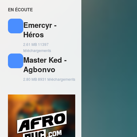
EN ÉCOUTE
Emercyr -
Héros
2.61 MB
11397
téléchargements
Master Ked -
Agbonvo
2.80 MB
8931 téléchargements