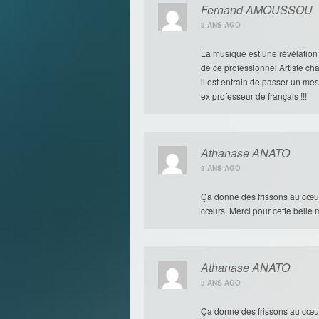
Fernand AMOUSSOU
3 ANS AGO
La musique est une révélation 
de ce professionnel Artiste c
il est entrain de passer un me
ex professeur de français !!!
Athanase ANATO
3 ANS AGO
Ça donne des frissons au cœur.
cœurs. Merci pour cette belle 
Athanase ANATO
3 ANS AGO
Ça donne des frissons au cœur.