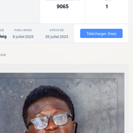
9065
1
PUBLISHED
UPDATED
OR
Télécharger (free)
Baigne
8 juillet 2023
26 juillet 2023
ION