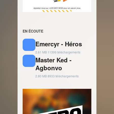
EN ÉCOUTE
Emercyr - Héros
2.61 MB
11399 téléchargements
Master Ked -
Agbonvo
2.80 MB
8933 téléchargements