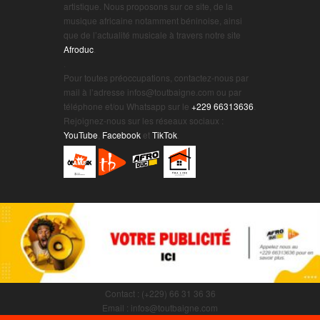
artistique. Nous proposons sur ce site, de la
musique africaine notamment béninoise, ainsi
que de l’actualité musicale à travers notre site
Afroduc
.
.
Pour toutes préoccupations, contactez-nous par
mail à l’adresse infos@toutbaigne.com ou par
téléphone et/ou Whatsapp sur le
+229 66313636
.
Rejoignez-nous sur les réseaux sociaux :
YouTube
,
Facebook
et
TikTok
.
Contact : (+229) 66 31 36 36
Email : infos@toutbaigne.com