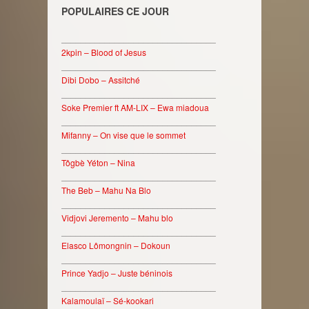
POPULAIRES CE JOUR
________________________________
2kpin – Blood of Jesus
________________________________
Dibi Dobo – Assitché
________________________________
Soke Premier ft AM-LIX – Ewa miadoua
________________________________
Mifanny – On vise que le sommet
________________________________
Tôgbè Yéton – Nina
________________________________
The Beb – Mahu Na Blo
________________________________
Vidjovi Jeremento – Mahu blo
________________________________
Elasco Lômongnin – Dokoun
________________________________
Prince Yadjo – Juste béninois
________________________________
Kalamoulaï – Sé-kookari