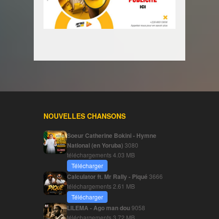
NOUVELLES CHANSONS
Soeur Catherine Bokini - Hymne
National (en Yoruba)
3080
téléchargements
4.03 MB
Télécharger
Calculator ft. Mr Rally - Piqué
3666
téléchargements
2.61 MB
Télécharger
LILEMA - Ago man dou
9058
téléchargements
3.72 MB