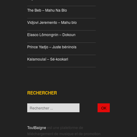
________________________________
The Beb – Mahu Na Blo
________________________________
Vidjovi Jeremento – Mahu blo
________________________________
Elasco Lômongnin – Dokoun
________________________________
Prince Yadjo – Juste béninois
________________________________
Kalamoulaï – Sé-kookari
________________________________
RECHERCHER
ToutBaigne
est une plateforme de
téléchargement de musique et de promotion