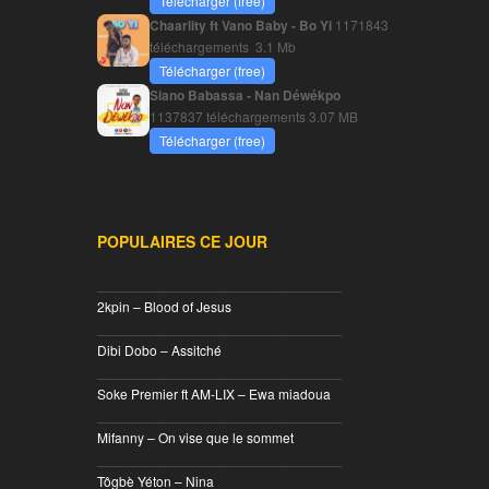
Télécharger (free)
Chaarlity ft Vano Baby - Bo Yi
1171843
téléchargements
3.1 Mb
Télécharger (free)
Siano Babassa - Nan Déwékpo
1137837 téléchargements
3.07 MB
Télécharger (free)
POPULAIRES CE JOUR
________________________________
2kpin – Blood of Jesus
________________________________
Dibi Dobo – Assitché
________________________________
Soke Premier ft AM-LIX – Ewa miadoua
________________________________
Mifanny – On vise que le sommet
________________________________
Tôgbè Yéton – Nina