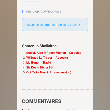
SIMILAR DOWNLOADS
Aucun téléchargement similaire trouvé !
Contenus Similaires :
Sodick Alao ft Roger Mignon – On colos
Willirace Le Trésor – Assouka
Mc Benor – Badjé
Sir Kev – Bb na Bb
Orè Taji – Merci (Promo version)
COMMENTAIRES