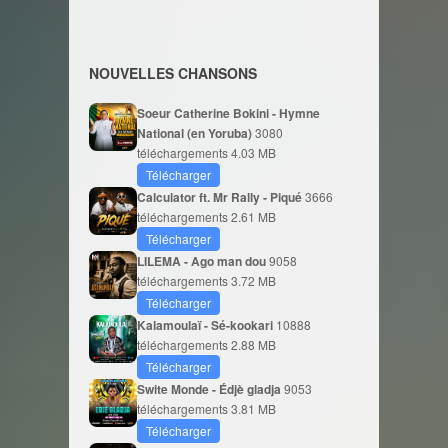
NOUVELLES CHANSONS
Soeur Catherine Bokini - Hymne
National (en Yoruba)
3080
téléchargements
4.03 MB
Télécharger
Calculator ft. Mr Rally - Piqué
3666
téléchargements
2.61 MB
Télécharger
LILEMA - Ago man dou
9058
téléchargements
3.72 MB
Télécharger
Kalamoulaï - Sé-kookari
10888
téléchargements
2.88 MB
Télécharger
Swite Monde - Édjè gladja
9053
téléchargements
3.81 MB
Télécharger