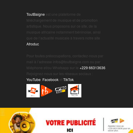
ToutBaigne
est une plateforme de
téléchargement de musique et de promotion
artistique. Nous proposons sur ce site, de la
musique africaine notamment béninoise, ainsi
que de l’actualité musicale à travers notre site
Afroduc
.
.
Pour toutes préoccupations, contactez-nous par
mail à l’adresse infos@toutbaigne.com ou par
téléphone et/ou Whatsapp sur le
+229 66313636
.
Rejoignez-nous sur les réseaux sociaux :
YouTube
,
Facebook
et
TikTok
.