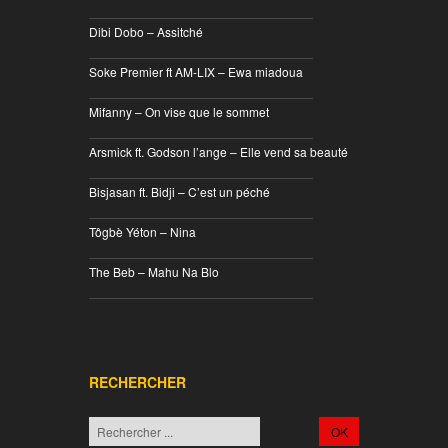
________________________________
Dibi Dobo – Assitché
________________________________
Soke Premier ft AM-LIX – Ewa miadoua
________________________________
Mifanny – On vise que le sommet
________________________________
Arsmick ft. Godson l’ange – Elle vend sa beauté
________________________________
Bisjasan ft. Bidji – C’est un péché
________________________________
Tôgbè Yéton – Nina
________________________________
The Beb – Mahu Na Blo
________________________________
RECHERCHER