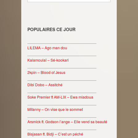
POPULAIRES CE JOUR
________________________________
LILEMA – Ago man dou
________________________________
Kalamoulaï – Sé-kookari
________________________________
2kpin – Blood of Jesus
________________________________
Dibi Dobo – Assitché
________________________________
Soke Premier ft AM-LIX – Ewa miadoua
________________________________
Mifanny – On vise que le sommet
________________________________
Arsmick ft. Godson l’ange – Elle vend sa beauté
________________________________
Bisjasan ft. Bidji – C’est un péché