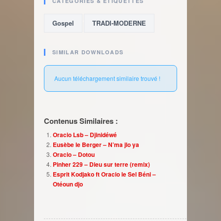
CATÉGORIES & ÉTIQUETTES
,
Gospel
TRADI-MODERNE
SIMILAR DOWNLOADS
Aucun téléchargement similaire trouvé !
Contenus Similaires :
Oracio Lsb – Djinidéwé
Eusèbe le Berger – N’ma jlo ya
Oracio – Dotou
Pinher 229 – Dieu sur terre (remix)
Esprit Kodjako ft Oracio le Sel Béni –
Otéoun djo