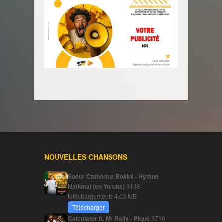
NOUVELLES CHANSONS
Soeur Catherine Bokini - Hymne
National (en Yoruba)
3138
téléchargements
4.03 MB
Télécharger
Calculator ft. Mr Rally - Piqué
3716