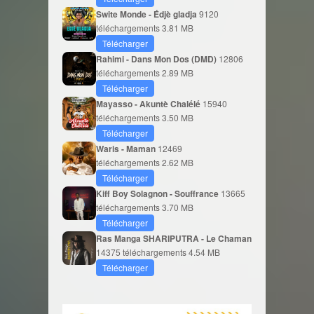
Swite Monde - Édjè gladja
9120
téléchargements
3.81 MB
Télécharger
Rahimi - Dans Mon Dos (DMD)
12806
téléchargements
2.89 MB
Télécharger
Mayasso - Akuntè Chalélé
15940
téléchargements
3.50 MB
Télécharger
Waris - Maman
12469
téléchargements
2.62 MB
Télécharger
Kiff Boy Solagnon - Souffrance
13665
téléchargements
3.70 MB
Télécharger
Ras Manga SHARIPUTRA - Le Chaman
14375 téléchargements
4.54 MB
Télécharger