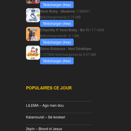
Télécharger (free)
Vano Baby - Madame
1188301
téléchargements
3.75 MB
Télécharger (free)
Chaarlity ft Vano Baby - Bo Yi
1171908
téléchargements
3.1 Mb
Télécharger (free)
Siano Babassa - Nan Déwékpo
1137896 téléchargements
3.07 MB
Télécharger (free)
POPULAIRES CE JOUR
________________________________
LILEMA – Ago man dou
________________________________
Kalamoulaï – Sé-kookari
________________________________
2kpin – Blood of Jesus