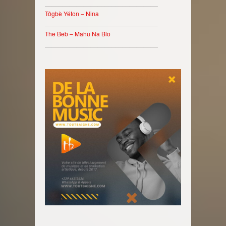
________________________________
Tôgbè Yéton – Nina
________________________________
The Beb – Mahu Na Blo
________________________________