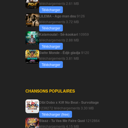
téléchargements
2.61 MB
Télécharger
LILEMA - Ago man dou
9126
téléchargements
3.72 MB
Télécharger
Kalamoulaï - Sé-kookari
10959
téléchargements
2.88 MB
Télécharger
Swite Monde - Édjè gladja
9120
téléchargements
3.81 MB
Télécharger
CHANSONS POPULAIRES
Dibi Dobo x Kiff No Beat - Survoltage
1238272 téléchargements
3.30 MB
Télécharger (free)
Blaaz - Tu Vas Me Faire Quoi
1212864
téléchargements
4.15 MB