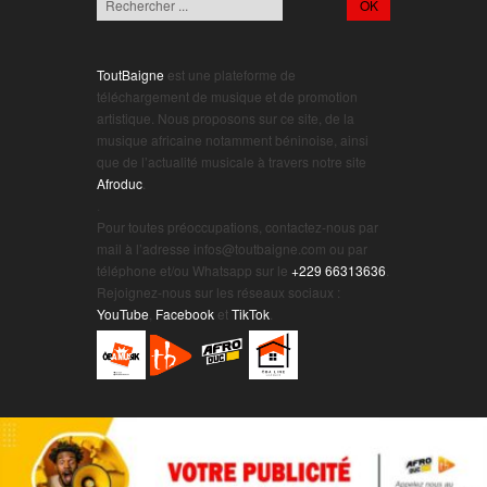
ToutBaigne
est une plateforme de
téléchargement de musique et de promotion
artistique. Nous proposons sur ce site, de la
musique africaine notamment béninoise, ainsi
que de l’actualité musicale à travers notre site
Afroduc
.
.
Pour toutes préoccupations, contactez-nous par
mail à l’adresse infos@toutbaigne.com ou par
téléphone et/ou Whatsapp sur le
+229 66313636
.
Rejoignez-nous sur les réseaux sociaux :
YouTube
,
Facebook
et
TikTok
.