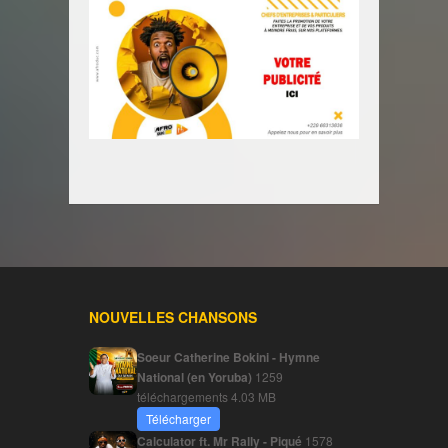
NOUVELLES CHANSONS
Soeur Catherine Bokini - Hymne
National (en Yoruba)
1259
téléchargements
4.03 MB
Télécharger
Calculator ft. Mr Rally - Piqué
1578