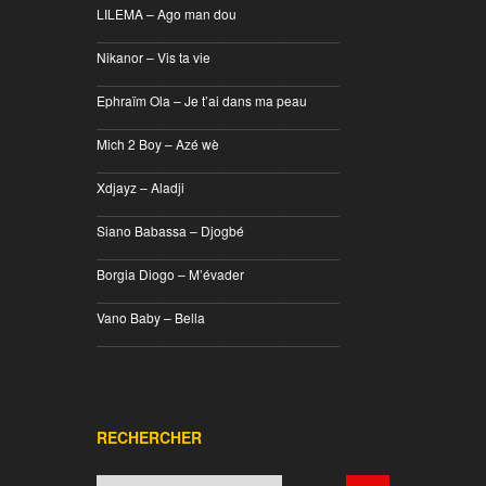
LILEMA – Ago man dou
________________________________
Nikanor – Vis ta vie
________________________________
Ephraïm Ola – Je t’ai dans ma peau
________________________________
Mich 2 Boy – Azé wè
________________________________
Xdjayz – Aladji
________________________________
Siano Babassa – Djogbé
________________________________
Borgia Diogo – M’évader
________________________________
Vano Baby – Bella
________________________________
RECHERCHER