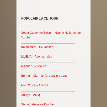
POPULAIRES CE JOUR
________________________________
Soeur Catherine Bokini – Hymne National (en
Yoruba)
________________________________
Kalamoulaï – Sé-kookari
________________________________
LILEMA – Ago man dou
________________________________
Nikanor – Vis ta vie
________________________________
Ephraïm Ola – Je t’ai dans ma peau
________________________________
Mich 2 Boy – Azé wè
________________________________
Xdjayz – Aladji
________________________________
Siano Babassa – Djogbé