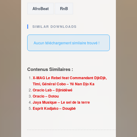
,
AfroBeat
RnB
SIMILAR DOWNLOADS
Aucun téléchargement similaire trouvé !
Contenus Similaires :
X-MAG Le Rebel feat Commandant DjèDjè,
Timi, Général Cobo – Yé Nan Djo Ka
Oracio Lsb – Djinidéwé
Oracio – Dotou
Jaya Musique – Le sel de la terre
Esprit Kodjako – Dougbè