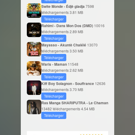
Swite Monde - Édjè gladja
7598
téléchargements
3.81 MB
Télécharger
Rahimi - Dans Mon Dos (DMD)
10016
téléchargements
2.89 MB
Télécharger
Mayasso - Akuntè Chalélé
13070
téléchargements
3.50 MB
Télécharger
Waris - Maman
11548
téléchargements
2.62 MB
Télécharger
Kiff Boy Solagnon - Souffrance
12636
téléchargements
3.70 MB
Télécharger
Ras Manga SHARIPUTRA - Le Chaman
13482 téléchargements
4.54 MB
Télécharger