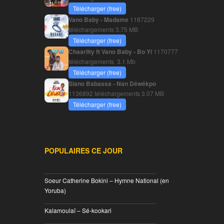
Télécharger (free)
Vano Baby - Madame
1187229
téléchargements
3.75 MB
Télécharger (free)
Chaarlity ft Vano Baby - Bo Yi
1170777
téléchargements
3.1 Mb
Télécharger (free)
Siano Babassa - Nan Déwékpo
1136892 téléchargements
3.07 MB
Télécharger (free)
POPULAIRES CE JOUR
________________________________
Soeur Catherine Bokini – Hymne National (en
Yoruba)
________________________________
Kalamoulaï – Sé-kookari
________________________________