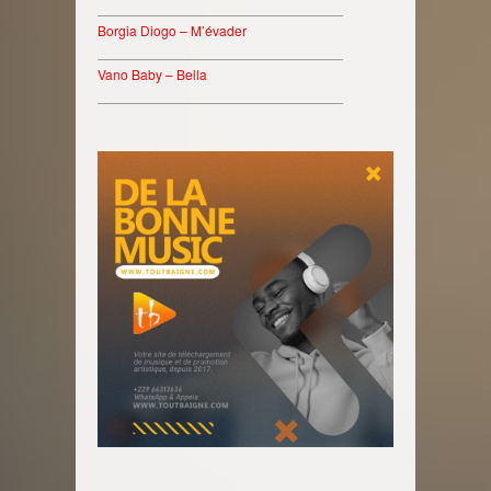
________________________________
Borgia Diogo – M’évader
________________________________
Vano Baby – Bella
________________________________