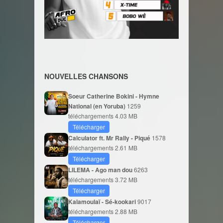
NOUVELLES CHANSONS
Soeur Catherine Bokini - Hymne
National (en Yoruba)
1259
téléchargements
4.03 MB
Télécharger
Calculator ft. Mr Rally - Piqué
1578
téléchargements
2.61 MB
Télécharger
LILEMA - Ago man dou
6263
téléchargements
3.72 MB
Télécharger
Kalamoulaï - Sé-kookari
9017
téléchargements
2.88 MB
Télécharger