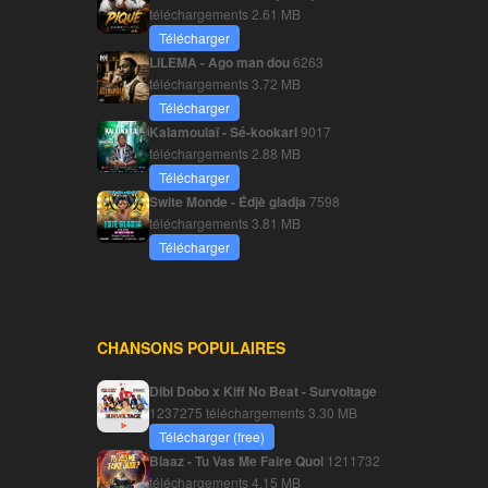
téléchargements
2.61 MB
Télécharger
LILEMA - Ago man dou
6263
téléchargements
3.72 MB
Télécharger
Kalamoulaï - Sé-kookari
9017
téléchargements
2.88 MB
Télécharger
Swite Monde - Édjè gladja
7598
téléchargements
3.81 MB
Télécharger
CHANSONS POPULAIRES
Dibi Dobo x Kiff No Beat - Survoltage
1237275 téléchargements
3.30 MB
Télécharger (free)
Blaaz - Tu Vas Me Faire Quoi
1211732
téléchargements
4.15 MB