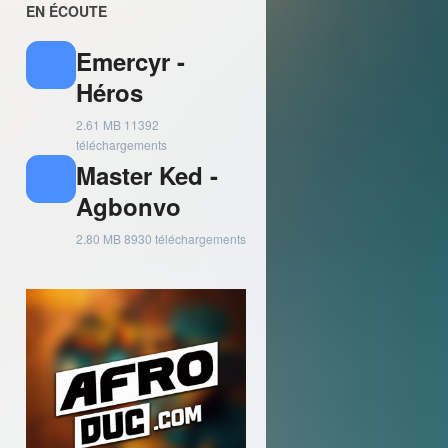
EN ÉCOUTE
Emercyr -
Héros
2.61 MB
11392
téléchargements
Master Ked -
Agbonvo
2.80 MB
8930 téléchargements