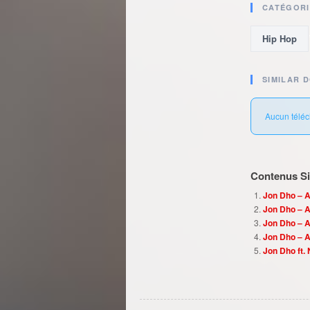
CATÉGORI
Hip Hop
SIMILAR 
Aucun téléc
Contenus Sim
Jon Dho – A
Jon Dho –
Jon Dho – A
Jon Dho – 
Jon Dho ft