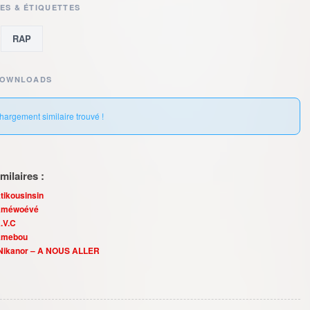
ES & ÉTIQUETTES
,
RAP
DOWNLOADS
hargement similaire trouvé !
ilaires :
tikousinsin
 Améwoévé
.V.C
Amebou
. Nikanor – A NOUS ALLER