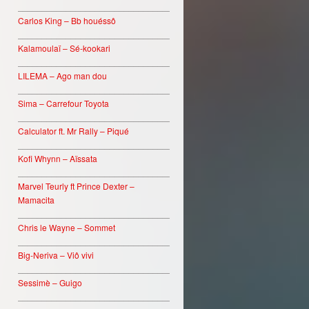
________________________________
Carlos King – Bb houéssô
________________________________
Kalamoulaï – Sé-kookari
________________________________
LILEMA – Ago man dou
________________________________
Sima – Carrefour Toyota
________________________________
Calculator ft. Mr Rally – Piqué
________________________________
Kofi Whynn – Aïssata
________________________________
Marvel Teurly ft Prince Dexter –
Mamacita
________________________________
Chris le Wayne – Sommet
________________________________
Big-Neriva – Viô vivi
________________________________
Sessimè – Guigo
________________________________