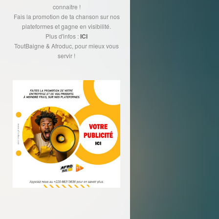
connaître !
Fais la promotion de ta chanson sur nos
plateformes et gagne en visibilité.
Plus d'infos :
ICI
ToutBaigne & Afroduc, pour mieux vous
servir !