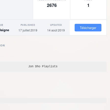
2676
1
PUBLISHED
UPDATED
OR
Télécharger
Baigne
17 juillet 2019
14 août 2019
ION
Jon Dho
 Playlists