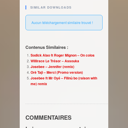
SIMILAR DOWNLOADS
Aucun téléchargement similaire trouvé !
Contenus Similaires :
Sodick Alao ft Roger Mignon – On colos
Willirace Le Trésor – Assouka
Josebee – Jennifer (remix)
Orè Taji – Merci (Promo version)
Josebee ft Mr Oyé – Filinù bo (raison with
me) remix
COMMENTAIRES