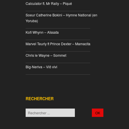
Calculator ft. Mr Rally – Piqué
________________________________
Soeur Catherine Bokini – Hymne National (en
Yoruba)
________________________________
Kofi Whynn – Aïssata
________________________________
Marvel Teurly ft Prince Dexter – Mamacita
________________________________
Chris le Wayne – Sommet
________________________________
Big-Neriva – Viô vivi
________________________________
RECHERCHER