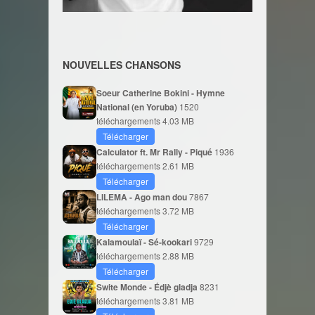
NOUVELLES CHANSONS
Soeur Catherine Bokini - Hymne
National (en Yoruba)
1520
téléchargements
4.03 MB
Télécharger
Calculator ft. Mr Rally - Piqué
1936
téléchargements
2.61 MB
Télécharger
LILEMA - Ago man dou
7867
téléchargements
3.72 MB
Télécharger
Kalamoulaï - Sé-kookari
9729
téléchargements
2.88 MB
Télécharger
Swite Monde - Édjè gladja
8231
téléchargements
3.81 MB