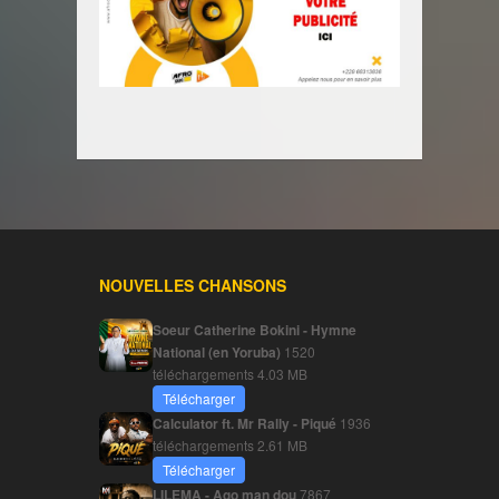
NOUVELLES CHANSONS
Soeur Catherine Bokini - Hymne
National (en Yoruba)
1520
téléchargements
4.03 MB
Télécharger
Calculator ft. Mr Rally - Piqué
1936
téléchargements
2.61 MB
Télécharger
LILEMA - Ago man dou
7867