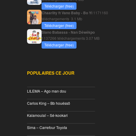
Télécharger (free)
Chaarlity ft Vano Baby - Bo Yi
1171160
téléchargements
3.1 Mb
Télécharger (free)
Siano Babassa - Nan Déwékpo
1137266 téléchargements
3.07 MB
Télécharger (free)
POPULAIRES CE JOUR
________________________________
LILEMA – Ago man dou
________________________________
Carlos King – Bb houéssô
________________________________
Kalamoulaï – Sé-kookari
________________________________
Sima – Carrefour Toyota
________________________________