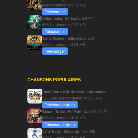
téléchargements
3.72 MB
Télécharger
Kalamoulaï - Sé-kookari
9729
téléchargements
2.88 MB
Télécharger
Swite Monde - Édjè gladja
8231
téléchargements
3.81 MB
Télécharger
CHANSONS POPULAIRES
Dibi Dobo x Kiff No Beat - Survoltage
1237628 téléchargements
3.30 MB
Télécharger (free)
Blaaz - Tu Vas Me Faire Quoi
1212137
téléchargements
4.15 MB
Télécharger (free)
Vano Baby - Madame
1187626
téléchargements
3.75 MB