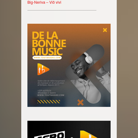
Big-Neriva – Viô vivi
________________________________