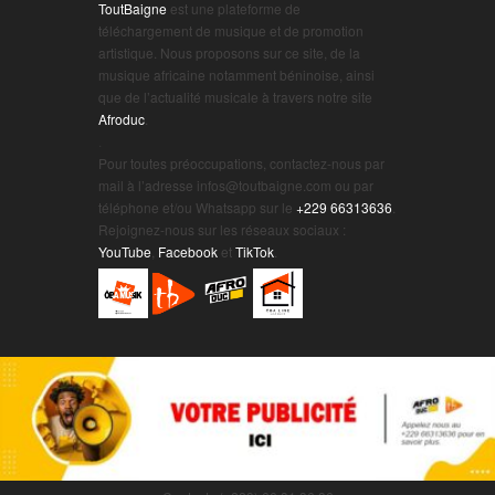
ToutBaigne
est une plateforme de
téléchargement de musique et de promotion
artistique. Nous proposons sur ce site, de la
musique africaine notamment béninoise, ainsi
que de l’actualité musicale à travers notre site
Afroduc
.
.
Pour toutes préoccupations, contactez-nous par
mail à l’adresse infos@toutbaigne.com ou par
téléphone et/ou Whatsapp sur le
+229 66313636
.
Rejoignez-nous sur les réseaux sociaux :
YouTube
,
Facebook
et
TikTok
.