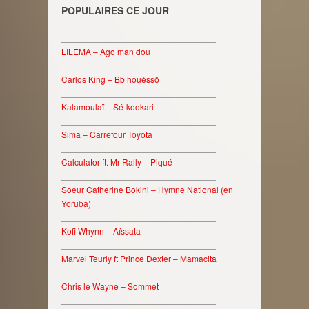
POPULAIRES CE JOUR
________________________________
LILEMA – Ago man dou
________________________________
Carlos King – Bb houéssô
________________________________
Kalamoulaï – Sé-kookari
________________________________
Sima – Carrefour Toyota
________________________________
Calculator ft. Mr Rally – Piqué
________________________________
Soeur Catherine Bokini – Hymne National (en
Yoruba)
________________________________
Kofi Whynn – Aïssata
________________________________
Marvel Teurly ft Prince Dexter – Mamacita
________________________________
Chris le Wayne – Sommet
________________________________