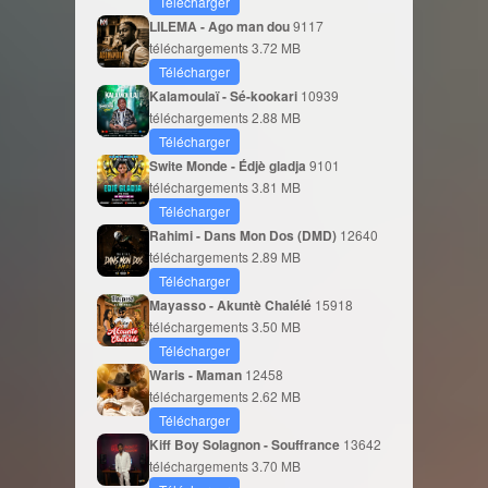
Télécharger
LILEMA - Ago man dou
9117
téléchargements
3.72 MB
Télécharger
Kalamoulaï - Sé-kookari
10939
téléchargements
2.88 MB
Télécharger
Swite Monde - Édjè gladja
9101
téléchargements
3.81 MB
Télécharger
Rahimi - Dans Mon Dos (DMD)
12640
téléchargements
2.89 MB
Télécharger
Mayasso - Akuntè Chalélé
15918
téléchargements
3.50 MB
Télécharger
Waris - Maman
12458
téléchargements
2.62 MB
Télécharger
Kiff Boy Solagnon - Souffrance
13642
téléchargements
3.70 MB