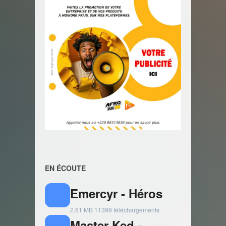
EN ÉCOUTE
Emercyr - Héros
2.61 MB
11399 téléchargements
Master Ked -