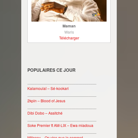
Maman
Waris
Télécharger
POPULAIRES CE JOUR
________________________________
Kalamoulaï – Sé-kookari
________________________________
2kpin – Blood of Jesus
________________________________
Dibi Dobo – Assitché
________________________________
Soke Premier ft AM-LIX – Ewa miadoua
________________________________
Mifanny – On vise que le sommet