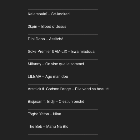
________________________________
Kalamoulaï – Sé-kookari
________________________________
2kpin – Blood of Jesus
________________________________
Dibi Dobo – Assitché
________________________________
Soke Premier ft AM-LIX – Ewa miadoua
________________________________
Mifanny – On vise que le sommet
________________________________
LILEMA – Ago man dou
________________________________
Arsmick ft. Godson l’ange – Elle vend sa beauté
________________________________
Bisjasan ft. Bidji – C’est un péché
________________________________
Tôgbè Yéton – Nina
________________________________
The Beb – Mahu Na Blo
________________________________