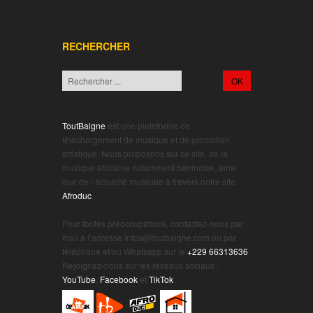
RECHERCHER
ToutBaigne
est une plateforme de
téléchargement de musique et de promotion
artistique. Nous proposons sur ce site, de la
musique africaine notamment béninoise, ainsi
que de l’actualité musicale à travers notre site
Afroduc
.
.
Pour toutes préoccupations, contactez-nous par
mail à l’adresse infos@toutbaigne.com ou par
téléphone et/ou Whatsapp sur le
+229 66313636
.
Rejoignez-nous sur les réseaux sociaux :
YouTube
,
Facebook
et
TikTok
.