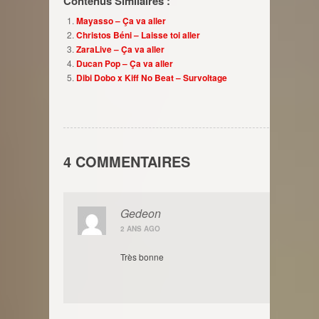
Contenus Similaires :
Mayasso – Ça va aller
Christos Béni – Laisse toi aller
ZaraLive – Ça va aller
Ducan Pop – Ça va aller
Dibi Dobo x Kiff No Beat – Survoltage
4 COMMENTAIRES
Gedeon
2 ANS AGO
Très bonne