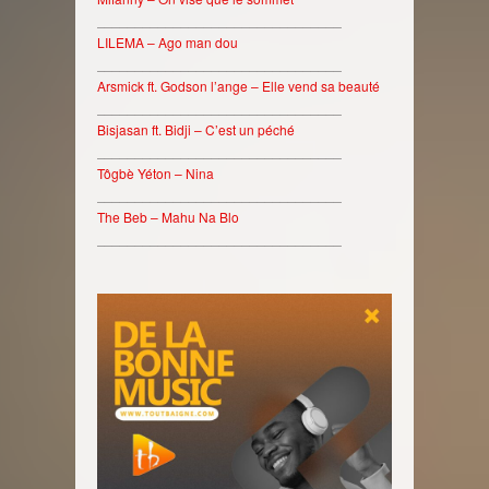
________________________________
LILEMA – Ago man dou
________________________________
Arsmick ft. Godson l’ange – Elle vend sa beauté
________________________________
Bisjasan ft. Bidji – C’est un péché
________________________________
Tôgbè Yéton – Nina
________________________________
The Beb – Mahu Na Blo
________________________________