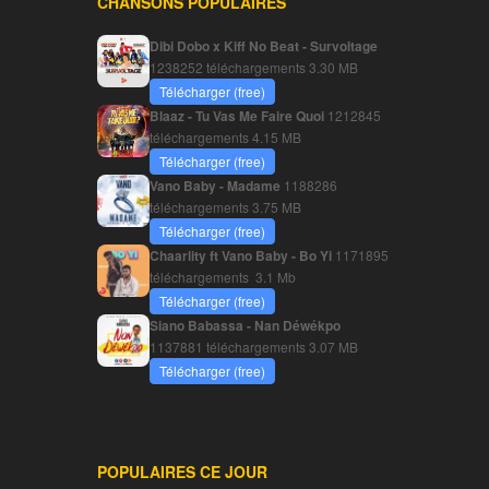
CHANSONS POPULAIRES
Dibi Dobo x Kiff No Beat - Survoltage
1238252 téléchargements
3.30 MB
Télécharger (free)
Blaaz - Tu Vas Me Faire Quoi
1212845
téléchargements
4.15 MB
Télécharger (free)
Vano Baby - Madame
1188286
téléchargements
3.75 MB
Télécharger (free)
Chaarlity ft Vano Baby - Bo Yi
1171895
téléchargements
3.1 Mb
Télécharger (free)
Siano Babassa - Nan Déwékpo
1137881 téléchargements
3.07 MB
Télécharger (free)
POPULAIRES CE JOUR