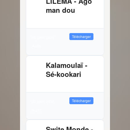
LILEMA - Ago
man dou
3.72 MB
9117 Téléchargements
Télécharger
24 juillet 2026
Audio
Kalamoulaï -
Sé-kookari
2.88 MB
10939 Téléchargements
Télécharger
22 juillet 2026
Audio
Swite Monde -