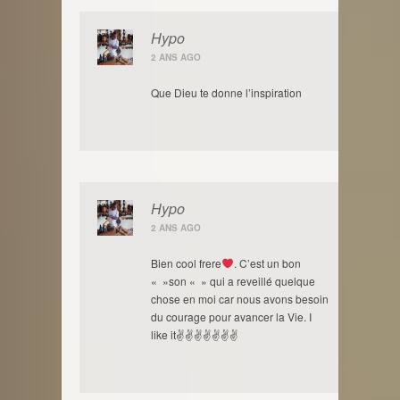
Hypo
2 ANS AGO
Que Dieu te donne l’inspiration
Hypo
2 ANS AGO
Bien cool frere
. C’est un bon
« »son « » qui a reveillé quelque
chose en moi car nous avons besoin
du courage pour avancer la Vie. I
like it✌✌✌✌✌✌✌