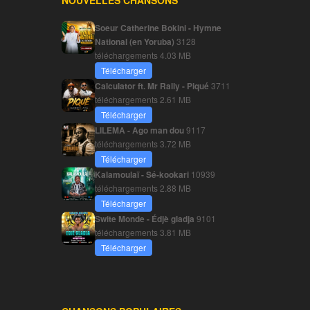
NOUVELLES CHANSONS
Soeur Catherine Bokini - Hymne
National (en Yoruba)
3128
téléchargements
4.03 MB
Télécharger
Calculator ft. Mr Rally - Piqué
3711
téléchargements
2.61 MB
Télécharger
LILEMA - Ago man dou
9117
téléchargements
3.72 MB
Télécharger
Kalamoulaï - Sé-kookari
10939
téléchargements
2.88 MB
Télécharger
Swite Monde - Édjè gladja
9101
téléchargements
3.81 MB
Télécharger