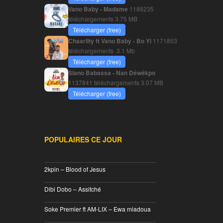
Vano Baby - Madame
1188235
téléchargements
3.75 MB
Télécharger (free)
Chaarlity ft Vano Baby - Bo Yi
1171853
téléchargements
3.1 Mb
Télécharger (free)
Siano Babassa - Nan Déwékpo
1137841 téléchargements
3.07 MB
Télécharger (free)
POPULAIRES CE JOUR
________________________________
2kpin – Blood of Jesus
________________________________
Dibi Dobo – Assitché
________________________________
Soke Premier ft AM-LIX – Ewa miadoua
________________________________