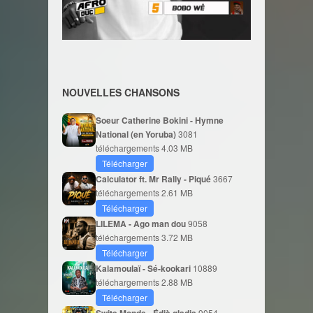
NOUVELLES CHANSONS
Soeur Catherine Bokini - Hymne
National (en Yoruba)
3081
téléchargements
4.03 MB
Télécharger
Calculator ft. Mr Rally - Piqué
3667
téléchargements
2.61 MB
Télécharger
LILEMA - Ago man dou
9058
téléchargements
3.72 MB
Télécharger
Kalamoulaï - Sé-kookari
10889
téléchargements
2.88 MB
Télécharger
Swite Monde - Édjè gladja
9054