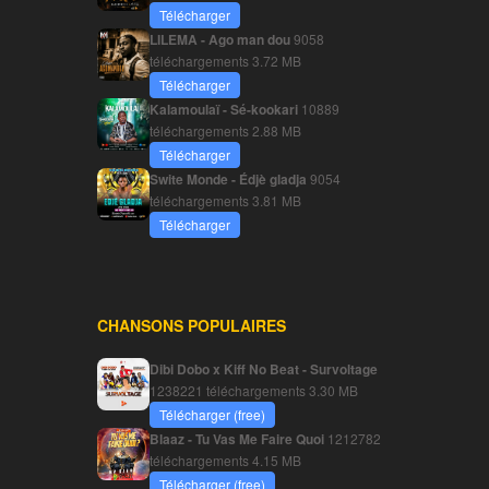
Télécharger
LILEMA - Ago man dou
9058
téléchargements
3.72 MB
Télécharger
Kalamoulaï - Sé-kookari
10889
téléchargements
2.88 MB
Télécharger
Swite Monde - Édjè gladja
9054
téléchargements
3.81 MB
Télécharger
CHANSONS POPULAIRES
Dibi Dobo x Kiff No Beat - Survoltage
1238221 téléchargements
3.30 MB
Télécharger (free)
Blaaz - Tu Vas Me Faire Quoi
1212782
téléchargements
4.15 MB
Télécharger (free)