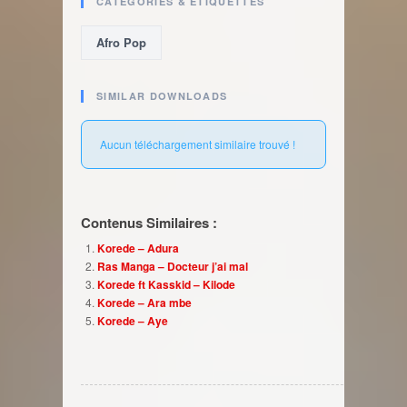
CATÉGORIES & ÉTIQUETTES
Afro Pop
SIMILAR DOWNLOADS
Aucun téléchargement similaire trouvé !
Contenus Similaires :
Korede – Adura
Ras Manga – Docteur j’ai mal
Korede ft Kasskid – Kilode
Korede – Ara mbe
Korede – Aye