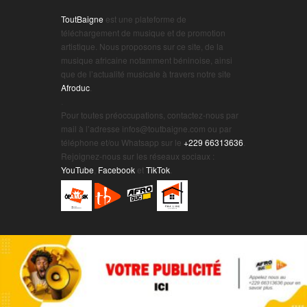
ToutBaigne
est une plateforme de
téléchargement de musique et de promotion
artistique. Nous proposons sur ce site, de la
musique africaine notamment béninoise, ainsi
que de l’actualité musicale à travers notre site
Afroduc
.
.
Pour toutes préoccupations, contactez-nous par
mail à l’adresse infos@toutbaigne.com ou par
téléphone et/ou Whatsapp sur le
+229 66313636
.
Rejoignez-nous sur les réseaux sociaux :
YouTube
,
Facebook
et
TikTok
.