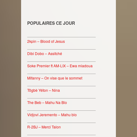
POPULAIRES CE JOUR
________________________________
2kpin – Blood of Jesus
________________________________
Dibi Dobo – Assitché
________________________________
Soke Premier ft AM-LIX – Ewa miadoua
________________________________
Mifanny – On vise que le sommet
________________________________
Tôgbè Yéton – Nina
________________________________
The Beb – Mahu Na Blo
________________________________
Vidjovi Jeremento – Mahu blo
________________________________
R-2BJ – Merci Talon
________________________________