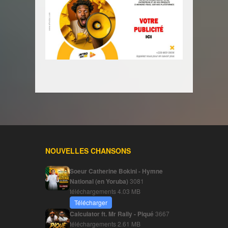
NOUVELLES CHANSONS
Soeur Catherine Bokini - Hymne
National (en Yoruba)
3081
téléchargements
4.03 MB
Télécharger
Calculator ft. Mr Rally - Piqué
3667
téléchargements
2.61 MB