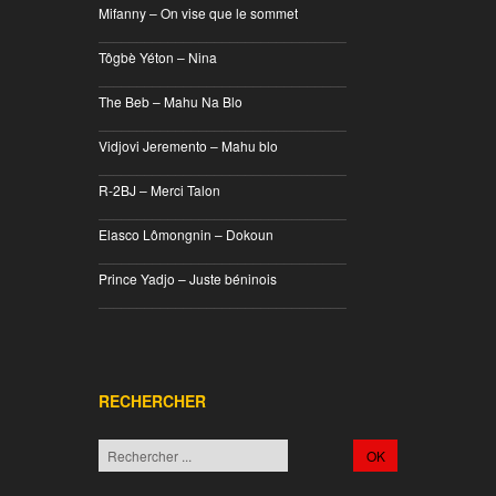
Mifanny – On vise que le sommet
________________________________
Tôgbè Yéton – Nina
________________________________
The Beb – Mahu Na Blo
________________________________
Vidjovi Jeremento – Mahu blo
________________________________
R-2BJ – Merci Talon
________________________________
Elasco Lômongnin – Dokoun
________________________________
Prince Yadjo – Juste béninois
________________________________
RECHERCHER