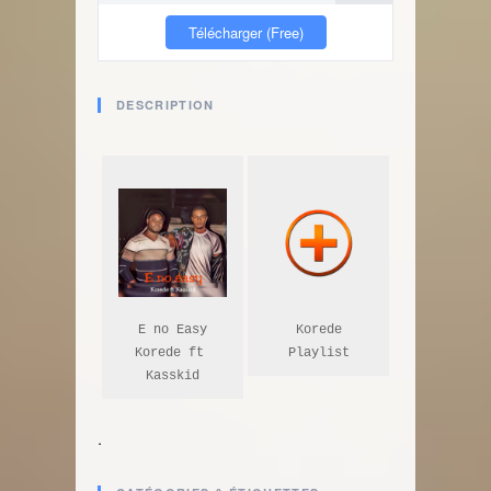
Télécharger (Free)
DESCRIPTION
E no Easy

Korede

Korede ft 
Playlist
Kasskid
.