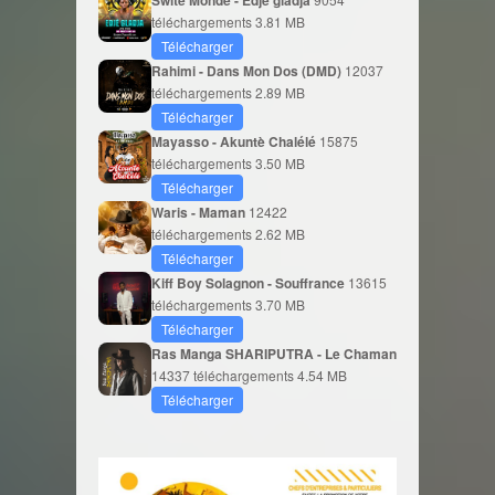
téléchargements
3.81 MB
Télécharger
Rahimi - Dans Mon Dos (DMD)
12037
téléchargements
2.89 MB
Télécharger
Mayasso - Akuntè Chalélé
15875
téléchargements
3.50 MB
Télécharger
Waris - Maman
12422
téléchargements
2.62 MB
Télécharger
Kiff Boy Solagnon - Souffrance
13615
téléchargements
3.70 MB
Télécharger
Ras Manga SHARIPUTRA - Le Chaman
14337 téléchargements
4.54 MB
Télécharger