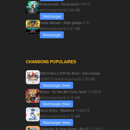
Kalamoulaï - Sé-kookari
10972
téléchargements
2.88 MB
Télécharger
Swite Monde - Édjè gladja
9131
téléchargements
3.81 MB
Télécharger
CHANSONS POPULAIRES
Dibi Dobo x Kiff No Beat - Survoltage
1238276 téléchargements
3.30 MB
Télécharger (free)
Blaaz - Tu Vas Me Faire Quoi
1212874
téléchargements
4.15 MB
Télécharger (free)
Vano Baby - Madame
1188315
téléchargements
3.75 MB
Télécharger (free)
Chaarlity ft Vano Baby - Bo Yi
1171912