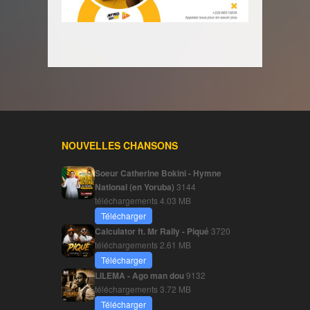
NOUVELLES CHANSONS
Soeur Catherine Bokini - Hymne
National (en Yoruba)
3144
téléchargements
4.03 MB
Télécharger
Calculator ft. Mr Rally - Piqué
3720
téléchargements
2.61 MB
Télécharger
LILEMA - Ago man dou
9132
téléchargements
3.72 MB
Télécharger