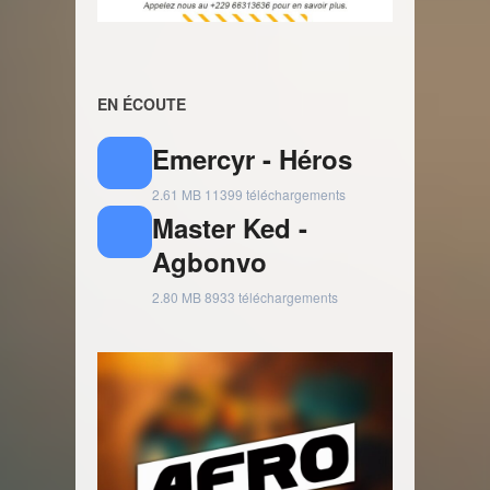
EN ÉCOUTE
Emercyr - Héros
2.61 MB
11399 téléchargements
Master Ked -
Agbonvo
2.80 MB
8933 téléchargements