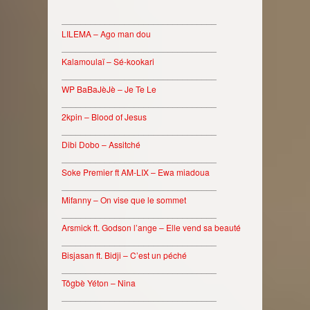
________________________________
LILEMA – Ago man dou
________________________________
Kalamoulaï – Sé-kookari
________________________________
WP BaBaJèJè – Je Te Le
________________________________
2kpin – Blood of Jesus
________________________________
Dibi Dobo – Assitché
________________________________
Soke Premier ft AM-LIX – Ewa miadoua
________________________________
Mifanny – On vise que le sommet
________________________________
Arsmick ft. Godson l’ange – Elle vend sa beauté
________________________________
Bisjasan ft. Bidji – C’est un péché
________________________________
Tôgbè Yéton – Nina
________________________________