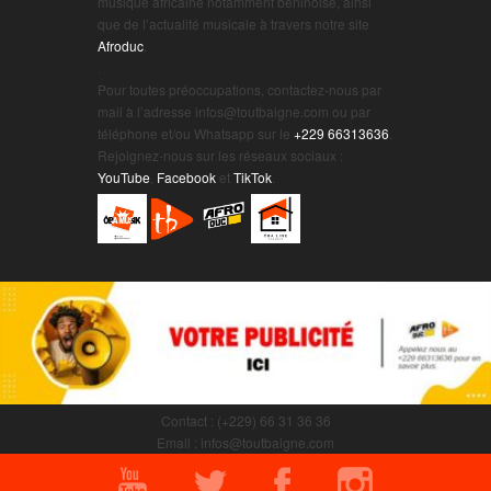
musique africaine notamment béninoise, ainsi
que de l’actualité musicale à travers notre site
Afroduc
.
.
Pour toutes préoccupations, contactez-nous par
mail à l’adresse infos@toutbaigne.com ou par
téléphone et/ou Whatsapp sur le
+229 66313636
.
Rejoignez-nous sur les réseaux sociaux :
YouTube
,
Facebook
et
TikTok
.
Contact : (+229) 66 31 36 36
Email : infos@toutbaigne.com