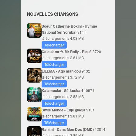
NOUVELLES CHANSONS
Soeur Catherine Bokini - Hymne
National (en Yoruba)
3144
téléchargements
4.03 MB
Télécharger
Calculator ft. Mr Rally - Piqué
3720
téléchargements
2.61 MB
Télécharger
LILEMA - Ago man dou
9132
téléchargements
3.72 MB
Télécharger
Kalamoulaï - Sé-kookari
10971
téléchargements
2.88 MB
Télécharger
Swite Monde - Édjè gladja
9131
téléchargements
3.81 MB
Télécharger
Rahimi - Dans Mon Dos (DMD)
12814
téléchargements
2.89 MB