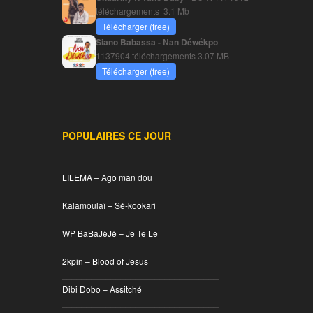
téléchargements
3.1 Mb
Télécharger (free)
Siano Babassa - Nan Déwékpo
1137904 téléchargements
3.07 MB
Télécharger (free)
POPULAIRES CE JOUR
________________________________
LILEMA – Ago man dou
________________________________
Kalamoulaï – Sé-kookari
________________________________
WP BaBaJèJè – Je Te Le
________________________________
2kpin – Blood of Jesus
________________________________
Dibi Dobo – Assitché
________________________________