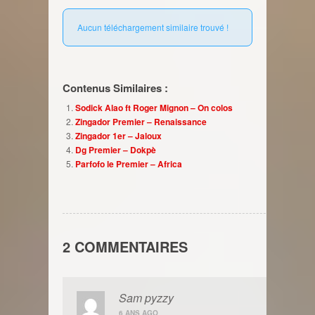
Aucun téléchargement similaire trouvé !
Contenus Similaires :
Sodick Alao ft Roger Mignon – On colos
Zingador Premier – Renaissance
Zingador 1er – Jaloux
Dg Premier – Dokpè
Parfofo le Premier – Africa
2 COMMENTAIRES
Sam pyzzy
6 ANS AGO