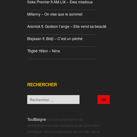
Soke Premier ft AM-LIX – Ewa miadoua
________________________________
Mifanny – On vise que le sommet
________________________________
Arsmick ft. Godson l’ange – Elle vend sa beauté
________________________________
Bisjasan ft. Bidji – C’est un péché
________________________________
Tôgbè Yéton – Nina
________________________________
RECHERCHER
ToutBaigne
est une plateforme de
téléchargement de musique et de promotion
artistique. Nous proposons sur ce site, de la