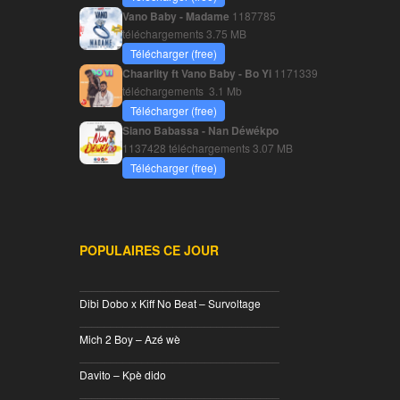
Vano Baby - Madame
1187785
téléchargements
3.75 MB
Télécharger (free)
Chaarlity ft Vano Baby - Bo Yi
1171339
téléchargements
3.1 Mb
Télécharger (free)
Siano Babassa - Nan Déwékpo
1137428 téléchargements
3.07 MB
Télécharger (free)
POPULAIRES CE JOUR
________________________________
Dibi Dobo x Kiff No Beat – Survoltage
________________________________
Mich 2 Boy – Azé wè
________________________________
Davito – Kpè dido
________________________________