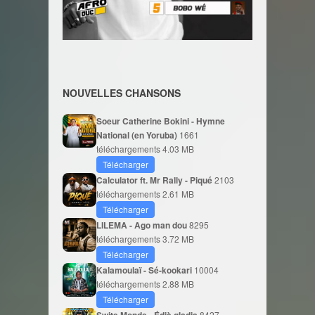
NOUVELLES CHANSONS
Soeur Catherine Bokini - Hymne
National (en Yoruba)
1661
téléchargements
4.03 MB
Télécharger
Calculator ft. Mr Rally - Piqué
2103
téléchargements
2.61 MB
Télécharger
LILEMA - Ago man dou
8295
téléchargements
3.72 MB
Télécharger
Kalamoulaï - Sé-kookari
10004
téléchargements
2.88 MB
Télécharger
8427