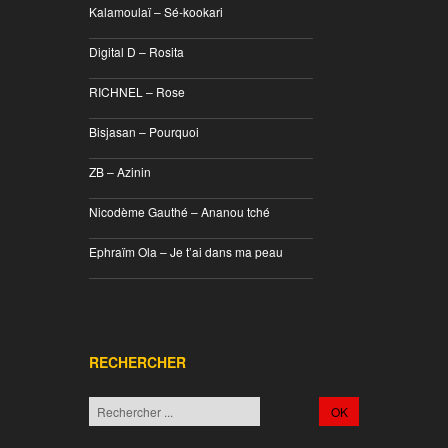
Kalamoulaï – Sé-kookari
________________________________
Digital D – Rosita
________________________________
RICHNEL – Rose
________________________________
Bisjasan – Pourquoi
________________________________
ZB – Azinin
________________________________
Nicodème Gauthé – Ananou tché
________________________________
Ephraïm Ola – Je t’ai dans ma peau
________________________________
RECHERCHER