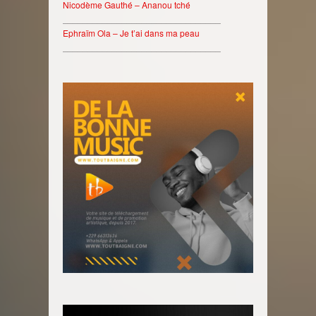
Nicodème Gauthé – Ananou tché
________________________________
Ephraïm Ola – Je t’ai dans ma peau
________________________________