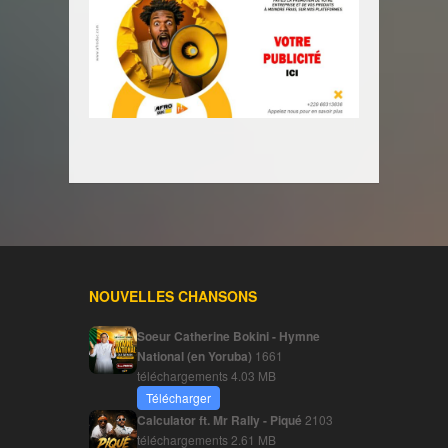
NOUVELLES CHANSONS
Soeur Catherine Bokini - Hymne
National (en Yoruba)
1661
téléchargements
4.03 MB
Télécharger
Calculator ft. Mr Rally - Piqué
2103
téléchargements
2.61 MB