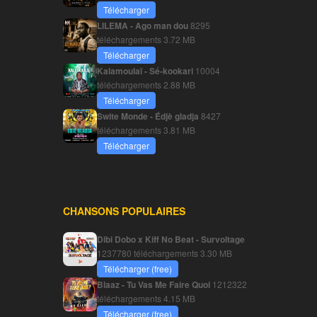
Télécharger
LILEMA - Ago man dou
8295
téléchargements
3.72 MB
Télécharger
Kalamoulaï - Sé-kookari
10004
téléchargements
2.88 MB
Télécharger
Swite Monde - Édjè gladja
8427
téléchargements
3.81 MB
Télécharger
CHANSONS POPULAIRES
Dibi Dobo x Kiff No Beat - Survoltage
1237780 téléchargements
3.30 MB
Télécharger (free)
Blaaz - Tu Vas Me Faire Quoi
1212322
téléchargements
4.15 MB
Télécharger (free)