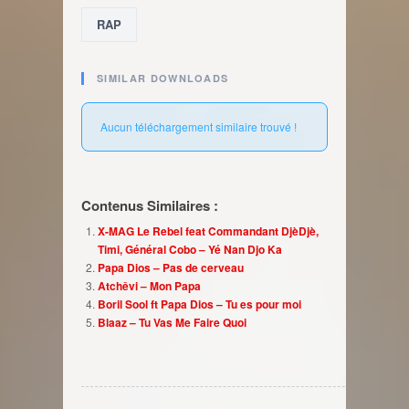
RAP
SIMILAR DOWNLOADS
Aucun téléchargement similaire trouvé !
Contenus Similaires :
X-MAG Le Rebel feat Commandant DjèDjè,
Timi, Général Cobo – Yé Nan Djo Ka
Papa Dios – Pas de cerveau
Atchêvi – Mon Papa
Boril Sool ft Papa Dios – Tu es pour moi
Blaaz – Tu Vas Me Faire Quoi