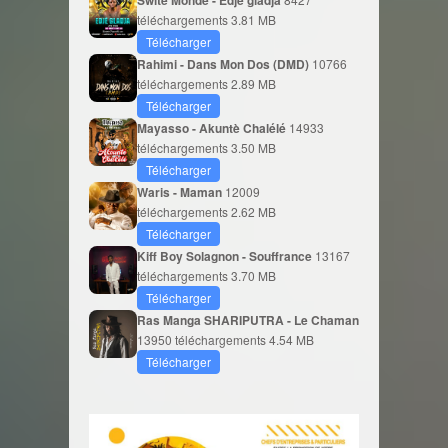
Swite Monde - Édjè gladja
téléchargements
3.81 MB
Télécharger
Rahimi - Dans Mon Dos (DMD)
10766
téléchargements
2.89 MB
Télécharger
Mayasso - Akuntè Chalélé
14933
téléchargements
3.50 MB
Télécharger
Waris - Maman
12009
téléchargements
2.62 MB
Télécharger
Kiff Boy Solagnon - Souffrance
13167
téléchargements
3.70 MB
Télécharger
Ras Manga SHARIPUTRA - Le Chaman
13950 téléchargements
4.54 MB
Télécharger