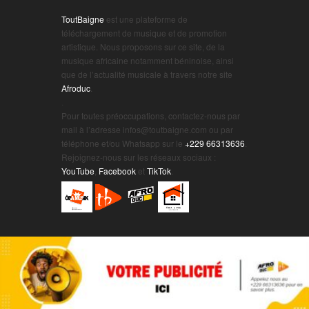
ToutBaigne
est une plateforme de
téléchargement de musique et de promotion
artistique. Nous proposons sur ce site, de la
musique africaine notamment béninoise, ainsi
que de l’actualité musicale à travers notre site
Afroduc
.
.
Pour toutes préoccupations, contactez-nous par
mail à l’adresse infos@toutbaigne.com ou par
téléphone et/ou Whatsapp sur le
+229 66313636
.
Rejoignez-nous sur les réseaux sociaux :
YouTube
,
Facebook
et
TikTok
.