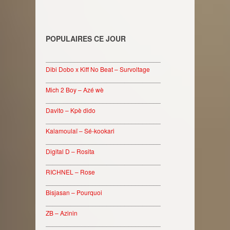
POPULAIRES CE JOUR
________________________________
Dibi Dobo x Kiff No Beat – Survoltage
________________________________
Mich 2 Boy – Azé wè
________________________________
Davito – Kpè dido
________________________________
Kalamoulaï – Sé-kookari
________________________________
Digital D – Rosita
________________________________
RICHNEL – Rose
________________________________
Bisjasan – Pourquoi
________________________________
ZB – Azinin
________________________________