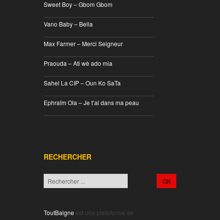
Sweet Boy – Gbom Gbom
________________________________
Vano Baby – Bella
________________________________
Max Farmer – Merci Seigneur
________________________________
Praouda – Ati wè ado mia
________________________________
Sahel La CIP – Oun Ko SaTa
________________________________
Ephraïm Ola – Je t’ai dans ma peau
________________________________
RECHERCHER
ToutBaigne
est une plateforme de