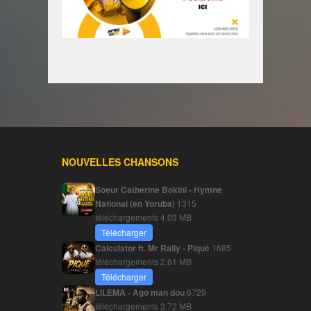
NOUVELLES CHANSONS
Soeur Catherine Bokini - Hymne
National (en Yoruba)
1315
téléchargements
4.03 MB
Télécharger
Calculator ft. Mr Rally - Piqué
1685
téléchargements
2.61 MB
Télécharger
LILEMA - Ago man dou
6729
téléchargements
3.72 MB