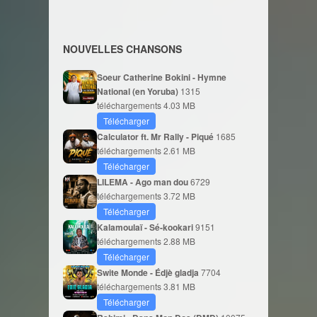
NOUVELLES CHANSONS
Soeur Catherine Bokini - Hymne
National (en Yoruba)
1315
téléchargements
4.03 MB
Télécharger
Calculator ft. Mr Rally - Piqué
1685
téléchargements
2.61 MB
Télécharger
LILEMA - Ago man dou
6729
téléchargements
3.72 MB
Télécharger
Kalamoulaï - Sé-kookari
9151
téléchargements
2.88 MB
Télécharger
Swite Monde - Édjè gladja
7704
téléchargements
3.81 MB
Télécharger