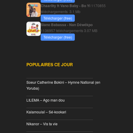
Chaarlity ft Vano Baby - Bo Yi
1170855
téléchargements
3.1 Mb
Télécharger (free)
Siano Babassa - Nan Déwékpo
1136957 téléchargements
3.07 MB
Télécharger (free)
POPULAIRES CE JOUR
________________________________
Soeur Catherine Bokini – Hymne National (en
Yoruba)
________________________________
LILEMA – Ago man dou
________________________________
Kalamoulaï – Sé-kookari
________________________________
Nikanor – Vis ta vie
________________________________