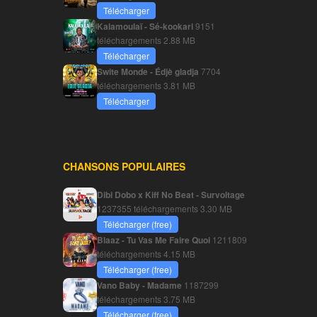
Télécharger
Kalamoulaï - Sé-kookari
9151
téléchargements
2.88 MB
Télécharger
Swite Monde - Édjè gladja
7704
téléchargements
3.81 MB
Télécharger
CHANSONS POPULAIRES
Dibi Dobo x Kiff No Beat - Survoltage
1237355 téléchargements
3.30 MB
Télécharger (free)
Blaaz - Tu Vas Me Faire Quoi
1211809
téléchargements
4.15 MB
Télécharger (free)
Vano Baby - Madame
1187299
téléchargements
3.75 MB
Télécharger (free)