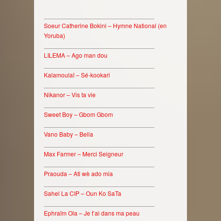
________________________________
Soeur Catherine Bokini – Hymne National (en
Yoruba)
________________________________
LILEMA – Ago man dou
________________________________
Kalamoulaï – Sé-kookari
________________________________
Nikanor – Vis ta vie
________________________________
Sweet Boy – Gbom Gbom
________________________________
Vano Baby – Bella
________________________________
Max Farmer – Merci Seigneur
________________________________
Praouda – Ati wè ado mia
________________________________
Sahel La CIP – Oun Ko SaTa
________________________________
Ephraïm Ola – Je t’ai dans ma peau