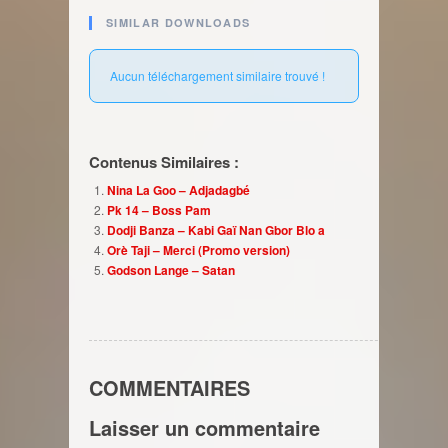
SIMILAR DOWNLOADS
Aucun téléchargement similaire trouvé !
Contenus Similaires :
Nina La Goo – Adjadagbé
Pk 14 – Boss Pam
Dodji Banza – Kabi Gaï Nan Gbor Blo a
Orè Taji – Merci (Promo version)
Godson Lange – Satan
COMMENTAIRES
Laisser un commentaire