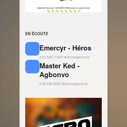
EN ÉCOUTE
Emercyr - Héros
2.61 MB
11392 téléchargements
Master Ked -
Agbonvo
2.80 MB
8930 téléchargements