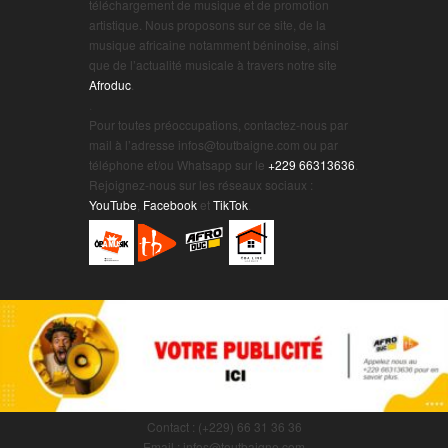
téléchargement de musique et de promotion
artistique. Nous proposons sur ce site, de la
musique africaine notamment béninoise, ainsi
que de l’actualité musicale à travers notre site
Afroduc
.
.
Pour toutes préoccupations, contactez-nous par
mail à l’adresse infos@toutbaigne.com ou par
téléphone et/ou Whatsapp sur le
+229 66313636
.
Rejoignez-nous sur les réseaux sociaux :
YouTube
,
Facebook
et
TikTok
.
Contact : (+229) 66 31 36 36
Email : infos@toutbaigne.com