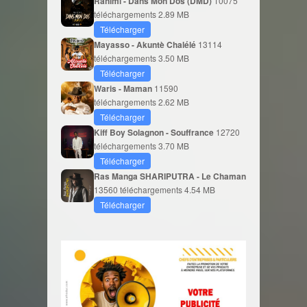
Rahimi - Dans Mon Dos (DMD)
10075
téléchargements
2.89 MB
Télécharger
Mayasso - Akuntè Chalélé
13114
téléchargements
3.50 MB
Télécharger
Waris - Maman
11590
téléchargements
2.62 MB
Télécharger
Kiff Boy Solagnon - Souffrance
12720
téléchargements
3.70 MB
Télécharger
Ras Manga SHARIPUTRA - Le Chaman
13560 téléchargements
4.54 MB
Télécharger