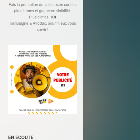
Fais la promotion de ta chanson sur nos
plateformes et gagne en visibilité.
Plus d'infos :
ICI
ToutBaigne & Afroduc, pour mieux vous
servir !
EN ÉCOUTE