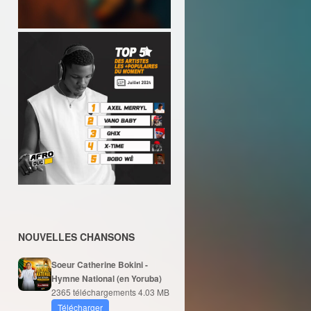
NOUVELLES CHANSONS
Soeur Catherine Bokini -
Hymne National (en Yoruba)
2365 téléchargements
4.03 MB
Télécharger