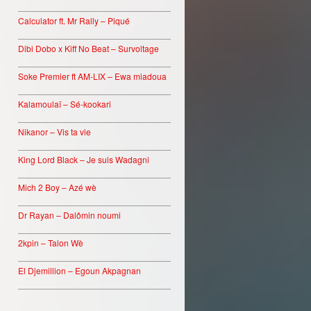
________________________________
Calculator ft. Mr Rally – Piqué
________________________________
Dibi Dobo x Kiff No Beat – Survoltage
________________________________
Soke Premier ft AM-LIX – Ewa miadoua
________________________________
Kalamoulaï – Sé-kookari
________________________________
Nikanor – Vis ta vie
________________________________
King Lord Black – Je suis Wadagni
________________________________
Mich 2 Boy – Azé wè
________________________________
Dr Rayan – Dalômin noumi
________________________________
2kpin – Talon Wè
________________________________
El Djemillion – Egoun Akpagnan
________________________________