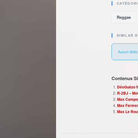
CATÉGORI
Reggae
SIMILAR 
Aucun téléc
Contenus Sim
DéoGuézo ft
R-2BJ – Mot
Max Campos
Max Farmer
Max Le Rou