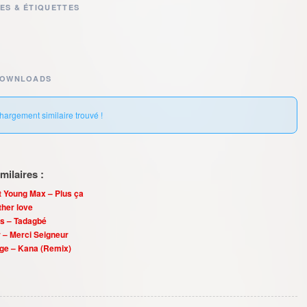
ES & ÉTIQUETTES
DOWNLOADS
hargement similaire trouvé !
ilaires :
 Young Max – Plus ça
her love
 – Tadagbé
 – Merci Seigneur
ge – Kana (Remix)