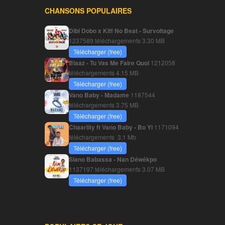
CHANSONS POPULAIRES
Dibi Dobo x Kiff No Beat - Survoltage
1237589 téléchargements
3.30 MB
Télécharger (free)
Blaaz - Tu Vas Me Faire Quoi
1212058
téléchargements
4.15 MB
Télécharger (free)
Vano Baby - Madame
1187544
téléchargements
3.75 MB
Télécharger (free)
Chaarlity ft Vano Baby - Bo Yi
1171094
téléchargements
3.1 Mb
Télécharger (free)
Siano Babassa - Nan Déwékpo
1137197 téléchargements
3.07 MB
Télécharger (free)