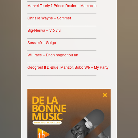
Marvel Teurly ft Prince Dexter – Mamacita
________________________________
Chris le Wayne – Sommet
________________________________
Big-Neriva – Viô vivi
________________________________
Sessimè – Guigo
________________________________
Willirace – Enon hognonou an
________________________________
Geogrouf ft D-Blue, Manzor, Bobo Wê – My Party
________________________________