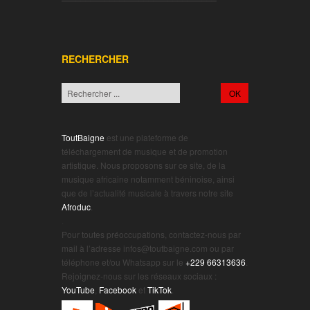
RECHERCHER
ToutBaigne
est une plateforme de
téléchargement de musique et de promotion
artistique. Nous proposons sur ce site, de la
musique africaine notamment béninoise, ainsi
que de l’actualité musicale à travers notre site
Afroduc
.
.
Pour toutes préoccupations, contactez-nous par
mail à l’adresse infos@toutbaigne.com ou par
téléphone et/ou Whatsapp sur le
+229 66313636
.
Rejoignez-nous sur les réseaux sociaux :
YouTube
,
Facebook
et
TikTok
.