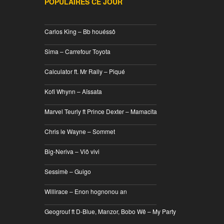
POPULAIRES CE JOUR
________________________________
Carlos King – Bb houéssô
________________________________
Sima – Carrefour Toyota
________________________________
Calculator ft. Mr Rally – Piqué
________________________________
Kofi Whynn – Aïssata
________________________________
Marvel Teurly ft Prince Dexter – Mamacita
________________________________
Chris le Wayne – Sommet
________________________________
Big-Neriva – Viô vivi
________________________________
Sessimè – Guigo
________________________________
Willirace – Enon hognonou an
________________________________
Geogrouf ft D-Blue, Manzor, Bobo Wê – My Party
________________________________