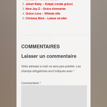
Jekah Baby – Dokpê (rends grâce)
New Jay-Z – Grâce étonnante
Grâce Love – Whindo nifa
Christos Béni – Laisse toi aller
COMMENTAIRES
Laisser un commentaire
Votre adresse e-mail ne sera pas publiée.
Les
champs obligatoires sont indiqués avec
*
Commentaire
*