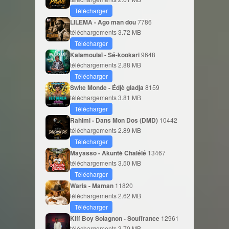
Télécharger
LILEMA - Ago man dou
7786
téléchargements
3.72 MB
Télécharger
Kalamoulaï - Sé-kookari
9648
téléchargements
2.88 MB
Télécharger
Swite Monde - Édjè gladja
8159
téléchargements
3.81 MB
Télécharger
Rahimi - Dans Mon Dos (DMD)
10442
téléchargements
2.89 MB
Télécharger
Mayasso - Akuntè Chalélé
13467
téléchargements
3.50 MB
Télécharger
Waris - Maman
11820
téléchargements
2.62 MB
Télécharger
Kiff Boy Solagnon - Souffrance
12961
téléchargements
3.70 MB