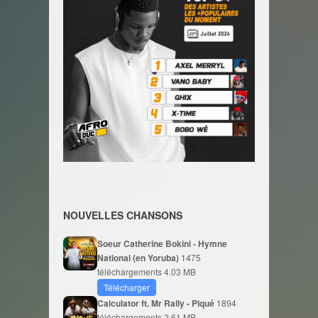
NOUVELLES CHANSONS
Soeur Catherine Bokini - Hymne
National (en Yoruba)
1475
téléchargements
4.03 MB
Télécharger
Calculator ft. Mr Rally - Piqué
1894
téléchargements
2.61 MB