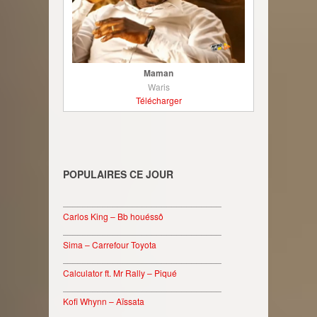
Maman
Waris
Télécharger
POPULAIRES CE JOUR
________________________________
Carlos King – Bb houéssô
________________________________
Sima – Carrefour Toyota
________________________________
Calculator ft. Mr Rally – Piqué
________________________________
Kofi Whynn – Aïssata
________________________________