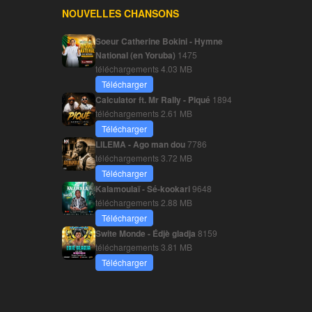
NOUVELLES CHANSONS
Soeur Catherine Bokini - Hymne
National (en Yoruba)
1475
téléchargements
4.03 MB
Télécharger
Calculator ft. Mr Rally - Piqué
1894
téléchargements
2.61 MB
Télécharger
LILEMA - Ago man dou
7786
téléchargements
3.72 MB
Télécharger
Kalamoulaï - Sé-kookari
9648
téléchargements
2.88 MB
Télécharger
Swite Monde - Édjè gladja
8159
téléchargements
3.81 MB
Télécharger