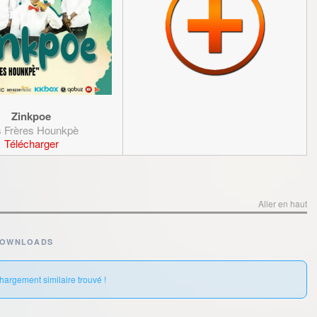
Zinkpoe
 Frères Hounkpè
Télécharger
Aller en haut
DOWNLOADS
hargement similaire trouvé !