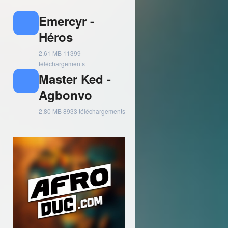
Emercyr -
Héros
2.61 MB
11399
téléchargements
Master Ked -
Agbonvo
2.80 MB
8933 téléchargements