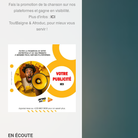
Fais la promotion de ta chanson sur nos
plateformes et gagne en visibilité.
Plus d'infos :
ICI
ToutBaigne & Afroduc, pour mieux vous
servir !
EN ÉCOUTE