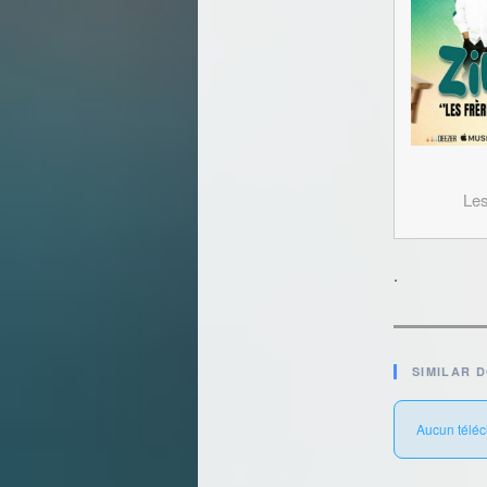
Les
.
SIMILAR 
Aucun téléc