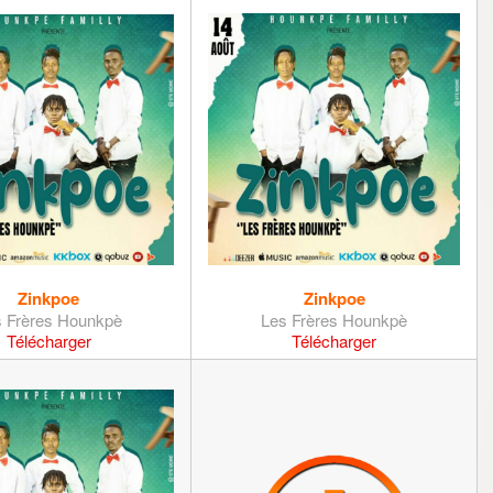
Zinkpoe
Zinkpoe
 Frères Hounkpè
Les Frères Hounkpè
Télécharger
Télécharger