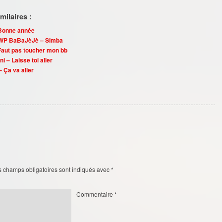
ilaires :
 Bonne année
WP BaBaJèJè – Simba
aut pas toucher mon bb
i – Laisse toi aller
 Ça va aller
s champs obligatoires sont indiqués avec
*
Commentaire
*