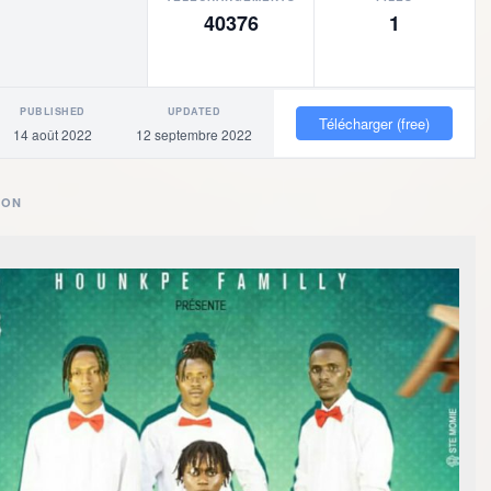
40376
1
PUBLISHED
UPDATED
OR
Télécharger (free)
Baigne
14 août 2022
12 septembre 2022
ION