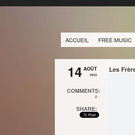
ACCUEIL
FREE MUSIC
14
Les Frèr
AOÛT
2022
COMMENTS:
0
SHARE: