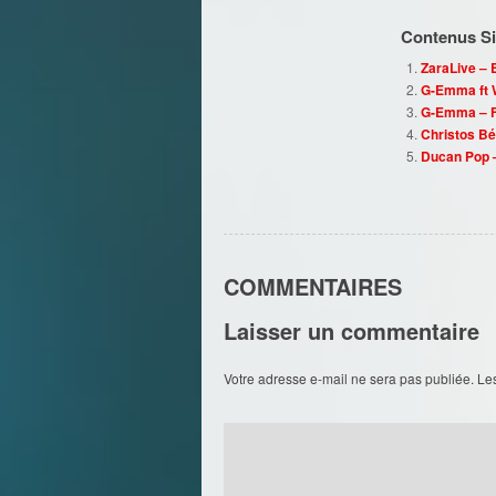
Contenus Sim
ZaraLive –
G-Emma ft 
G-Emma – F
Christos Bén
Ducan Pop –
COMMENTAIRES
Laisser un commentaire
Votre adresse e-mail ne sera pas publiée.
Le