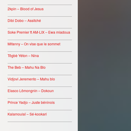
________________________________
2kpin – Blood of Jesus
________________________________
Dibi Dobo – Assitché
________________________________
Soke Premier ft AM-LIX – Ewa miadoua
________________________________
Mifanny – On vise que le sommet
________________________________
Tôgbè Yéton – Nina
________________________________
The Beb – Mahu Na Blo
________________________________
Vidjovi Jeremento – Mahu blo
________________________________
Elasco Lômongnin – Dokoun
________________________________
Prince Yadjo – Juste béninois
________________________________
Kalamoulaï – Sé-kookari
________________________________