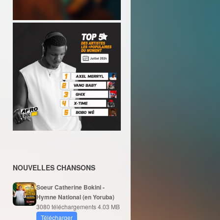
NOUVELLES CHANSONS
Soeur Catherine Bokini -
Hymne National (en Yoruba)
3080 téléchargements
4.03 MB
Télécharger