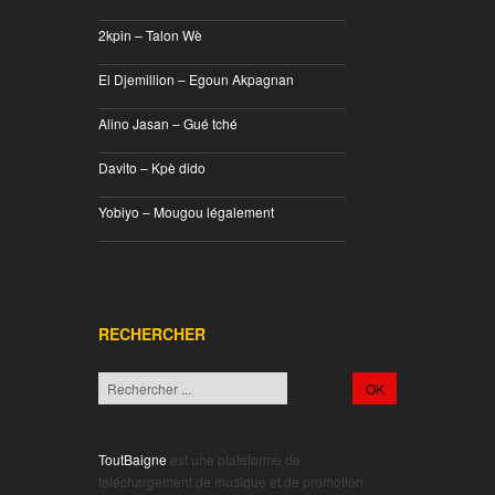
________________________________
2kpin – Talon Wè
________________________________
El Djemillion – Egoun Akpagnan
________________________________
Alino Jasan – Gué tché
________________________________
Davito – Kpè dido
________________________________
Yobiyo – Mougou légalement
________________________________
RECHERCHER
ToutBaigne
est une plateforme de
téléchargement de musique et de promotion