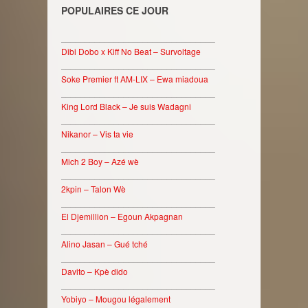
POPULAIRES CE JOUR
________________________________
Dibi Dobo x Kiff No Beat – Survoltage
________________________________
Soke Premier ft AM-LIX – Ewa miadoua
________________________________
King Lord Black – Je suis Wadagni
________________________________
Nikanor – Vis ta vie
________________________________
Mich 2 Boy – Azé wè
________________________________
2kpin – Talon Wè
________________________________
El Djemillion – Egoun Akpagnan
________________________________
Alino Jasan – Gué tché
________________________________
Davito – Kpè dido
________________________________
Yobiyo – Mougou légalement