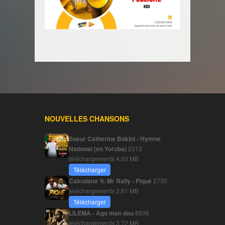
NOUVELLES CHANSONS
Soeur Catherine Bokini - Hymne
National (en Yoruba)
2313
téléchargements
4.03 MB
Télécharger
Calculator ft. Mr Rally - Piqué
2730
téléchargements
2.61 MB
Télécharger
LILEMA - Ago man dou
8506
téléchargements
3.72 MB