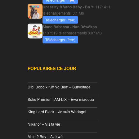
Chaarlity ft Vano Baby - Bo Yi
1171411
téléchargements
3.1 Mb
Télécharger (free)
Siano Babassa - Nan Déwékpo
1137519 téléchargements
3.07 MB
Télécharger (free)
POPULAIRES CE JOUR
________________________________
Dibi Dobo x Kiff No Beat – Survoltage
________________________________
Soke Premier ft AM-LIX – Ewa miadoua
________________________________
King Lord Black – Je suis Wadagni
________________________________
Nikanor – Vis ta vie
________________________________
Mich 2 Boy – Azé wè