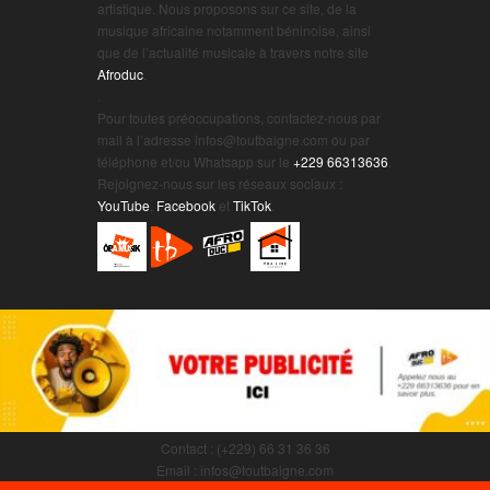
artistique. Nous proposons sur ce site, de la
musique africaine notamment béninoise, ainsi
que de l’actualité musicale à travers notre site
Afroduc
.
.
Pour toutes préoccupations, contactez-nous par
mail à l’adresse infos@toutbaigne.com ou par
téléphone et/ou Whatsapp sur le
+229 66313636
.
Rejoignez-nous sur les réseaux sociaux :
YouTube
,
Facebook
et
TikTok
.
Contact : (+229) 66 31 36 36
Email : infos@toutbaigne.com