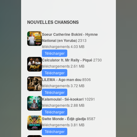
NOUVELLES CHANSONS
Soeur Catherine Bokini - Hymne
National (en Yoruba)
2313
téléchargements
4.03 MB
Télécharger
Calculator ft. Mr Rally - Piqué
2730
téléchargements
2.61 MB
Télécharger
LILEMA - Ago man dou
8506
téléchargements
3.72 MB
Télécharger
Kalamoulaï - Sé-kookari
10291
téléchargements
2.88 MB
Télécharger
Swite Monde - Édjè gladja
8587
téléchargements
3.81 MB
Télécharger