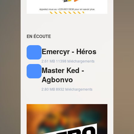
EN ÉCOUTE
Emercyr - Héros
2.61 MB
11398 téléchargements
Master Ked -
Agbonvo
2.80 MB
8932 téléchargements