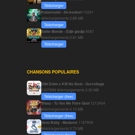
Télécharger
Kalamoulaï - Sé-kookari
10291
téléchargements
2.88 MB
Télécharger
Swite Monde - Édjè gladja
8587
téléchargements
3.81 MB
Télécharger
CHANSONS POPULAIRES
Dibi Dobo x Kiff No Beat - Survoltage
1237888 téléchargements
3.30 MB
Télécharger (free)
Blaaz - Tu Vas Me Faire Quoi
1212404
téléchargements
4.15 MB
Télécharger (free)
Vano Baby - Madame
1187909
téléchargements
3.75 MB
Télécharger (free)