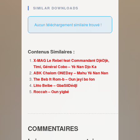
SIMILAR DOWNLOADS
Aucun téléchargement similaire trouvé !
Contenus Similaires :
X-MAG Le Rebel feat Commandant DjèDjè,
Timi, Général Cobo – Yé Nan Djo Ka
ABK Chalom ONEDay – Mahu Yé Nan Nan
The Beb ft Rom-b – Oun jayi bo fon
Litto Beibe – GbaSiiDédji
Roccah – Oun yigbé
COMMENTAIRES