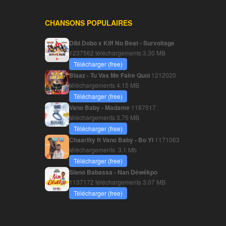
CHANSONS POPULAIRES
Dibi Dobo x Kiff No Beat - Survoltage
1237562 téléchargements
3.30 MB
Télécharger (free)
Blaaz - Tu Vas Me Faire Quoi
1212020
téléchargements
4.15 MB
Télécharger (free)
Vano Baby - Madame
1187517
téléchargements
3.75 MB
Télécharger (free)
Chaarlity ft Vano Baby - Bo Yi
1171063
téléchargements
3.1 Mb
Télécharger (free)
Siano Babassa - Nan Déwékpo
1137172 téléchargements
3.07 MB
Télécharger (free)