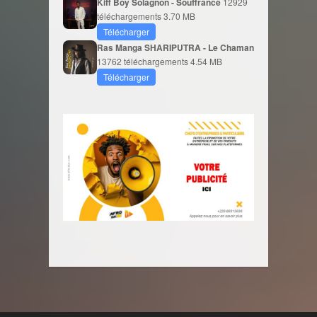
Kiff Boy Solagnon - Souffrance
12929
téléchargements
3.70 MB
Télécharger
Ras Manga SHARIPUTRA - Le Chaman
13762 téléchargements
4.54 MB
Télécharger