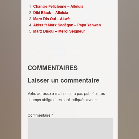
Chantre Félicienne – Alléluia
Dibi Black – Alléluia
Marx Dis Oui – Akwè
Abiss ft Marx Sèdégan – Papa Yahweh
Marx Disoui – Merci Seigneur
COMMENTAIRES
Laisser un commentaire
Votre adresse e-mail ne sera pas publiée.
Les
champs obligatoires sont indiqués avec
*
Commentaire
*