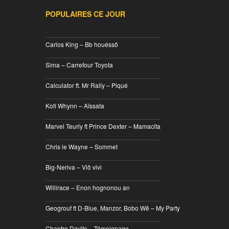
POPULAIRES CE JOUR
________________________________
Carlos King – Bb houéssô
________________________________
Sima – Carrefour Toyota
________________________________
Calculator ft. Mr Rally – Piqué
________________________________
Kofi Whynn – Aïssata
________________________________
Marvel Teurly ft Prince Dexter – Mamacita
________________________________
Chris le Wayne – Sommet
________________________________
Big-Neriva – Viô vivi
________________________________
Willirace – Enon hognonou an
________________________________
Geogrouf ft D-Blue, Manzor, Bobo Wê – My Party
________________________________
Chantre Davito – Témoignage