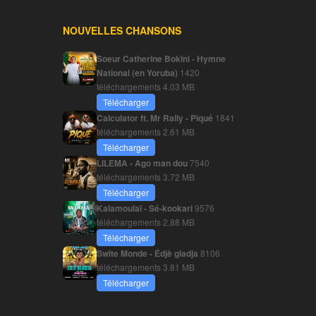
NOUVELLES CHANSONS
Soeur Catherine Bokini - Hymne
National (en Yoruba)
1420
téléchargements
4.03 MB
Télécharger
Calculator ft. Mr Rally - Piqué
1841
téléchargements
2.61 MB
Télécharger
LILEMA - Ago man dou
7540
téléchargements
3.72 MB
Télécharger
Kalamoulaï - Sé-kookari
9576
téléchargements
2.88 MB
Télécharger
Swite Monde - Édjè gladja
8106
téléchargements
3.81 MB
Télécharger