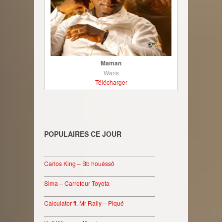
Maman
Waris
Télécharger
POPULAIRES CE JOUR
________________________________
Carlos King – Bb houéssô
________________________________
Sima – Carrefour Toyota
________________________________
Calculator ft. Mr Rally – Piqué
________________________________