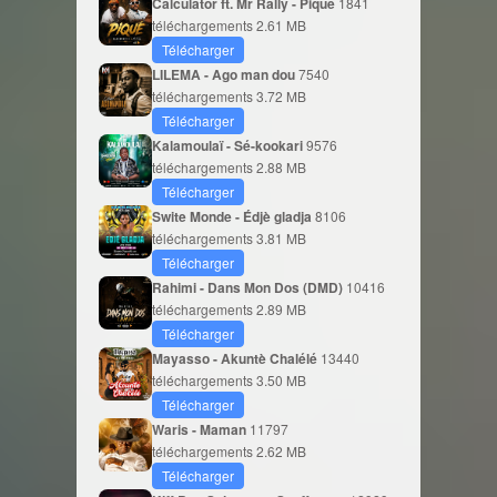
Calculator ft. Mr Rally - Piqué
1841
téléchargements
2.61 MB
Télécharger
LILEMA - Ago man dou
7540
téléchargements
3.72 MB
Télécharger
Kalamoulaï - Sé-kookari
9576
téléchargements
2.88 MB
Télécharger
Swite Monde - Édjè gladja
8106
téléchargements
3.81 MB
Télécharger
Rahimi - Dans Mon Dos (DMD)
10416
téléchargements
2.89 MB
Télécharger
Mayasso - Akuntè Chalélé
13440
téléchargements
3.50 MB
Télécharger
Waris - Maman
11797
téléchargements
2.62 MB
Télécharger