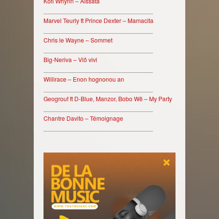
Kofi Whynn – Aïssata
________________________________
Marvel Teurly ft Prince Dexter – Mamacita
________________________________
Chris le Wayne – Sommet
________________________________
Big-Neriva – Viô vivi
________________________________
Willirace – Enon hognonou an
________________________________
Geogrouf ft D-Blue, Manzor, Bobo Wê – My Party
________________________________
Chantre Davito – Témoignage
________________________________