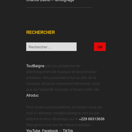
________________________________
RECHERCHER
ToutBaigne
est une plateforme de
téléchargement de musique et de promotion
artistique. Nous proposons sur ce site, de la
musique africaine notamment béninoise, ainsi
que de l’actualité musicale à travers notre site
Afroduc
.
.
Pour toutes préoccupations, contactez-nous par
mail à l’adresse infos@toutbaigne.com ou par
téléphone et/ou Whatsapp sur le
+229 66313636
.
Rejoignez-nous sur les réseaux sociaux :
YouTube
,
Facebook
et
TikTok
.