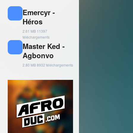
Emercyr -
Héros
2.61 MB
11397
téléchargements
Master Ked -
Agbonvo
2.80 MB
8932 téléchargements