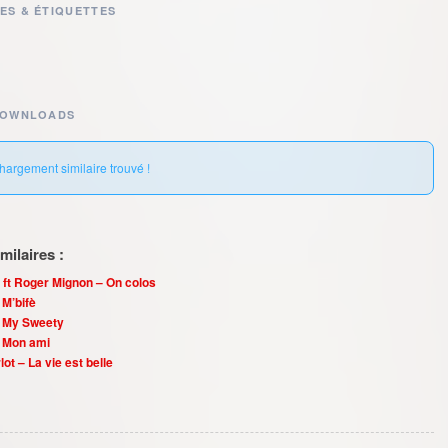
ES & ÉTIQUETTES
DOWNLOADS
hargement similaire trouvé !
ilaires :
 ft Roger Mignon – On colos
M’bifè
 My Sweety
 Mon ami
ot – La vie est belle