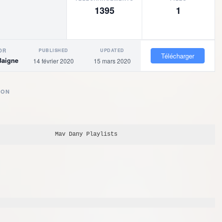
1395
1
PUBLISHED
UPDATED
OR
Télécharger
Baigne
14 février 2020
15 mars 2020
ION
Mav Dany
 Playlists