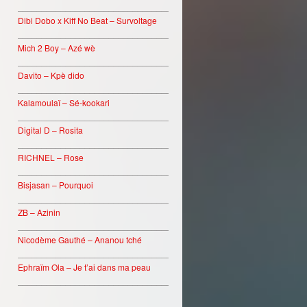
________________________________
Dibi Dobo x Kiff No Beat – Survoltage
________________________________
Mich 2 Boy – Azé wè
________________________________
Davito – Kpè dido
________________________________
Kalamoulaï – Sé-kookari
________________________________
Digital D – Rosita
________________________________
RICHNEL – Rose
________________________________
Bisjasan – Pourquoi
________________________________
ZB – Azinin
________________________________
Nicodème Gauthé – Ananou tché
________________________________
Ephraïm Ola – Je t’ai dans ma peau
________________________________