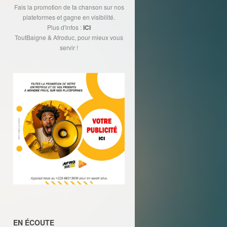
Fais la promotion de ta chanson sur nos
plateformes et gagne en visibilité.
Plus d'infos :
ICI
ToutBaigne & Afroduc, pour mieux vous
servir !
EN ÉCOUTE