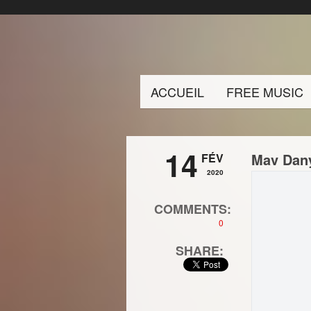
ACCUEIL
FREE MUSIC
14
Mav Dany 
FÉV
2020
COMMENTS:
0
SHARE: