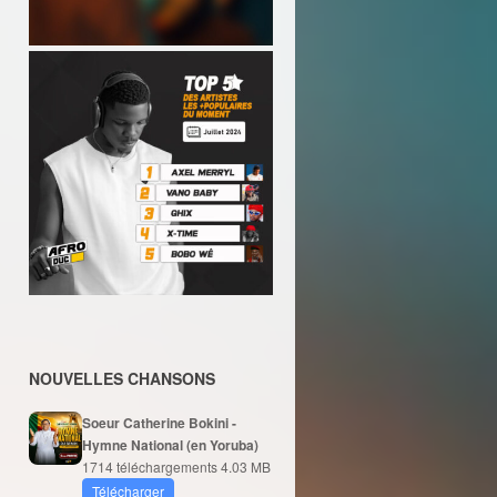
NOUVELLES CHANSONS
Soeur Catherine Bokini -
Hymne National (en Yoruba)
1714 téléchargements
4.03 MB
Télécharger