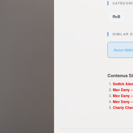
CATÉGORI
RnB
SIMILAR 
Aucun téléc
Contenus Sim
Sodick Alao
Mav Dany – 
Mav Dany –
Mav Dany –
Charly Charl