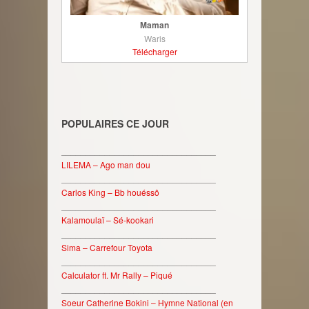
Maman
Waris
Télécharger
POPULAIRES CE JOUR
________________________________
LILEMA – Ago man dou
________________________________
Carlos King – Bb houéssô
________________________________
Kalamoulaï – Sé-kookari
________________________________
Sima – Carrefour Toyota
________________________________
Calculator ft. Mr Rally – Piqué
________________________________
Soeur Catherine Bokini – Hymne National (en