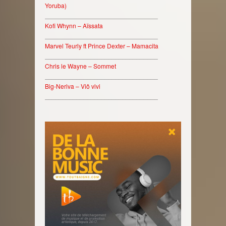
Yoruba)
________________________________
Kofi Whynn – Aïssata
________________________________
Marvel Teurly ft Prince Dexter – Mamacita
________________________________
Chris le Wayne – Sommet
________________________________
Big-Neriva – Viô vivi
________________________________