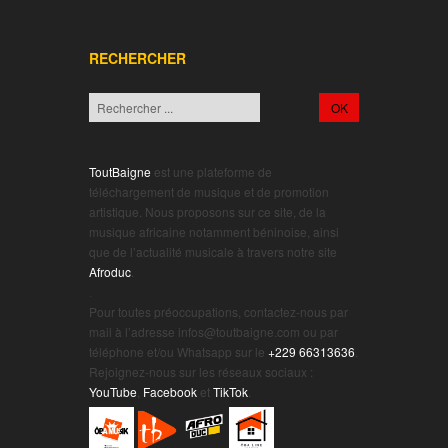
RECHERCHER
ToutBaigne
est une plateforme de
téléchargement de musique et de promotion
artistique. Nous proposons sur ce site, de la
musique africaine notamment béninoise, ainsi
que de l’actualité musicale à travers notre site
Afroduc
.
.
Pour toutes préoccupations, contactez-nous par
mail à l’adresse infos@toutbaigne.com ou par
téléphone et/ou Whatsapp sur le
+229 66313636
.
Rejoignez-nous sur les réseaux sociaux :
YouTube
,
Facebook
et
TikTok
.