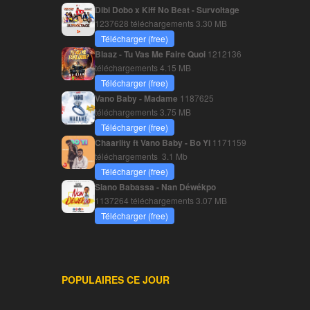
Dibi Dobo x Kiff No Beat - Survoltage
1237628 téléchargements
3.30 MB
Télécharger (free)
Blaaz - Tu Vas Me Faire Quoi
1212136
téléchargements
4.15 MB
Télécharger (free)
Vano Baby - Madame
1187625
téléchargements
3.75 MB
Télécharger (free)
Chaarlity ft Vano Baby - Bo Yi
1171159
téléchargements
3.1 Mb
Télécharger (free)
Siano Babassa - Nan Déwékpo
1137264 téléchargements
3.07 MB
Télécharger (free)
POPULAIRES CE JOUR
________________________________