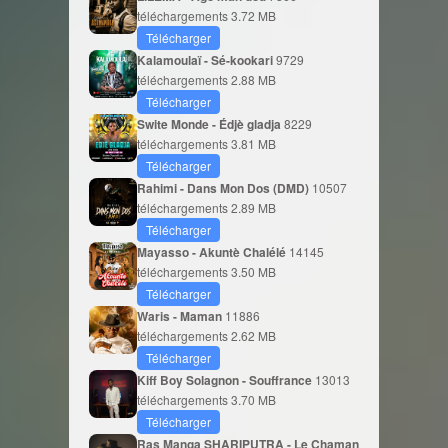
téléchargements
3.72 MB
Télécharger
Kalamoulaï - Sé-kookari
9729
téléchargements
2.88 MB
Télécharger
Swite Monde - Édjè gladja
8229
téléchargements
3.81 MB
Télécharger
Rahimi - Dans Mon Dos (DMD)
10507
téléchargements
2.89 MB
Télécharger
Mayasso - Akuntè Chalélé
14145
téléchargements
3.50 MB
Télécharger
Waris - Maman
11886
téléchargements
2.62 MB
Télécharger
Kiff Boy Solagnon - Souffrance
13013
téléchargements
3.70 MB
Télécharger
Ras Manga SHARIPUTRA - Le Chaman