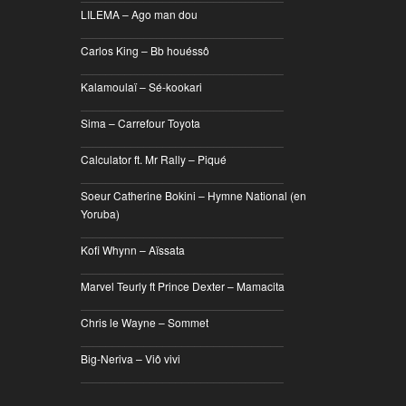
LILEMA – Ago man dou
________________________________
Carlos King – Bb houéssô
________________________________
Kalamoulaï – Sé-kookari
________________________________
Sima – Carrefour Toyota
________________________________
Calculator ft. Mr Rally – Piqué
________________________________
Soeur Catherine Bokini – Hymne National (en
Yoruba)
________________________________
Kofi Whynn – Aïssata
________________________________
Marvel Teurly ft Prince Dexter – Mamacita
________________________________
Chris le Wayne – Sommet
________________________________
Big-Neriva – Viô vivi
________________________________