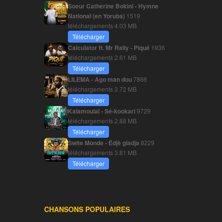
Soeur Catherine Bokini - Hymne
National (en Yoruba)
1519
téléchargements
4.03 MB
Télécharger
Calculator ft. Mr Rally - Piqué
1936
téléchargements
2.61 MB
Télécharger
LILEMA - Ago man dou
7866
téléchargements
3.72 MB
Télécharger
Kalamoulaï - Sé-kookari
9729
téléchargements
2.88 MB
Télécharger
Swite Monde - Édjè gladja
8229
téléchargements
3.81 MB
Télécharger
CHANSONS POPULAIRES