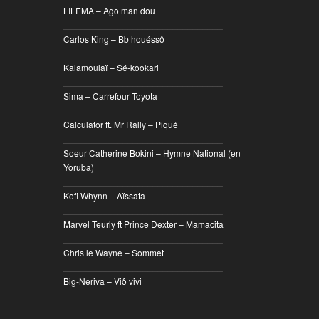
LILEMA – Ago man dou
________________________________
Carlos King – Bb houéssô
________________________________
Kalamoulaï – Sé-kookari
________________________________
Sima – Carrefour Toyota
________________________________
Calculator ft. Mr Rally – Piqué
________________________________
Soeur Catherine Bokini – Hymne National (en
Yoruba)
________________________________
Kofi Whynn – Aïssata
________________________________
Marvel Teurly ft Prince Dexter – Mamacita
________________________________
Chris le Wayne – Sommet
________________________________
Big-Neriva – Viô vivi
________________________________