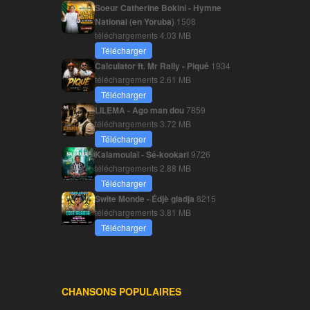
Soeur Catherine Bokini - Hymne
National (en Yoruba)
1508
téléchargements
4.03 MB
Télécharger
Calculator ft. Mr Rally - Piqué
1934
téléchargements
2.61 MB
Télécharger
LILEMA - Ago man dou
7859
téléchargements
3.72 MB
Télécharger
Kalamoulaï - Sé-kookari
9726
téléchargements
2.88 MB
Télécharger
Swite Monde - Édjè gladja
8215
téléchargements
3.81 MB
Télécharger
CHANSONS POPULAIRES