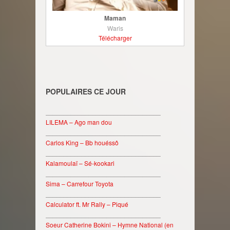
Maman
Waris
Télécharger
POPULAIRES CE JOUR
________________________________
LILEMA – Ago man dou
________________________________
Carlos King – Bb houéssô
________________________________
Kalamoulaï – Sé-kookari
________________________________
Sima – Carrefour Toyota
________________________________
Calculator ft. Mr Rally – Piqué
________________________________
Soeur Catherine Bokini – Hymne National (en