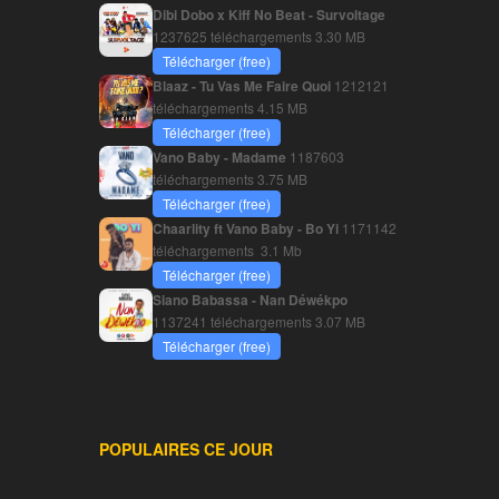
Dibi Dobo x Kiff No Beat - Survoltage
1237625 téléchargements
3.30 MB
Télécharger (free)
Blaaz - Tu Vas Me Faire Quoi
1212121
téléchargements
4.15 MB
Télécharger (free)
Vano Baby - Madame
1187603
téléchargements
3.75 MB
Télécharger (free)
Chaarlity ft Vano Baby - Bo Yi
1171142
téléchargements
3.1 Mb
Télécharger (free)
Siano Babassa - Nan Déwékpo
1137241 téléchargements
3.07 MB
Télécharger (free)
POPULAIRES CE JOUR
________________________________