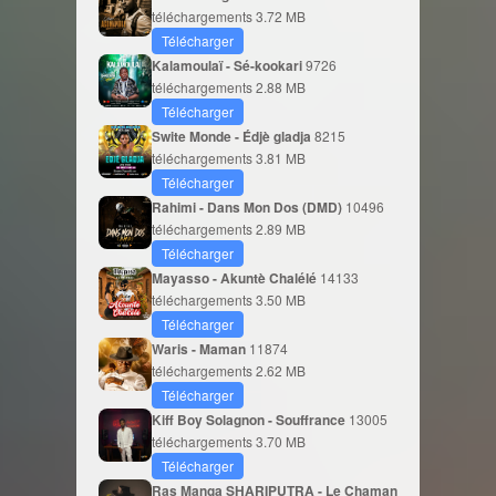
téléchargements
3.72 MB
Télécharger
Kalamoulaï - Sé-kookari
9726
téléchargements
2.88 MB
Télécharger
Swite Monde - Édjè gladja
8215
téléchargements
3.81 MB
Télécharger
Rahimi - Dans Mon Dos (DMD)
10496
téléchargements
2.89 MB
Télécharger
Mayasso - Akuntè Chalélé
14133
téléchargements
3.50 MB
Télécharger
Waris - Maman
11874
téléchargements
2.62 MB
Télécharger
Kiff Boy Solagnon - Souffrance
13005
téléchargements
3.70 MB
Télécharger
Ras Manga SHARIPUTRA - Le Chaman