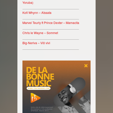
Yoruba)
________________________________
Kofi Whynn – Aïssata
________________________________
Marvel Teurly ft Prince Dexter – Mamacita
________________________________
Chris le Wayne – Sommet
________________________________
Big-Neriva – Viô vivi
________________________________