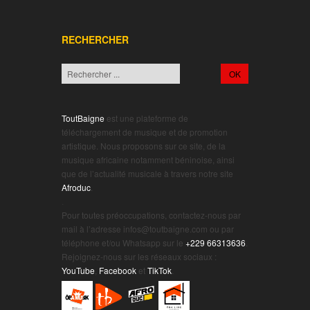
RECHERCHER
ToutBaigne
est une plateforme de
téléchargement de musique et de promotion
artistique. Nous proposons sur ce site, de la
musique africaine notamment béninoise, ainsi
que de l’actualité musicale à travers notre site
Afroduc
.
.
Pour toutes préoccupations, contactez-nous par
mail à l’adresse infos@toutbaigne.com ou par
téléphone et/ou Whatsapp sur le
+229 66313636
.
Rejoignez-nous sur les réseaux sociaux :
YouTube
,
Facebook
et
TikTok
.