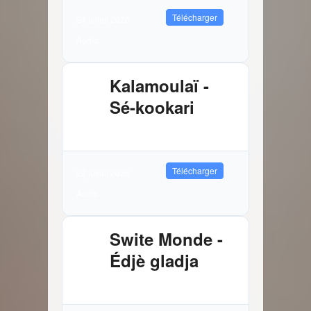
Télécharger
24 juillet 2026
Audio
Kalamoulaï -
Sé-kookari
2.88 MB
9726 Téléchargements
Télécharger
22 juillet 2026
Audio
Swite Monde -
Édjè gladja
3.81 MB
8215 Téléchargements