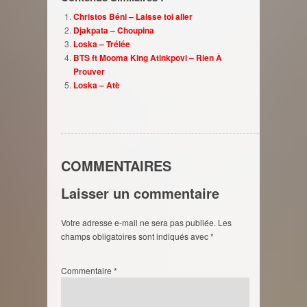
Christos Béni – Laisse toi aller
Djakpata – Choupina
Loska – Trélée
BTS ft Mooma King Atinkpovi – Rien À
Prouver
Loska – Atè
COMMENTAIRES
Laisser un commentaire
Votre adresse e-mail ne sera pas publiée.
Les
champs obligatoires sont indiqués avec
*
Commentaire
*