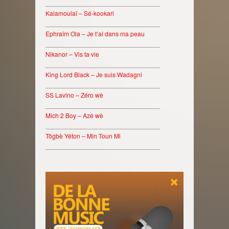
________________________________
Kalamoulaï – Sé-kookari
________________________________
Ephraïm Ola – Je t’ai dans ma peau
________________________________
Nikanor – Vis ta vie
________________________________
King Lord Black – Je suis Wadagni
________________________________
SS Lavino – Zéro wè
________________________________
Mich 2 Boy – Azé wè
________________________________
Tôgbè Yéton – Min Toun Mi
________________________________