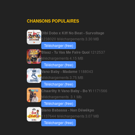
CHANSONS POPULAIRES
Dibi Dobo x Kiff No Beat - Survoltage
1238020 téléchargements
3.30 MB
Télécharger (free)
Blaaz - Tu Vas Me Faire Quoi
1212537
téléchargements
4.15 MB
Télécharger (free)
Vano Baby - Madame
1188043
téléchargements
3.75 MB
Télécharger (free)
Chaarlity ft Vano Baby - Bo Yi
1171566
téléchargements
3.1 Mb
Télécharger (free)
Siano Babassa - Nan Déwékpo
1137644 téléchargements
3.07 MB
Télécharger (free)