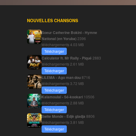
NOUVELLES CHANSONS
Soeur Catherine Bokini - Hymne
National (en Yoruba)
2396
téléchargements
4.03 MB
Télécharger
Calculator ft. Mr Rally - Piqué
2883
téléchargements
2.61 MB
Télécharger
LILEMA - Ago man dou
8716
téléchargements
3.72 MB
Télécharger
Kalamoulaï - Sé-kookari
10506
téléchargements
2.88 MB
Télécharger
Swite Monde - Édjè gladja
8806
téléchargements
3.81 MB
Télécharger