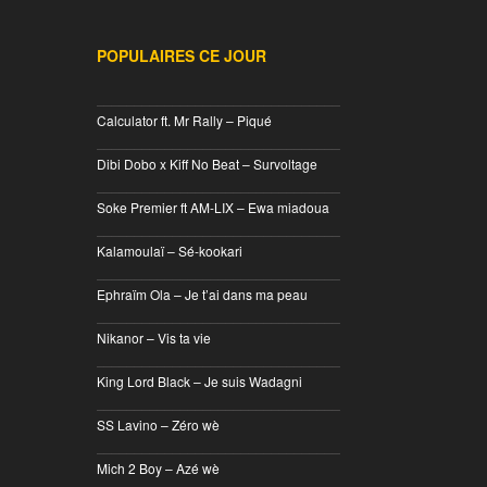
POPULAIRES CE JOUR
________________________________
Calculator ft. Mr Rally – Piqué
________________________________
Dibi Dobo x Kiff No Beat – Survoltage
________________________________
Soke Premier ft AM-LIX – Ewa miadoua
________________________________
Kalamoulaï – Sé-kookari
________________________________
Ephraïm Ola – Je t’ai dans ma peau
________________________________
Nikanor – Vis ta vie
________________________________
King Lord Black – Je suis Wadagni
________________________________
SS Lavino – Zéro wè
________________________________
Mich 2 Boy – Azé wè