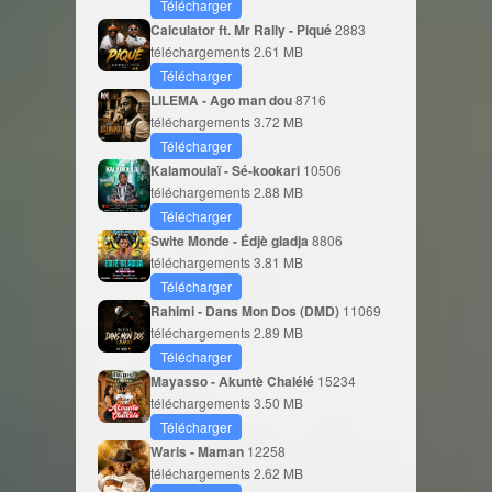
Télécharger
Calculator ft. Mr Rally - Piqué
2883
téléchargements
2.61 MB
Télécharger
LILEMA - Ago man dou
8716
téléchargements
3.72 MB
Télécharger
Kalamoulaï - Sé-kookari
10506
téléchargements
2.88 MB
Télécharger
Swite Monde - Édjè gladja
8806
téléchargements
3.81 MB
Télécharger
Rahimi - Dans Mon Dos (DMD)
11069
téléchargements
2.89 MB
Télécharger
Mayasso - Akuntè Chalélé
15234
téléchargements
3.50 MB
Télécharger
Waris - Maman
12258
téléchargements
2.62 MB