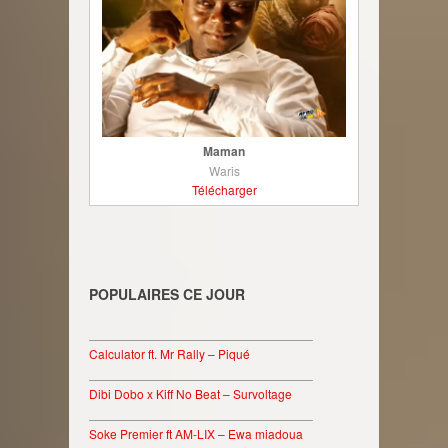
Maman
Waris
Télécharger
POPULAIRES CE JOUR
________________________________
Calculator ft. Mr Rally – Piqué
________________________________
Dibi Dobo x Kiff No Beat – Survoltage
________________________________
Soke Premier ft AM-LIX – Ewa miadoua