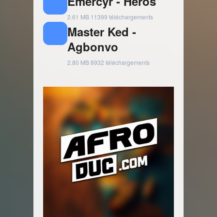
Emercyr - Héros
2.61 MB
11399 téléchargements
Master Ked -
Agbonvo
2.80 MB
8932 téléchargements