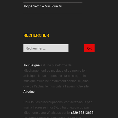
________________________________
Tôgbè Yéton – Min Toun Mi
________________________________
RECHERCHER
ToutBaigne
est une plateforme de
téléchargement de musique et de promotion
artistique. Nous proposons sur ce site, de la
musique africaine notamment béninoise, ainsi
que de l’actualité musicale à travers notre site
Afroduc
.
.
Pour toutes préoccupations, contactez-nous par
mail à l’adresse infos@toutbaigne.com ou par
téléphone et/ou Whatsapp sur le
+229 66313636
.
Rejoignez-nous sur les réseaux sociaux :