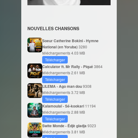
NOUVELLES CHANSONS
Soeur Catherine Bokini - Hymne
National (en Yoruba)
3280
téléchargements
4.03 MB
Télécharger
Calculator ft. Mr Rally - Piqué
3864
téléchargements
2.61 MB
Télécharger
LILEMA - Ago man dou
9308
téléchargements
3.72 MB
Télécharger
Kalamoulaï - Sé-kookari
11194
téléchargements
2.88 MB
Télécharger
Swite Monde - Édjè gladja
9323
téléchargements
3.81 MB