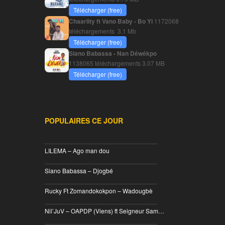
Télécharger (free)
Chaarlity ft Vano Baby - Bo Yi
1172068
téléchargements
3.1 Mb
Télécharger (free)
Siano Babassa - Nan Déwékpo
1138065 téléchargements
3.07 MB
Télécharger (free)
POPULAIRES CE JOUR
________________________________
LILEMA – Ago man dou
________________________________
Siano Babassa – Djogbé
________________________________
Rucky Ft Zomandokokpon – Wadougbè
________________________________
Nil’JuV – OAPDP (Viens) ft Seigneur Sam…
________________________________