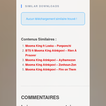
SIMILAR DOWNLOADS
Aucun téléchargement similaire trouvé !
Contenus Similaires :
Mooma King ft Loska – Ponponchi
BTS ft Mooma King Atinkpovi – Rien À
Prouver
Mooma King Atinkpovi – Ayihamezon
Mooma King Atinkpovi – Zonhoun-Zon
Mooma King Atinkpovi – Fire on Them
COMMENTAIRES