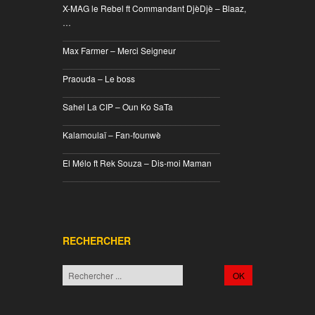
X-MAG le Rebel ft Commandant DjèDjè – Blaaz,
…
________________________________
Max Farmer – Merci Seigneur
________________________________
Praouda – Le boss
________________________________
Sahel La CIP – Oun Ko SaTa
________________________________
Kalamoulaï – Fan-founwè
________________________________
El Mélo ft Rek Souza – Dis-moi Maman
________________________________
RECHERCHER