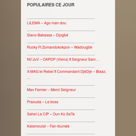
POPULAIRES CE JOUR
________________________________
LILEMA – Ago man dou
________________________________
Siano Babassa – Djogbé
________________________________
Rucky Ft Zomandokokpon – Wadougbè
________________________________
Nil’JuV – OAPDP (Viens) ft Seigneur Sam…
________________________________
X-MAG le Rebel ft Commandant DjèDjè – Blaaz,
…
________________________________
Max Farmer – Merci Seigneur
________________________________
Praouda – Le boss
________________________________
Sahel La CIP – Oun Ko SaTa
________________________________
Kalamoulaï – Fan-founwè
________________________________