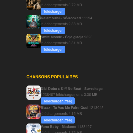
téléchargements
3.72 MB
Télécharger
Kalamoulaï - Sé-kookari
11194
téléchargements
2.88 MB
Télécharger
Swite Monde - Édjè gladja
9323
téléchargements
3.81 MB
Télécharger
CHANSONS POPULAIRES
Dibi Dobo x Kiff No Beat - Survoltage
1238407 téléchargements
3.30 MB
Télécharger (free)
Blaaz - Tu Vas Me Faire Quoi
1213045
téléchargements
4.15 MB
Télécharger (free)
Vano Baby - Madame
1188497
téléchargements
3.75 MB