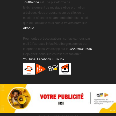
ToutBaigne
est une plateforme de
téléchargement de musique et de promotion
artistique. Nous proposons sur ce site, de la
musique africaine notamment béninoise, ainsi
que de l’actualité musicale à travers notre site
Afroduc
.
.
Pour toutes préoccupations, contactez-nous par
mail à l’adresse infos@toutbaigne.com ou par
téléphone et/ou Whatsapp sur le
+229 66313636
.
Rejoignez-nous sur les réseaux sociaux :
YouTube
,
Facebook
et
TikTok
.