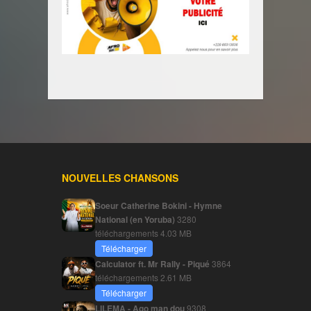
NOUVELLES CHANSONS
Soeur Catherine Bokini - Hymne
National (en Yoruba)
3280
téléchargements
4.03 MB
Télécharger
Calculator ft. Mr Rally - Piqué
3864
téléchargements
2.61 MB
Télécharger
LILEMA - Ago man dou
9308