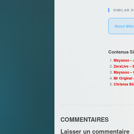
SIMILAR 
Aucun téléc
Contenus Sim
Mayasso – A
ZaraLive –
Mayasso – Ç
Mr Original
Christos Bén
COMMENTAIRES
Laisser un commentaire