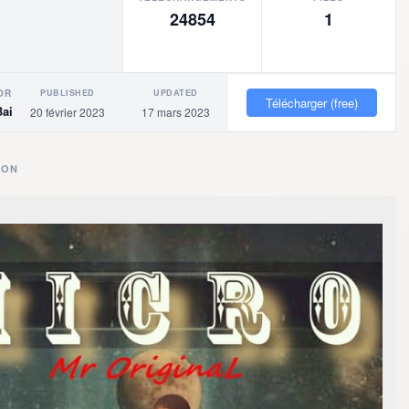
24854
1
PUBLISHED
UPDATED
OR
Télécharger (free)
Baigne
20 février 2023
17 mars 2023
ION