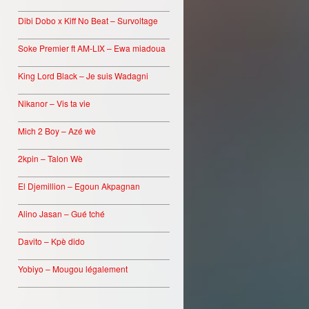
________________________________
Dibi Dobo x Kiff No Beat – Survoltage
________________________________
Soke Premier ft AM-LIX – Ewa miadoua
________________________________
King Lord Black – Je suis Wadagni
________________________________
Nikanor – Vis ta vie
________________________________
Mich 2 Boy – Azé wè
________________________________
2kpin – Talon Wè
________________________________
El Djemillion – Egoun Akpagnan
________________________________
Alino Jasan – Gué tché
________________________________
Davito – Kpè dido
________________________________
Yobiyo – Mougou légalement
________________________________