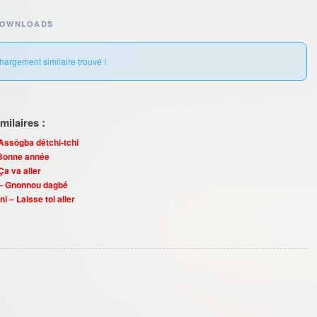
DOWNLOADS
hargement similaire trouvé !
ilaires :
ssôgba détchi-tchi
 Bonne année
a va aller
 – Gnonnou dagbé
i – Laisse toi aller