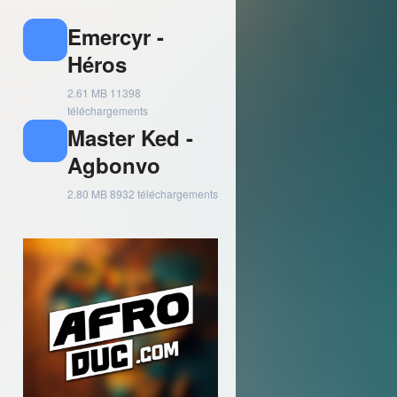
Emercyr -
Héros
2.61 MB
11398
téléchargements
Master Ked -
Agbonvo
2.80 MB
8932 téléchargements