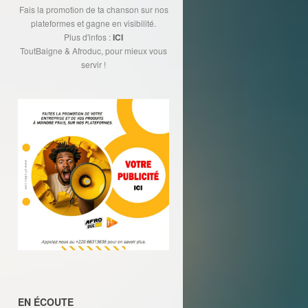
Fais la promotion de ta chanson sur nos
plateformes et gagne en visibilité.
Plus d'infos :
ICI
ToutBaigne & Afroduc, pour mieux vous
servir !
EN ÉCOUTE