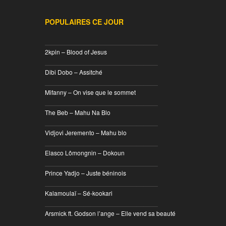
POPULAIRES CE JOUR
________________________________
2kpin – Blood of Jesus
________________________________
Dibi Dobo – Assitché
________________________________
Mifanny – On vise que le sommet
________________________________
The Beb – Mahu Na Blo
________________________________
Vidjovi Jeremento – Mahu blo
________________________________
Elasco Lômongnin – Dokoun
________________________________
Prince Yadjo – Juste béninois
________________________________
Kalamoulaï – Sé-kookari
________________________________
Arsmick ft. Godson l’ange – Elle vend sa beauté
________________________________