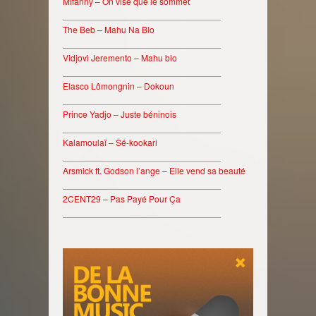
Mifanny – On vise que le sommet
________________________________
The Beb – Mahu Na Blo
________________________________
Vidjovi Jeremento – Mahu blo
________________________________
Elasco Lômongnin – Dokoun
________________________________
Prince Yadjo – Juste béninois
________________________________
Kalamoulaï – Sé-kookari
________________________________
Arsmick ft. Godson l’ange – Elle vend sa beauté
________________________________
2CENT29 – Pas Payé Pour Ça
________________________________