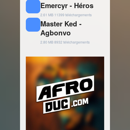
Emercyr - Héros
2.61 MB
11399 téléchargements
Master Ked -
Agbonvo
2.80 MB
8932 téléchargements