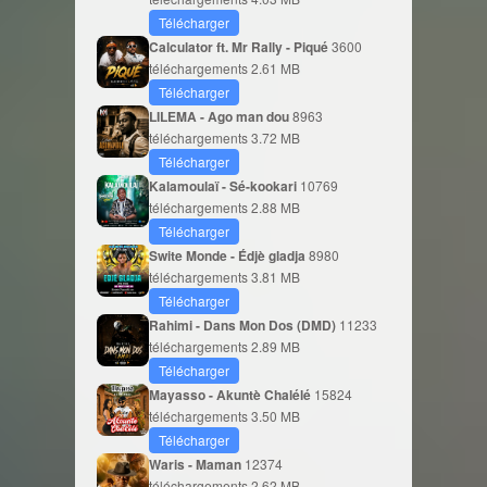
Télécharger
Calculator ft. Mr Rally - Piqué
3600
téléchargements
2.61 MB
Télécharger
LILEMA - Ago man dou
8963
téléchargements
3.72 MB
Télécharger
Kalamoulaï - Sé-kookari
10769
téléchargements
2.88 MB
Télécharger
Swite Monde - Édjè gladja
8980
téléchargements
3.81 MB
Télécharger
Rahimi - Dans Mon Dos (DMD)
11233
téléchargements
2.89 MB
Télécharger
Mayasso - Akuntè Chalélé
15824
téléchargements
3.50 MB
Télécharger
Waris - Maman
12374
téléchargements
2.62 MB