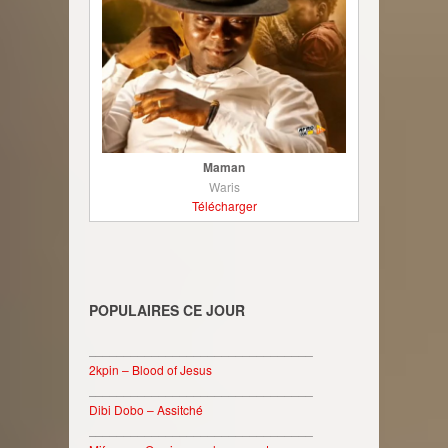
Maman
Waris
Télécharger
POPULAIRES CE JOUR
________________________________
2kpin – Blood of Jesus
________________________________
Dibi Dobo – Assitché
________________________________