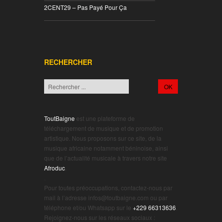
2CENT29 – Pas Payé Pour Ça
________________________________
RECHERCHER
ToutBaigne
est une plateforme de
téléchargement de musique et de promotion
artistique. Nous proposons sur ce site, de la
musique africaine notamment béninoise, ainsi
que de l’actualité musicale à travers notre site
Afroduc
.
.
Pour toutes préoccupations, contactez-nous par
mail à l’adresse infos@toutbaigne.com ou par
téléphone et/ou Whatsapp sur le
+229 66313636
.
Rejoignez-nous sur les réseaux sociaux :