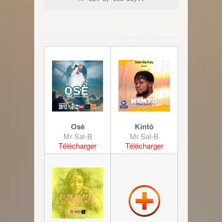
Osè
Kintô
Mr Sal-B
Mr Sal-B
Télécharger
Télécharger