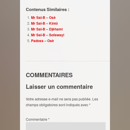
Contenus Similaires :
Mr Sal-B – Osè
Mr Sal-B – Kintô
Mr Sal-B – Djèhami
Mr Sal-B – Sofawayi
Padoss – Osè
COMMENTAIRES
Laisser un commentaire
Votre adresse e-mail ne sera pas publiée.
Les
champs obligatoires sont indiqués avec
*
Commentaire
*