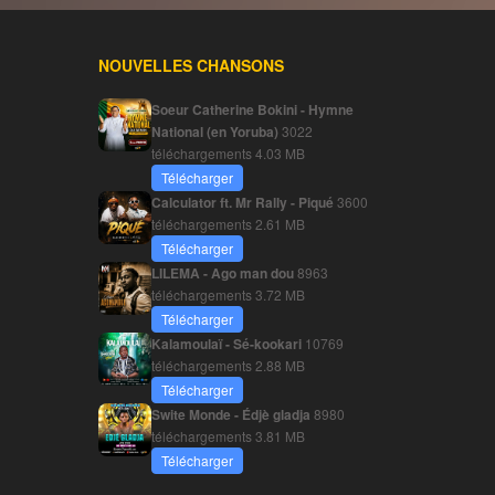
NOUVELLES CHANSONS
Soeur Catherine Bokini - Hymne
National (en Yoruba)
3022
téléchargements
4.03 MB
Télécharger
Calculator ft. Mr Rally - Piqué
3600
téléchargements
2.61 MB
Télécharger
LILEMA - Ago man dou
8963
téléchargements
3.72 MB
Télécharger
Kalamoulaï - Sé-kookari
10769
téléchargements
2.88 MB
Télécharger
Swite Monde - Édjè gladja
8980
téléchargements
3.81 MB
Télécharger