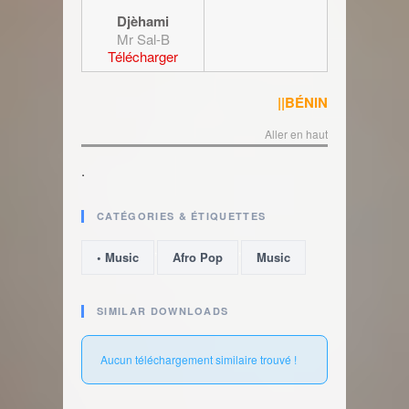
Djèhami
Mr Sal-B
Télécharger
||BÉNIN
Aller en haut
.
CATÉGORIES & ÉTIQUETTES
,
,
• Music
Afro Pop
Music
SIMILAR DOWNLOADS
Aucun téléchargement similaire trouvé !