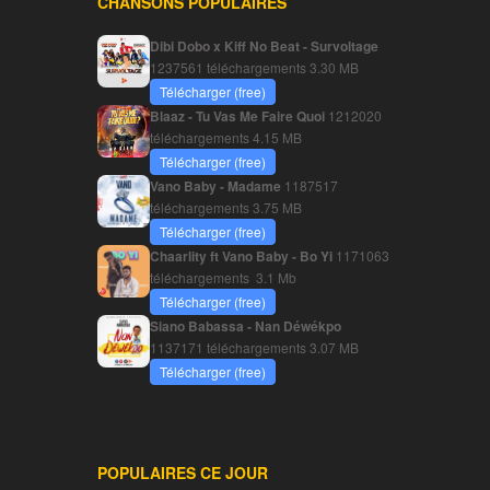
CHANSONS POPULAIRES
Dibi Dobo x Kiff No Beat - Survoltage
1237561 téléchargements
3.30 MB
Télécharger (free)
Blaaz - Tu Vas Me Faire Quoi
1212020
téléchargements
4.15 MB
Télécharger (free)
Vano Baby - Madame
1187517
téléchargements
3.75 MB
Télécharger (free)
Chaarlity ft Vano Baby - Bo Yi
1171063
téléchargements
3.1 Mb
Télécharger (free)
Siano Babassa - Nan Déwékpo
1137171 téléchargements
3.07 MB
Télécharger (free)
POPULAIRES CE JOUR