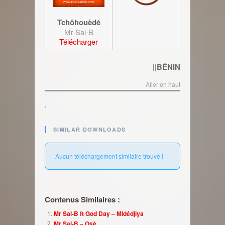
Tchôhouèdé
Mr Sal-B
Télécharger
||BÉNIN
Aller en haut
.
SIMILAR DOWNLOADS
Aucun téléchargement similaire trouvé !
Contenus Similaires :
Mr Sal-B ft God Day – Midédjiya
Mr Sal-B – Osè