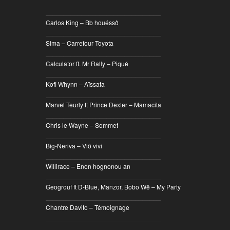
________________________________
Carlos King – Bb houéssô
________________________________
Sima – Carrefour Toyota
________________________________
Calculator ft. Mr Rally – Piqué
________________________________
Kofi Whynn – Aïssata
________________________________
Marvel Teurly ft Prince Dexter – Mamacita
________________________________
Chris le Wayne – Sommet
________________________________
Big-Neriva – Viô vivi
________________________________
Willirace – Enon hognonou an
________________________________
Geogrouf ft D-Blue, Manzor, Bobo Wê – My Party
________________________________
Chantre Davito – Témoignage
________________________________