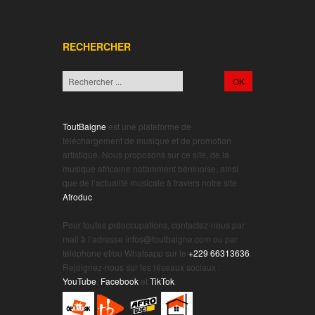
RECHERCHER
ToutBaigne
est une plateforme de
téléchargement de musique et de promotion
artistique. Nous proposons sur ce site, de la
musique africaine notamment béninoise, ainsi
que de l’actualité musicale à travers notre site
Afroduc
.
.
Pour toutes préoccupations, contactez-nous par
mail à l’adresse infos@toutbaigne.com ou par
téléphone et/ou Whatsapp sur le
+229 66313636
.
Rejoignez-nous sur les réseaux sociaux :
YouTube
,
Facebook
et
TikTok
.