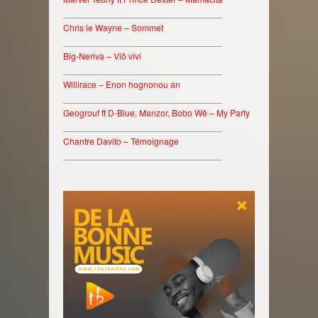
________________________________
Chris le Wayne – Sommet
________________________________
Big-Neriva – Viô vivi
________________________________
Willirace – Enon hognonou an
________________________________
Geogrouf ft D-Blue, Manzor, Bobo Wê – My Party
________________________________
Chantre Davito – Témoignage
________________________________