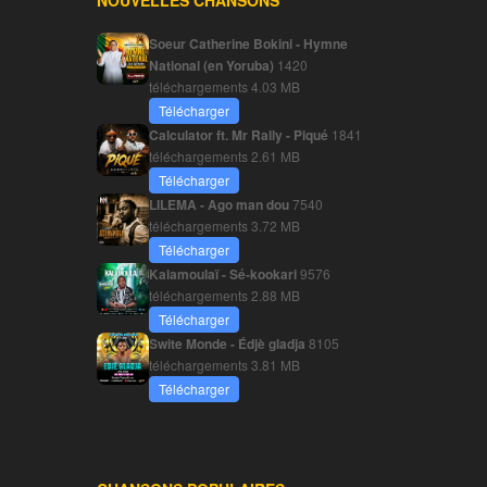
NOUVELLES CHANSONS
Soeur Catherine Bokini - Hymne
National (en Yoruba)
1420
téléchargements
4.03 MB
Télécharger
Calculator ft. Mr Rally - Piqué
1841
téléchargements
2.61 MB
Télécharger
LILEMA - Ago man dou
7540
téléchargements
3.72 MB
Télécharger
Kalamoulaï - Sé-kookari
9576
téléchargements
2.88 MB
Télécharger
Swite Monde - Édjè gladja
8105
téléchargements
3.81 MB
Télécharger