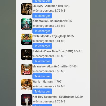
Télécharger
LILEMA - Ago man dou
7540
téléchargements
3.72 MB
Télécharger
Kalamoulaï - Sé-kookari
9576
téléchargements
2.88 MB
Télécharger
Swite Monde - Édjè gladja
8105
téléchargements
3.81 MB
Télécharger
Rahimi - Dans Mon Dos (DMD)
10415
téléchargements
2.89 MB
Télécharger
Mayasso - Akuntè Chalélé
13440
téléchargements
3.50 MB
Télécharger
Waris - Maman
11797
téléchargements
2.62 MB
Télécharger
Kiff Boy Solagnon - Souffrance
12929
téléchargements
3.70 MB