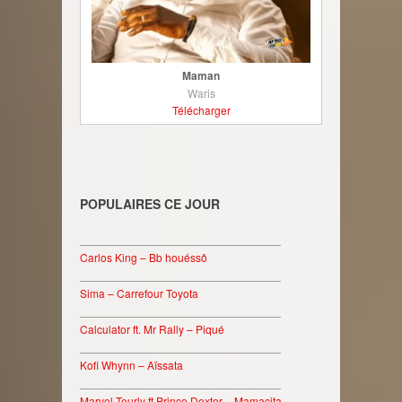
Maman
Waris
Télécharger
POPULAIRES CE JOUR
________________________________
Carlos King – Bb houéssô
________________________________
Sima – Carrefour Toyota
________________________________
Calculator ft. Mr Rally – Piqué
________________________________
Kofi Whynn – Aïssata
________________________________
Marvel Teurly ft Prince Dexter – Mamacita