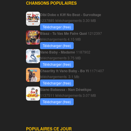
CHANSONS POPULAIRES
Dibi Dobo x Kiff No Beat - Survoltage
1237885 téléchargements
3.30 MB
Télécharger (free)
Blaaz - Tu Vas Me Faire Quoi
1212397
téléchargements
4.15 MB
Télécharger (free)
Vano Baby - Madame
1187902
téléchargements
3.75 MB
Télécharger (free)
Chaarlity ft Vano Baby - Bo Yi
1171407
téléchargements
3.1 Mb
Télécharger (free)
Siano Babassa - Nan Déwékpo
1137511 téléchargements
3.07 MB
Télécharger (free)
POPULAIRES CE JOUR