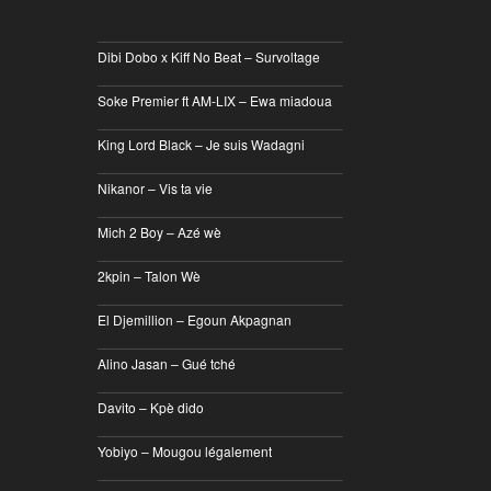
________________________________
Dibi Dobo x Kiff No Beat – Survoltage
________________________________
Soke Premier ft AM-LIX – Ewa miadoua
________________________________
King Lord Black – Je suis Wadagni
________________________________
Nikanor – Vis ta vie
________________________________
Mich 2 Boy – Azé wè
________________________________
2kpin – Talon Wè
________________________________
El Djemillion – Egoun Akpagnan
________________________________
Alino Jasan – Gué tché
________________________________
Davito – Kpè dido
________________________________
Yobiyo – Mougou légalement
________________________________