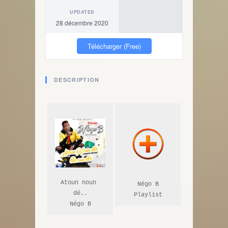
UPDATED
28 décembre 2020
Télécharger (Free)
DESCRIPTION
Atoun noun 
Négo B

dé..

Playlist
Négo B