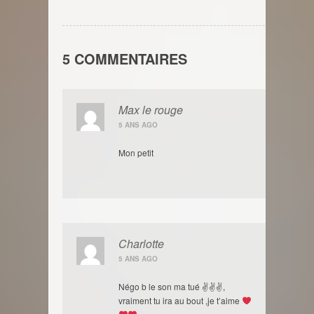
5 COMMENTAIRES
Max le rouge
5 ANS AGO
Mon petit
Charlotte
5 ANS AGO
Négo b le son ma tué ✌
✌
✌
,
vraiment tu ira au bout ,je t’aime