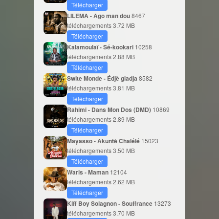
Télécharger
LILEMA - Ago man dou
8467
téléchargements
3.72 MB
Télécharger
Kalamoulaï - Sé-kookari
10258
téléchargements
2.88 MB
Télécharger
Swite Monde - Édjè gladja
8582
téléchargements
3.81 MB
Télécharger
Rahimi - Dans Mon Dos (DMD)
10869
téléchargements
2.89 MB
Télécharger
Mayasso - Akuntè Chalélé
15023
téléchargements
3.50 MB
Télécharger
Waris - Maman
12104
téléchargements
2.62 MB
Télécharger
Kiff Boy Solagnon - Souffrance
13273
téléchargements
3.70 MB