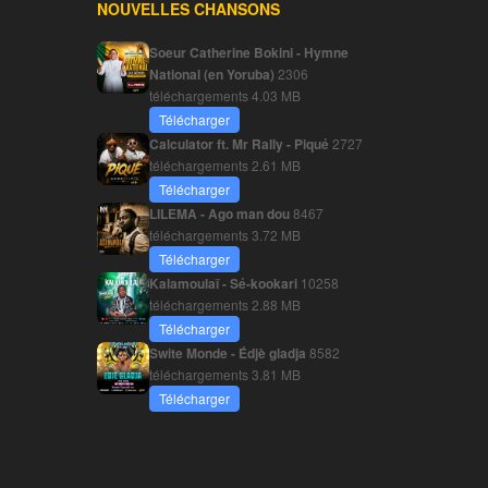
NOUVELLES CHANSONS
Soeur Catherine Bokini - Hymne
National (en Yoruba)
2306
téléchargements
4.03 MB
Télécharger
Calculator ft. Mr Rally - Piqué
2727
téléchargements
2.61 MB
Télécharger
LILEMA - Ago man dou
8467
téléchargements
3.72 MB
Télécharger
Kalamoulaï - Sé-kookari
10258
téléchargements
2.88 MB
Télécharger
Swite Monde - Édjè gladja
8582
téléchargements
3.81 MB
Télécharger