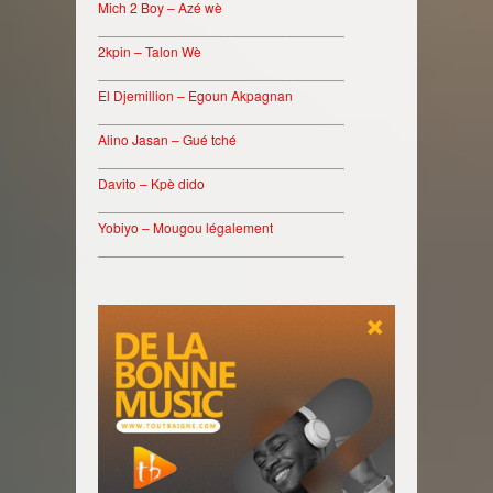
Mich 2 Boy – Azé wè
________________________________
2kpin – Talon Wè
________________________________
El Djemillion – Egoun Akpagnan
________________________________
Alino Jasan – Gué tché
________________________________
Davito – Kpè dido
________________________________
Yobiyo – Mougou légalement
________________________________