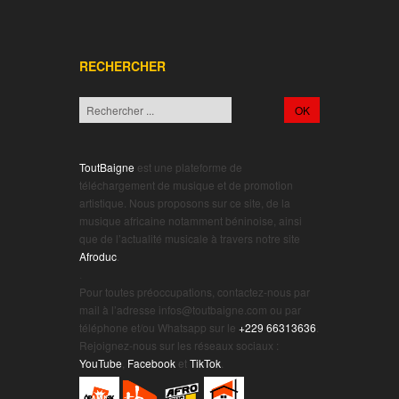
RECHERCHER
ToutBaigne
est une plateforme de
téléchargement de musique et de promotion
artistique. Nous proposons sur ce site, de la
musique africaine notamment béninoise, ainsi
que de l’actualité musicale à travers notre site
Afroduc
.
.
Pour toutes préoccupations, contactez-nous par
mail à l’adresse infos@toutbaigne.com ou par
téléphone et/ou Whatsapp sur le
+229 66313636
.
Rejoignez-nous sur les réseaux sociaux :
YouTube
,
Facebook
et
TikTok
.