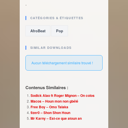
.
CATÉGORIES & ÉTIQUETTES
,
AfroBeat
Pop
SIMILAR DOWNLOADS
Aucun téléchargement similaire trouvé !
Contenus Similaires :
Sodick Alao ft Roger Mignon – On colos
Macos – Houn mon non gbélé
Free Boy – Omo Talaka
9zer0 – Shon Shon Houn
Mr Karny – Est-ce que atoun an