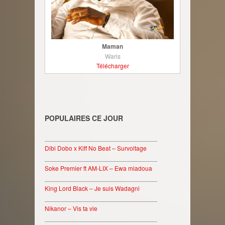
Maman
Waris
Télécharger
POPULAIRES CE JOUR
________________________________
Dibi Dobo x Kiff No Beat – Survoltage
________________________________
Soke Premier ft AM-LIX – Ewa miadoua
________________________________
King Lord Black – Je suis Wadagni
________________________________
Nikanor – Vis ta vie
________________________________