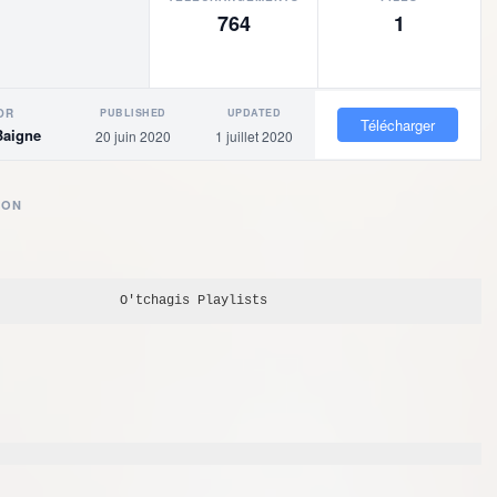
764
1
PUBLISHED
UPDATED
OR
Télécharger
Baigne
20 juin 2020
1 juillet 2020
ION
O'tchagis
 Playlists