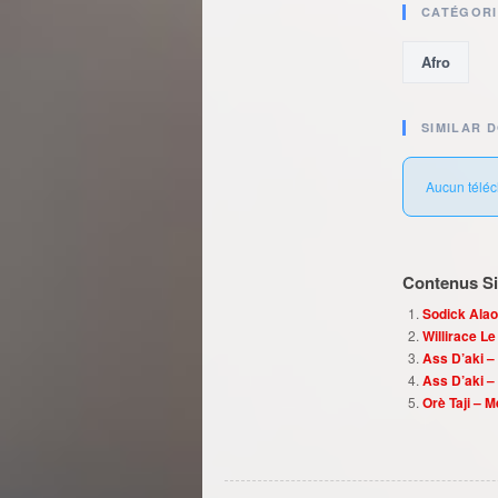
CATÉGORI
Afro
SIMILAR 
Aucun téléc
Contenus Sim
Sodick Alao
Willirace L
Ass D’aki –
Ass D’aki –
Orè Taji – 