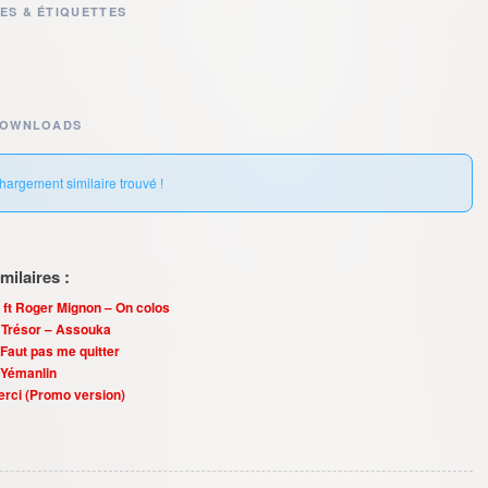
ES & ÉTIQUETTES
DOWNLOADS
hargement similaire trouvé !
ilaires :
 ft Roger Mignon – On colos
e Trésor – Assouka
 Faut pas me quitter
 Yémanlin
Merci (Promo version)