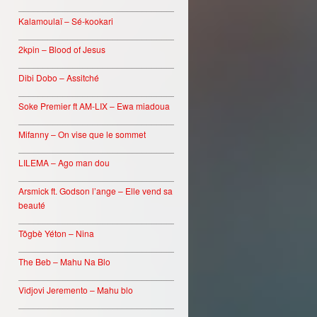
________________________________
Kalamoulaï – Sé-kookari
________________________________
2kpin – Blood of Jesus
________________________________
Dibi Dobo – Assitché
________________________________
Soke Premier ft AM-LIX – Ewa miadoua
________________________________
Mifanny – On vise que le sommet
________________________________
LILEMA – Ago man dou
________________________________
Arsmick ft. Godson l’ange – Elle vend sa
beauté
________________________________
Tôgbè Yéton – Nina
________________________________
The Beb – Mahu Na Blo
________________________________
Vidjovi Jeremento – Mahu blo
________________________________