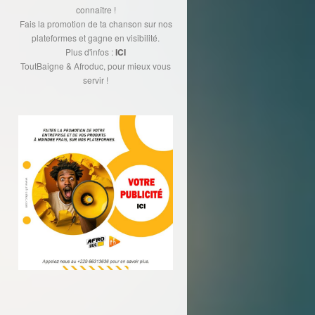
connaître !
Fais la promotion de ta chanson sur nos
plateformes et gagne en visibilité.
Plus d'infos :
ICI
ToutBaigne & Afroduc, pour mieux vous
servir !