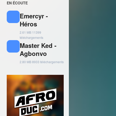
EN ÉCOUTE
Emercyr -
Héros
2.61 MB
11399
téléchargements
Master Ked -
Agbonvo
2.80 MB
8933 téléchargements